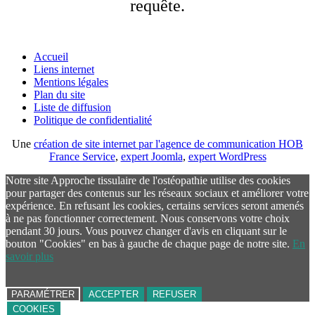
requête.
Accueil
Liens internet
Mentions légales
Plan du site
Liste de diffusion
Politique de confidentialité
Une
création de site internet par l'agence de communication HOB
France Service
,
expert Joomla
,
expert WordPress
Notre site Approche tissulaire de l'ostéopathie utilise des cookies
pour partager des contenus sur les réseaux sociaux et améliorer votre
expérience. En refusant les cookies, certains services seront amenés
à ne pas fonctionner correctement. Nous conservons votre choix
pendant 30 jours. Vous pouvez changer d'avis en cliquant sur le
bouton "Cookies" en bas à gauche de chaque page de notre site.
En
savoir plus
PARAMÉTRER
ACCEPTER
REFUSER
COOKIES