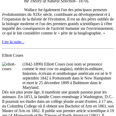
the Theory of Natural Selection
– 1870).
Wallace fut également l'un des principaux penseurs
évolutionnistes du XIXe siècle, contribuant au développement et à
l’expansion de la théorie de l'évolution. Il est un des pères oubliés de
la biologie moderne et l'un des premiers grands scientifiques à s'être
inquiété des conséquences de l'activité humaine sur l'environnement,
ce qui le fait considérer comme le « père de la biogéographie. »
Lire la suite...
Elliott Coues
(1842-1899) Elliott Coues (son nom se prononce
comme le mot cow en anglais), médecin-militaire,
historien, écrivain et ornithologue américain est né le 9
septembre 1842 à Portsmouth dans le New Hampshire
et mort le 25 décembre 1899 à Baltimore dans le
Maryland.
Dès son plus jeune âge, il manifeste une grande passion pour les
animaux. En 1853, la famille Coues emménage à Washington, D.C..
Il poursuit ses études dans un collège jésuite avant d'entrer, à 17 ans,
au Columbia College où il obtient son Bachelor of Arts en 1861, son
Master of Arts en 1862. Il publie son premier article scientifique à 19
ans (
A Monograph of the Tringae of North America
) (1861). Il