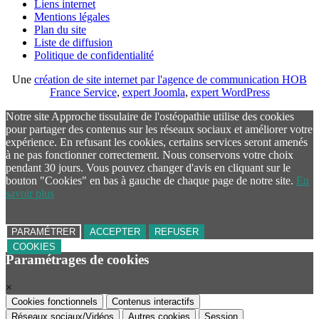
Liens internet
Mentions légales
Plan du site
Liste de diffusion
Politique de confidentialité
Une
création de site internet par l'agence de communication HOB
France Service
,
expert Joomla
,
expert WordPress
Notre site Approche tissulaire de l'ostéopathie utilise des cookies
pour partager des contenus sur les réseaux sociaux et améliorer votre
expérience. En refusant les cookies, certains services seront amenés
à ne pas fonctionner correctement. Nous conservons votre choix
pendant 30 jours. Vous pouvez changer d'avis en cliquant sur le
bouton "Cookies" en bas à gauche de chaque page de notre site.
En
savoir plus
PARAMÉTRER
ACCEPTER
REFUSER
COOKIES
Paramétrages de cookies
×
Cookies fonctionnels
Contenus interactifs
Réseaux sociaux/Vidéos
Autres cookies
Session