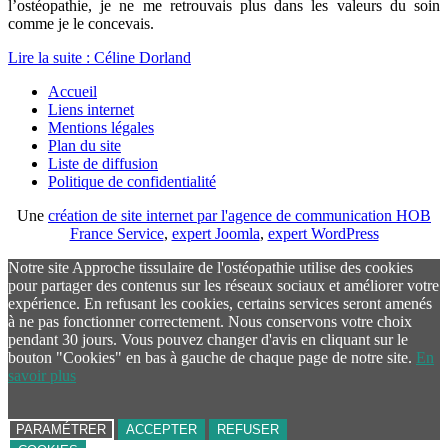
l’ostéopathie, je ne me retrouvais plus dans les valeurs du soin
comme je le concevais.
Lire la suite : Céline Dorland
Accueil
Liens internet
Mentions légales
Plan du site
Liste de diffusion
Politique de confidentialité
Une
création de site internet par l'agence de communication HOB
France Service
,
expert Joomla
,
expert WordPress
Notre site Approche tissulaire de l'ostéopathie utilise des cookies
pour partager des contenus sur les réseaux sociaux et améliorer votre
expérience. En refusant les cookies, certains services seront amenés
à ne pas fonctionner correctement. Nous conservons votre choix
pendant 30 jours. Vous pouvez changer d'avis en cliquant sur le
bouton "Cookies" en bas à gauche de chaque page de notre site.
En
savoir plus
PARAMÉTRER
ACCEPTER
REFUSER