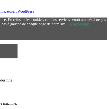
omla
,
expert WordPress
ence. En refusant les cookies, certains services seront amenés à ne pas
 bas à gauche de chaque page de notre site.
En savoir plus
des fins
re machine.