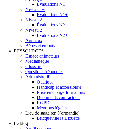
Évaluations N1
Niveau 1+
Évaluations N1+
Niveau 2
Évaluations N2
Niveau 2+
Évaluations N2+
Animaux
Bébés et enfants
RESSOURCES
Espace animateurs
Médiathèque
Glossaire
Questions fréquentes
Administratif
Qualiopi
Handicap et accessibilité
Prise en charge formations
Documents contractuels
RGPD
Mentions légales
Lieu de stage (en Normandie)
Bricqueville la Blouette
Le blog
Au fil des jours