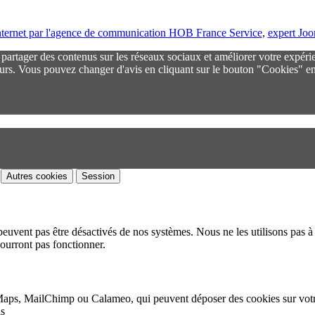
 internet par l'agence de communication HOB France Service
,
expert Jo
r partager des contenus sur les réseaux sociaux et améliorer votre expéri
urs. Vous pouvez changer d'avis en cliquant sur le bouton "Cookies" en
Autres cookies
Session
peuvent pas être désactivés de nos systèmes. Nous ne les utilisons pas à 
pourront pas fonctionner.
Maps, MailChimp ou Calameo, qui peuvent déposer des cookies sur vot
as