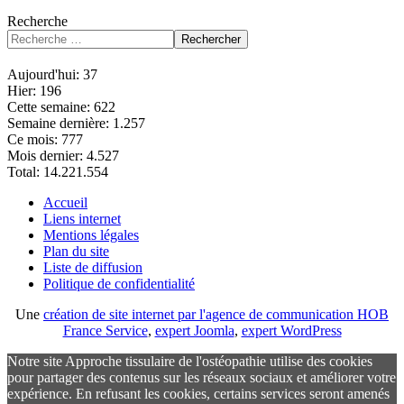
Recherche
Rechercher
Aujourd'hui:
37
Hier:
196
Cette semaine:
622
Semaine dernière:
1.257
Ce mois:
777
Mois dernier:
4.527
Total:
14.221.554
Accueil
Liens internet
Mentions légales
Plan du site
Liste de diffusion
Politique de confidentialité
Une
création de site internet par l'agence de communication HOB
France Service
,
expert Joomla
,
expert WordPress
Notre site Approche tissulaire de l'ostéopathie utilise des cookies
pour partager des contenus sur les réseaux sociaux et améliorer votre
expérience. En refusant les cookies, certains services seront amenés