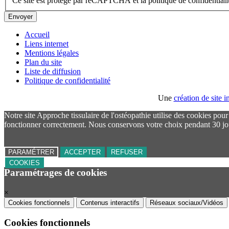
Ce site est protégé par reCAPTCHA et la politique de confidential
Envoyer
Accueil
Liens internet
Mentions légales
Plan du site
Liste de diffusion
Politique de confidentialité
Une
création de site
Notre site Approche tissulaire de l'ostéopathie utilise des cookies pou
fonctionner correctement. Nous conservons votre choix pendant 30 jo
PARAMÉTRER
ACCEPTER
REFUSER
COOKIES
Paramétrages de cookies
×
Cookies fonctionnels
Contenus interactifs
Réseaux sociaux/Vidéos
Cookies fonctionnels