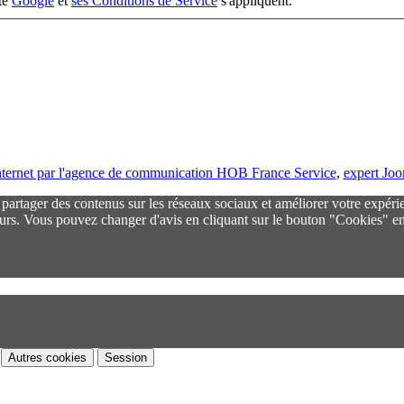
ité
Google
et
ses Conditions de Service
s'appliquent.
 internet par l'agence de communication HOB France Service
,
expert Jo
r partager des contenus sur les réseaux sociaux et améliorer votre expéri
urs. Vous pouvez changer d'avis en cliquant sur le bouton "Cookies" en
Autres cookies
Session