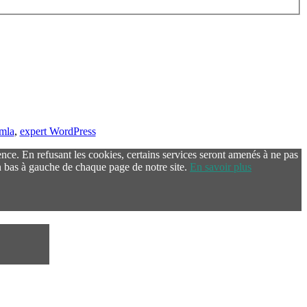
omla
,
expert WordPress
ence. En refusant les cookies, certains services seront amenés à ne pas
 bas à gauche de chaque page de notre site.
En savoir plus