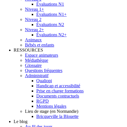
Évaluations N1
Niveau 1+
Évaluations N1+
Niveau 2
Évaluations N2
Niveau 2+
Évaluations N2+
Animaux
Bébés et enfants
RESSOURCES
Espace animateurs
Médiathèque
Glossaire
Questions fréquentes
Administratif
Qualiopi
Handicap et accessibilité
Prise en charge formations
Documents contractuels
RGPD
Mentions légales
Lieu de stage (en Normandie)
Bricqueville la Blouette
Le blog
Au fil des jours