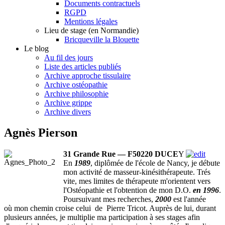
Documents contractuels
RGPD
Mentions légales
Lieu de stage (en Normandie)
Bricqueville la Blouette
Le blog
Au fil des jours
Liste des articles publiés
Archive approche tissulaire
Archive ostéopathie
Archive philosophie
Archive grippe
Archive divers
Agnès Pierson
31 Grande Rue — F50220 DUCE
Y
En
1989
, diplômée de l'école de Nancy, je débute
mon activité de masseur-kinésithérapeute. Trés
vite, mes limites de thérapeute m'orientent vers
l'Ostéopathie et l'obtention de mon D.O.
en 1996
.
Poursuivant mes recherches,
2000
est l'année
où mon chemin croise celui de Pierre Tricot. Auprès de lui, durant
plusieurs années, je multiplie ma participation à ses stages afin