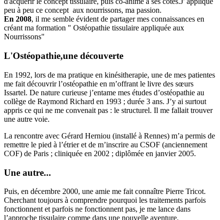
d'acquérir le concept tissulaire, puis co-anime à ses côtés.J' applique
peu à peu ce concept aux nourrissons, ma passion.
En 2008
, il me semble évident de partager mes connaissances en
créant ma formation " Ostéopathie tissulaire appliquée aux
Nourrissons"
L'Ostéopathie,une découverte
En 1992, lors de ma pratique en kinésitherapie, une de mes patientes
me fait découvrir l’ostéopathie en m’offrant le livre des sœurs
Issartel. De nature curieuse j’entame mes études d’ostéopathie au
collège de Raymond Richard en 1993 ; durée 3 ans. J’y ai surtout
appris ce qui ne me convenait pas : le structurel. Il me fallait trouver
une autre voie.
La rencontre avec Gérard Herniou (installé à Rennes) m’a permis de
remettre le pied à l’étrier et de m’inscrire au CSOF (anciennement
COF) de Paris ; cliniquée en 2002 ; diplômée en janvier 2005.
Une autre...
Puis, en décembre 2000, une amie me fait connaître Pierre Tricot.
Cherchant toujours à comprendre pourquoi les traitements parfois
fonctionnent et parfois ne fonctionnent pas, je me lance dans
l’approche tissulaire comme dans une nouvelle aventure.