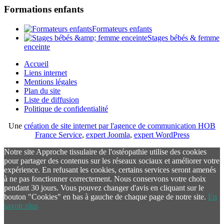
Formations enfants
Formateurs enfants
Stages bébés & femme
enceinte
Accueil
Liens internet
Mentions légales
Plan du site
Liste de diffusion
Politique de confidentialité
Une
création de site internet par l'agence de communication HOB
France Service
,
expert Joomla
,
expert WordPress
Notre site Approche tissulaire de l'ostéopathie utilise des cookies
pour partager des contenus sur les réseaux sociaux et améliorer votre
expérience. En refusant les cookies, certains services seront amenés
à ne pas fonctionner correctement. Nous conservons votre choix
pendant 30 jours. Vous pouvez changer d'avis en cliquant sur le
bouton "Cookies" en bas à gauche de chaque page de notre site.
En
savoir plus