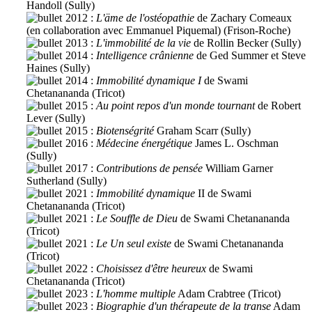
Handoll (Sully)
2012 :
L'äme de l'ostéopathie
de Zachary Comeaux
(en collaboration avec Emmanuel Piquemal) (Frison-Roche)
2013 :
L'immobilité de la vie
de Rollin Becker (Sully)
2014 :
Intelligence crânienne
de Ged Summer et Steve
Haines (Sully)
2014 :
Immobilité dynamique I
de Swami
Chetanananda (Tricot)
2015 :
Au point repos d'un monde tournant
de Robert
Lever (Sully)
2015 :
Biotenségrité
Graham Scarr (Sully)
2016 :
Médecine énergétique
James L. Oschman
(Sully)
2017 :
Contributions de pensée
William Garner
Sutherland (Sully)
2021 :
Immobilité dynamique
II de Swami
Chetanananda (Tricot)
2021 :
Le Souffle de Dieu
de Swami Chetanananda
(Tricot)
2021 :
Le Un seul existe
de Swami Chetanananda
(Tricot)
2022 :
Choisissez d'être heureux
de Swami
Chetanananda (Tricot)
2023 :
L'homme multiple
Adam Crabtree (Tricot)
2023 :
Biographie d'un thérapeute de la transe
Adam