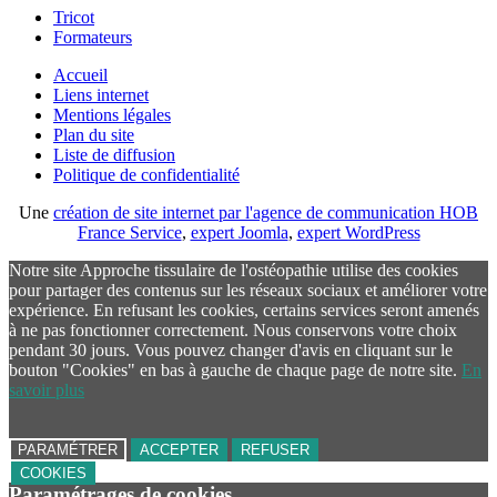
Tricot
Formateurs
Accueil
Liens internet
Mentions légales
Plan du site
Liste de diffusion
Politique de confidentialité
Une
création de site internet par l'agence de communication HOB
France Service
,
expert Joomla
,
expert WordPress
Notre site Approche tissulaire de l'ostéopathie utilise des cookies
pour partager des contenus sur les réseaux sociaux et améliorer votre
expérience. En refusant les cookies, certains services seront amenés
à ne pas fonctionner correctement. Nous conservons votre choix
pendant 30 jours. Vous pouvez changer d'avis en cliquant sur le
bouton "Cookies" en bas à gauche de chaque page de notre site.
En
savoir plus
PARAMÉTRER
ACCEPTER
REFUSER
COOKIES
Paramétrages de cookies