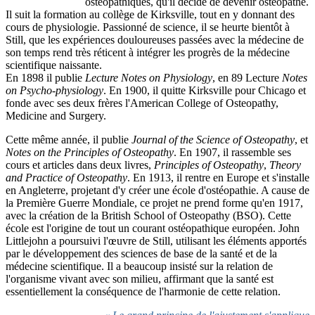
ostéopathiques, qu'il décide de devenir ostéopathe.
Il suit la formation au collège de Kirksville, tout en y donnant des
cours de physiologie. Passionné de science, il se heurte bientôt à
Still, que les expériences douloureuses passées avec la médecine de
son temps rend très réticent à intégrer les progrès de la médecine
scientifique naissante.
En 1898 il publie
Lecture Notes on Physiology
, en 89 Lecture
Notes
on Psycho-physiology
. En 1900, il quitte Kirksville pour Chicago et
fonde avec ses deux frères l'American College of Osteopathy,
Medicine and Surgery.
Cette même année, il publie
Journal of the Science of Osteopathy
, et
Notes on the Principles of Osteopathy
. En 1907, il rassemble ses
cours et articles dans deux livres,
Principles of Osteopathy
,
Theory
and Practice of Osteopathy
. En 1913, il rentre en Europe et s'installe
en Angleterre, projetant d'y créer une école d'ostéopathie. A cause de
la Première Guerre Mondiale, ce projet ne prend forme qu'en 1917,
avec la création de la British School of Osteopathy (BSO). Cette
école est l'origine de tout un courant ostéopathique européen. John
Littlejohn a poursuivi l'œuvre de Still, utilisant les éléments apportés
par le développement des sciences de base de la santé et de la
médecine scientifique. Il a beaucoup insisté sur la relation de
l'organisme vivant avec son milieu, affirmant que la santé est
essentiellement la conséquence de l'harmonie de cette relation.