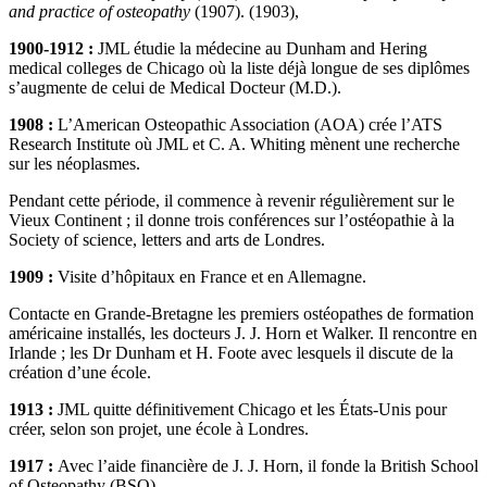
and practice of osteopathy
(1907). (1903),
1900-1912 :
JML étudie la médecine au Dunham and Hering
medical colleges de Chicago où la liste déjà longue de ses diplômes
s’augmente de celui de Medical Docteur (M.D.).
1908 :
L’American Osteopathic Association (AOA) crée l’ATS
Research Institute où JML et C. A. Whiting mènent une recherche
sur les néoplasmes.
Pendant cette période, il commence à revenir régulièrement sur le
Vieux Continent ; il donne trois conférences sur l’ostéopathie à la
Society of science, letters and arts de Londres.
1909 :
Visite d’hôpitaux en France et en Allemagne.
Contacte en Grande-Bretagne les premiers ostéopathes de formation
américaine installés, les docteurs J. J. Horn et Walker. Il rencontre en
Irlande ; les Dr Dunham et H. Foote avec lesquels il discute de la
création d’une école.
1913 :
JML quitte définitivement Chicago et les États-Unis pour
créer, selon son projet, une école à Londres.
1917 :
Avec l’aide financière de J. J. Horn, il fonde la British School
of Osteopathy (BSO).