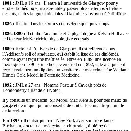
1881 :
JML a 16 ans
Il entre à l’université de Glasgow pour y
–
étudier la théologie, mais semble y passer plus de temps à l’étude
des arts, et des langues orientales. Il la quitte sans avoir été diplômé.
1886 :
Il entre dans les Ordres et enseigne quelques temps.
1886-1889 :
Il étudie l’anatomie et la physiologie à Kelvin Hall avec
le Docteur McKendrick, physiologiste écossais.
1889 :
Retour à l’université de Glasgow. Il est référencé dans
l’Addison’s roll of graduates, qui établit la liste de ses diplômés,
comme ayant reçu une maîtrise ès lettres en 1889, une licence en
théologie en 1890 et une licence en droit en 1892, date à laquelle il
reçoit également un diplôme universitaire de médecine, The William
Hunter Gold Medal in Forensic Medecine.
1892 :
JML a 27 ans
Nommé Pasteur à Cavagh près de
–
Londonderry (Irlande du Nord).
Il y consulte un médecin, Sir Morell Mac Kensie, pour des maux de
gorge et de nuque qui lui conseille de quitter le climat trop humide
de la région.
Fin 1892 :
Il embarque pour New York avec son frère James
Buchanan, docteur en médecine et chirurgien, diplômé de