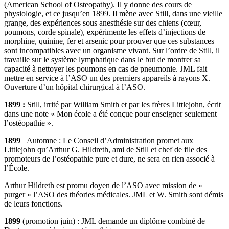
(American School of Osteopathy). Il y donne des cours de
physiologie, et ce jusqu’en 1899. Il mène avec Still, dans une vieille
grange, des expériences sous anesthésie sur des chiens (cœur,
poumons, corde spinale), expérimente les effets d’injections de
morphine, quinine, fer et arsenic pour prouver que ces substances
sont incompatibles avec un organisme vivant. Sur l’ordre de Still, il
travaille sur le système lymphatique dans le but de montrer sa
capacité à nettoyer les poumons en cas de pneumonie. JML fait
mettre en service à l’ASO un des premiers appareils à rayons X.
Ouverture d’un hôpital chirurgical à l’ASO.
1899 :
Still, irrité par William Smith et par les frères Littlejohn, écrit
dans une note « Mon école a été conçue pour enseigner seulement
l’ostéopathie ».
1899
Automne : Le Conseil d’Administration promet aux
–
Littlejohn qu’Arthur G. Hildreth, ami de Still et chef de file des
promoteurs de l’ostéopathie pure et dure, ne sera en rien associé à
l’École.
Arthur Hildreth est promu doyen de l’ASO avec mission de «
purger » l’ASO des théories médicales. JML et W. Smith sont démis
de leurs fonctions.
1899
(promotion juin) : JML demande un diplôme combiné de