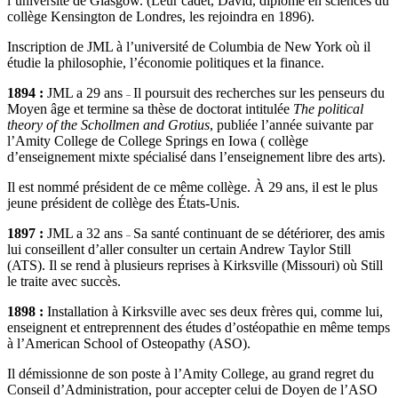
l’université de Glasgow. (Leur cadet, David, diplômé en sciences du
collège Kensington de Londres, les rejoindra en 1896).
Inscription de JML à l’université de Columbia de New York où il
étudie la philosophie, l’économie politiques et la finance.
1894 :
JML a 29 ans
Il poursuit des recherches sur les penseurs du
–
Moyen âge et termine sa thèse de doctorat intitulée
The political
theory of the Schollmen and Grotius
, publiée l’année suivante par
l’Amity College de College Springs en Iowa ( collège
d’enseignement mixte spécialisé dans l’enseignement libre des arts).
Il est nommé président de ce même collège. À 29 ans, il est le plus
jeune président de collège des États-Unis.
1897 :
JML a 32 ans
Sa santé continuant de se détériorer, des amis
–
lui conseillent d’aller consulter un certain Andrew Taylor Still
(ATS). Il se rend à plusieurs reprises à Kirksville (Missouri) où Still
le traite avec succès.
1898 :
Installation à Kirksville avec ses deux frères qui, comme lui,
enseignent et entreprennent des études d’ostéopathie en même temps
à l’American School of Osteopathy (ASO).
Il démissionne de son poste à l’Amity College, au grand regret du
Conseil d’Administration, pour accepter celui de Doyen de l’ASO