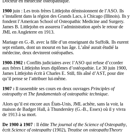
Docteur en médecine ostéopathique.
1900
juin : Les trois frères Littlejohn démissionnent de l’ASO. Ils
s’installent dans la région des Grands Lacs, à Chicago (Illinois). Ils y
fondent l’American School of Osteopathic Medicine and Surgery.
James B. Littlejohn en assurera l’administration après le retour de
JML en Angleterre en 1913.
Mariage en G.-B. avec la fille d’un enseignant du Suffolk. Ils eurent
sept enfants, dont un mourut en bas âge. L’aîné aurait étudié la
médecine, deux devinrent ostéopathes.
1900-1902 :
Conflits judiciaires avec l’ASO qui refuse d’ccorder
aux frères Littlejohn leurs diplômes d’ostéopathie. Le 30 juin 1900,
James Littlejohn écrit à Charles E. Still, fils aîné d’AST, pour dire
qu’il pense se l’attribuer lui-même.
1907 :
Il rassemble ses cours en deux ouvrages
Principles of
osteopathy
et
The fundamentals of osteopathic technique
.
Alors qu’il est encore aux États-Unis, JML achète, sans la voir, la
maison de Badger Hall, à Thundersley (G.-B., Essex) où il y vivra
de 1913 à sa mort.
De 1900 à 1907
: Il édite
The journal of the Science of Osteopathy
,
écrit
Science of osteopathy
(1902),
Treatise on osteopathy
Theory