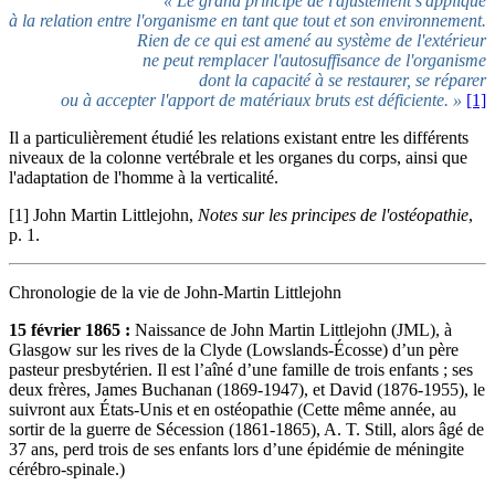
« Le grand principe de l'ajustement s'applique
à la relation entre l'organisme en tant que tout et son environnement.
Rien de ce qui est amené au système de l'extérieur
ne peut remplacer l'autosuffisance de l'organisme
dont la capacité à se restaurer, se réparer
ou à accepter l'apport de matériaux bruts est déficiente. »
[1]
Il a particulièrement étudié les relations existant entre les différents
niveaux de la colonne vertébrale et les organes du corps, ainsi que
l'adaptation de l'homme à la verticalité.
[1] John Martin Littlejohn,
Notes sur les principes de l'ostéopathie
,
p. 1.
Chronologie de la vie de John-Martin Littlejohn
15 février 1865 :
Naissance de John Martin Littlejohn (JML), à
Glasgow sur les rives de la Clyde (Lowslands-Écosse) d’un père
pasteur presbytérien. Il est l’aîné d’une famille de trois enfants ; ses
deux frères, James Buchanan (1869-1947), et David (1876-1955), le
suivront aux États-Unis et en ostéopathie (Cette même année, au
sortir de la guerre de Sécession (1861-1865), A. T. Still, alors âgé de
37 ans, perd trois de ses enfants lors d’une épidémie de méningite
cérébro-spinale.)