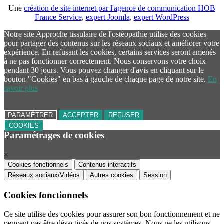
Une
création de site internet par l'agence de communication HOB
France Service
,
expert Joomla
,
expert WordPress
Notre site Approche tissulaire de l'ostéopathie utilise des cookies
pour partager des contenus sur les réseaux sociaux et améliorer votre
expérience. En refusant les cookies, certains services seront amenés
à ne pas fonctionner correctement. Nous conservons votre choix
pendant 30 jours. Vous pouvez changer d'avis en cliquant sur le
bouton "Cookies" en bas à gauche de chaque page de notre site.
En
savoir plus
PARAMÉTRER
ACCEPTER
REFUSER
COOKIES
Paramétrages de cookies
×
Cookies fonctionnels
Contenus interactifs
Réseaux sociaux/Vidéos
Autres cookies
Session
Cookies fonctionnels
Ce site utilise des cookies pour assurer son bon fonctionnement et ne
peuvent pas être désactivés de nos systèmes. Nous ne les utilisons