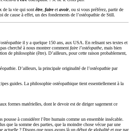
x de la vie qui sont
être
,
faire
et
avoir
, ou si vous préférez, partir de
loi de cause à effet, un des fondements de l’ostéopathie de Still.
ostéopathie il y a quelque 150 ans, aux USA. En relisant ses textes et
a pas cherché à nous montrer comment
faire l’ostéopathe
, mais bien
ion de philosophie (être). D’ailleurs, pour cette raison probablement,
opathie. D’ailleurs, la principale originalité de l’ostéopathie par
ipes guides. La philosophie ostéopathique tient essentiellement à la
t aux formes matérielles, dont le devoir est de diriger sagement ce
us pousse à considérer l’être humain comme un ensemble insécable.
t plus que la somme des parties, que la moindre chose vécue par une
cine actuelle ? Disons que nous avons là un début de globalité et que par