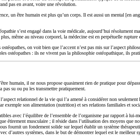
rand pas en avant, voire une révolution.
dence, un être humain est plus qu’un corps. Il est aussi un mental [en angl
éopathie s’est engagé dans la voie médicale, aujourd’hui résolument mat
De plus, même au niveau corporel, la médecine est en perpétuelle rupture 
s ostéopathes, on voit bien que l’accent n’est pas mis sur l’aspect philo
les ostéopathes : ils ne vivent pas la philosophie ostéopathique, ils pra
’être humain, il ne nous propose quasiment rien de pratique pour dépasse
’a pas su ou pu les transmettre pratiquement.
l’aspect relationnel de la vie qui l’a amené à considérer non seulement l
r exemple son alimentation (nutrition) et ses relations familiales et soci
atibles avec l’équilibre de l’ensemble de l’organisme par rapport à lui
que étirement musculaire ; il réside dans l’utilisation des moyens que n
ous fournit un fondement solide sur lequel établir un système thérapeut
ec d’autres systèmes, dans le but de démontrer lequel est le meilleur s