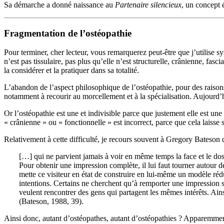
Sa démarche a donné naissance au
Partenaire silencieux
, un concept 
Fragmentation de l’ostéopathie
Pour terminer, cher lecteur, vous remarquerez peut-être que j’utilise 
n’est pas tissulaire, pas plus qu’elle n’est structurelle, crânienne, fa
la considérer et la pratiquer dans sa totalité.
L’abandon de l’aspect philosophique de l’ostéopathie, pour des raisons,
notamment à recourir au morcellement et à la spécialisation. Aujourd’hui
Or l’ostéopathie est une et indivisible parce que justement elle est u
« crânienne » ou « fonctionnelle » est incorrect, parce que cela laisse
Relativement à cette difficulté, je recours souvent à Gregory Bateson
[…] qui ne parvient jamais à voir en même temps la face et le dos d
Pour obtenir une impression complète, il lui faut tourner autour d
mette ce visiteur en état de construire en lui-même un modèle ré
intentions. Certains ne cherchent qu’à remporter une impression sup
veulent rencontrer des gens qui partagent les mêmes intérêts. Ain
(Bateson, 1988, 39).
Ainsi donc, autant d’ostéopathes, autant d’ostéopathies ? Apparemment