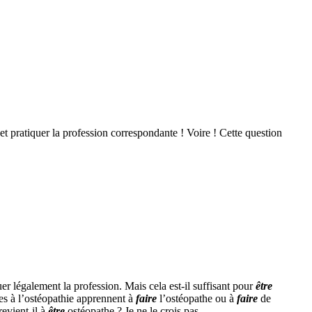
et pratiquer la profession correspondante ! Voire ! Cette question
er légalement la profession. Mais cela est-il suffisant pour
être
les à l’ostéopathie apprennent à
faire
l’ostéopathe ou à
faire
de
evient-il à
être
ostéopathe ? Je ne le crois pas.