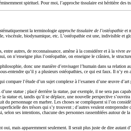
éminemment spirituel. Pour moi, l’approche tissulaire est héritière des 
systématiquement la terminologie
approche tissulaire de l’ostéopathie
et 
sciale, viscérale, biodynamique, etc. L’ostéopathie est une, indivisible e
 entre autres, de reconnaissance, amène à la considérer et à la vivre av
, on n’enseigne plus l’ostéopathie, on enseigne le crânien, le structurel,
ne philosophie, donc une manière d’envisager l’humain dans sa relation au
 sous-entendre qu’il y a plusieurs ostéopathies, ce qui est faux. Il n’y 
 qui compare l’étude d’un sujet complexe à l’examen d’une œuvre d’art 
’une statue ; placé derrière la statue, par exemple, il ne sera pas capabl
e la statue et, tandis qu’il se déplace, une nouvelle perspective s’ouvri
duit du personnage en marbre. Les choses se compliquent si l’on considè
erficielle des trésors qui s’y trouvent ; d’autres veulent entreprendre de
si, selon ses intentions, chacune des personnes rassemblées autour de la
 oui, mais apparemment seulement. Il serait plus juste de dire autant d