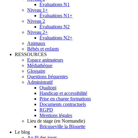
Évaluations N1
Niveau 1+
Évaluations N1+
Niveau 2
Évaluations N2
Niveau 2+
Évaluations N2+
Animaux
Bébés et enfants
RESSOURCES
Espace animateurs
Médiathèque
Glossaire
Questions fréquentes
Administratif
Qualiopi
Handicap et accessibilité
Prise en charge formations
Documents contractuels
RGPD
Mentions légales
Lieu de stage (en Normandie)
Bricqueville la Blouette
Le blog
Au fil des jours