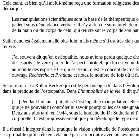
Cela étant, et bien qu’il ait lui-même reçu une formation religieuse des 
démarque.
Les manipulations scientifiques sont la base de la thérapeutique
patient sous dépendance verbale. Il n’y a rien de surnaturel, de 
de la main ou du corps de celui qui œuvre sur le corps de son pati
Sutherland est également allé plus loin, mais même s’il est très clair 
œuvre.
J’ai souvent dit qu’en ostéopathie, nous avions perdu quelque chos
des esprits ! Je veux parler de l’aspect spirituel, qui lui est venu
1
au monde des esprits.
Ce qui est venu, c’est le concept de l’osté
ouvrage
Recherche et Pratique
et notez le nombre de fois où il fa
Selon moi, c’est Rollin Becker qui est le personnage clé dans l’évoluti
dans la pratique de l’ostéopathe. Dans
L’immobilité de la vie
, il dit 
[…] Pendant huit ans, j’ai utilisé l’ostéopathie manipulative telle
que je ne pouvais ni contrôler ni savoir pourquoi les cas atteignaie
Deux ans plus tard, en 1944, sous la houlette du Dr Sutherland j’
corporelle. C’est progressivement que j’ai développé le type de d
Il a réussi à intégrer dans la pratique la vision spirituelle de l’ostéopat
est probable qu’il a été en cela aidé par sa rencontre avec un swami 