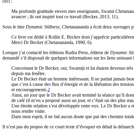
ceci :
Ma profonde gratitude envers mes enseignants, Swami Chetanananda
avancer ; ils ont inspiré tout ce travail
(Becker, 2013, 11).
Sous le titre
Dynamic Stillness,
Chetanananda
a écrit deux ouvrages p
Ce livre est dédié
à Rollin E. Becker dont
j’apprécie
particulière
Merci Dr Becker
(Chetanananda, 1990, 6).
Lorsque j’ai contacté les éditions Rudra Press, éditeur de
Dynamic Stil
demandé s’il disposait de quelques informations sur les liens unissant
Concernant le Dr Becker, oui, Swamiji et lui étaient devenus très 
depuis ma fenêtre.
Le Dr Becker était un homme intéressant. Il ne parlait jamais beauco
que c’est à cause des flux d’énergie et de la libération des tensi
et encouragements.
2
Ainsi, un jour que le Dr Becker avait terminé la séance qu’il donn
de café (il m’en a proposé aussi un jour, et c’était un des plus m
Une étroite relation s’est développée entre eux. Le Dr Becker a ré
nous rendre visite.
Dans mon esprit, il ne fait aucun doute que par des chemins total
Il n’est pas du propos de ce court texte d’évoquer en détail la démarche