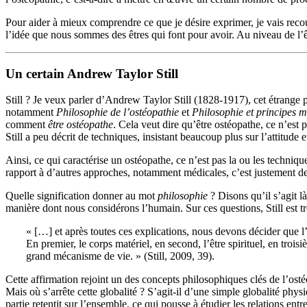
Pour aider à mieux comprendre ce que je désire exprimer, je vais reco
l’idée que nous sommes des êtres qui font pour avoir. Au niveau de l’être
Un certain Andrew Taylor Still
Still ? Je veux parler d’Andrew Taylor Still (1828-1917), cet étrange 
notamment
Philosophie de l’ostéopathie
et
Philosophie et principes m
comment
être ostéopathe
. Cela veut dire qu’être ostéopathe, ce n’est
Still a peu décrit de techniques, insistant beaucoup plus sur l’attitude 
Ainsi, ce qui caractérise un ostéopathe, ce n’est pas la ou les techniqu
rapport à d’autres approches, notamment médicales, c’est justement d
Quelle signification donner au mot
philosophie
? Disons qu’il s’agit 
manière dont nous considérons l’humain. Sur ces questions, Still est trè
« […] et après toutes ces explications, nous devons décider que l’
En premier, le corps matériel, en second, l’être spirituel, en troi
grand mécanisme de vie. » (Still, 2009, 39).
Cette affirmation rejoint un des concepts philosophiques clés de l’osté
Mais où s’arrête cette globalité ? S’agit-il d’une simple globalité ph
partie retentit sur l’ensemble, ce qui pousse à étudier les relations en