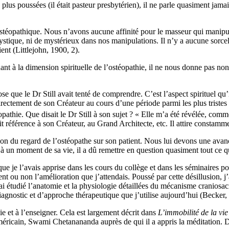
plus poussées (il était pasteur presbytérien), il ne parle quasiment jamai
 ostéopathique. Nous n’avons aucune affinité pour le masseur qui manipu
mystique, ni de mystérieux dans nos manipulations. Il n’y a aucune sorc
ent (Littlejohn, 1900, 2).
quant à la dimension spirituelle de l’ostéopathie, il ne nous donne pas n
e que le Dr Still avait tenté de comprendre. C’est l’aspect spirituel qu’
 directement de son Créateur au cours d’une période parmi les plus tristes 
opathie. Que disait le Dr Still à son sujet ? « Elle m’a été révélée, com
it référence à son Créateur, au Grand Architecte, etc. Il attire constamm
on du regard de l’ostéopathe sur son patient. Nous lui devons une avancée
qu’à un moment de sa vie, il a dû remettre en question quasiment tout ce qu
 que je l’avais apprise dans les cours du collège et dans les séminaires po
nt ou non l’amélioration que j’attendais. Poussé par cette désillusion, j’a
ai étudié l’anatomie et la physiologie détaillées du mécanisme craniosacr
iagnostic et d’approche thérapeutique que j’utilise aujourd’hui (Becker
hie et à l’enseigner. Cela est largement décrit
dans
L’immobilité de la vie
américain, Swami Chetanananda auprès de qui il a appris la méditation. 