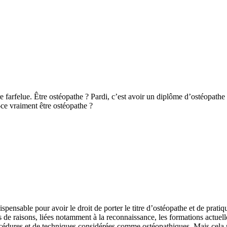
 farfelue. Être ostéopathe ? Pardi, c’est avoir un diplôme d’ostéopathe 
-ce vraiment être ostéopathe ?
pensable pour avoir le droit de porter le titre d’ostéopathe et de pratiqu
 de raisons, liées notamment à la reconnaissance, les formations actuel
océdures et de techniques considérées comme ostéopathiques. Mais cela r