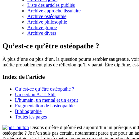
Liste des articles publiés
Archive approche tissulaire
Archive ostéopathie
Archive philosophie
Archive grippe
Archive divers
Qu’est-ce qu’être ostéopathe ?
À plus d’une ou plus d’un, la question pourra sembler saugrenue, voire
mérite probablement plus de réflexion qu’il y paraît. Être diplômé, est
Index de l'article
Qu’est-ce qu’être ostéopathe ?
Un certain A. T. Still
L'humain, un mental et un esprit
Fragmentation de l'ostéopathie
Bibliographie
Toutes les pages
Disons qu’être diplômé est aujourd’hui un prérequis indis
ostéopathe ? Je n’en suis pas certain, notamment parce que pour un tas
l’ostéopathie, c’est-à-dire à mettre en œuvre un certain nombre de pr