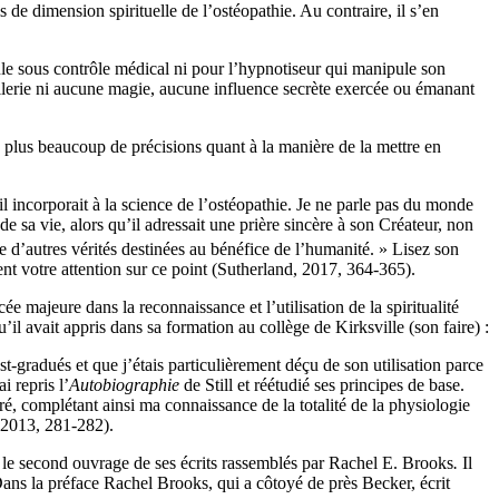
s de dimension spirituelle de l’ostéopathie. Au contraire, il s’en
le sous contrôle médical ni pour l’hypnotiseur qui manipule son
ellerie ni aucune magie, aucune influence secrète exercée ou émanant
on plus beaucoup de précisions quant à la manière de la mettre en
il incorporait à la science de l’ostéopathie. Je ne parle pas du monde
de sa vie, alors qu’il adressait une prière sincère à son Créateur, non
me d’autres vérités destinées au bénéfice de l’humanité. » Lisez son
ent votre attention sur ce point (Sutherland, 2017, 364-365).
 majeure dans la reconnaissance et l’utilisation de la spiritualité
’il avait appris dans sa formation au collège de Kirksville (son faire) :
st-gradués et que j’étais particulièrement déçu de son utilisation parce
i repris l’
Autobiographie
de Still et réétudié ses principes de base.
é, complétant ainsi ma connaissance de la totalité de la physiologie
, 2013, 281-282).
le second ouvrage de ses écrits rassemblés par
Rachel E. Brooks
.
Il
Dans la préface Rachel Brooks, qui a côtoyé de près Becker, écrit