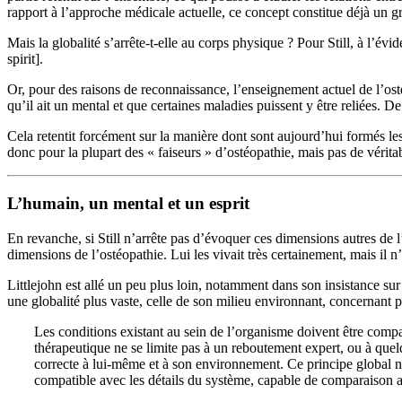
rapport à l’approche médicale actuelle, ce concept constitue déjà un g
Mais la globalité s’arrête-t-elle au corps physique ? Pour Still, à l’évi
spirit].
Or, pour des raisons de reconnaissance, l’enseignement actuel de l’ost
qu’il ait un mental et que certaines maladies puissent y être reliées. 
Cela retentit forcément sur la manière dont sont aujourd’hui formés le
donc pour la plupart des « faiseurs » d’ostéopathie, mais pas de véritab
L’humain, un mental et un esprit
En revanche, si Still n’arrête pas d’évoquer ces dimensions autres de l
dimensions de l’ostéopathie. Lui les vivait très certainement, mais il n
Littlejohn est allé un peu plus loin, notamment dans son insistance sur 
une globalité plus vaste, celle de son milieu environnant, concernant pa
Les conditions existant au sein de l’organisme doivent être comp
thérapeutique ne se limite pas à un reboutement expert, ou à quel
correcte à lui-même et à son environnement. Ce principe global n
compatible avec les détails du système, capable de comparaison av