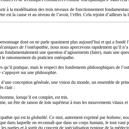
urir à la modélisation des trois niveaux de fonctionnement fondamentau
 est la cause et au niveau de l’avoir, l’effet. Cela rejoint d’ailleurs la 
personnage dont on ne parle quasiment plus aujourd’hui et qui a fondé l’
écaniques de l’ostéopathie
, nous nous apercevons rapidement qu’il n’
 pas fondamentalement une question d’agissements (faire), mais une quest
et le raisonnement du praticien ostéopathe.
es qu’il pratique, mais le respect des fondements philosophiques de l’osté
e s’appuyer sur une philosophie.
là d’une conception générale, une vision du monde, un ensemble de princ
s clair :
homme, lorsqu’il est complet, est trin.
sième, un être de raison de loin supérieur à tous les mouvements vitaux e
opathie qui est la
globalité
. Ce mot, autrement exprimé par
holisme
, no
ysique dans laquelle on reconnaît que dans un corps humain, le tout vau
tre les parties et à sortir du concept de spécialisation typique de la méde