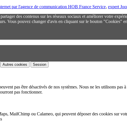
 internet par l'agence de communication HOB France Service
,
expert Jo
r partager des contenus sur les réseaux sociaux et améliorer votre expéri
urs. Vous pouvez changer d'avis en cliquant sur le bouton "Cookies" en
Autres cookies
Session
peuvent pas être désactivés de nos systèmes. Nous ne les utilisons pas à 
pourront pas fonctionner.
Maps, MailChimp ou Calameo, qui peuvent déposer des cookies sur vot
as