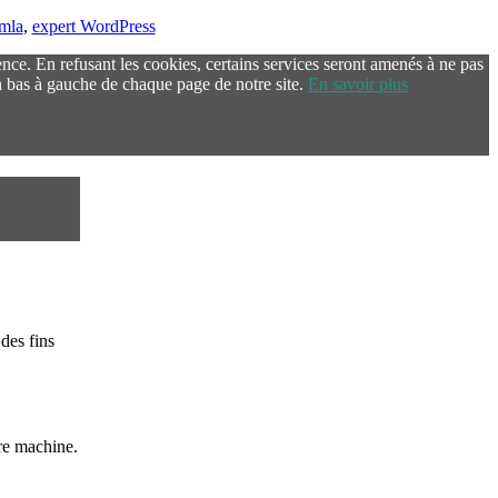
omla
,
expert WordPress
ence. En refusant les cookies, certains services seront amenés à ne pas
 bas à gauche de chaque page de notre site.
En savoir plus
des fins
re machine.