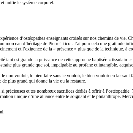
et unifie le système corporel.
rience d’ostéopathes enseignants croisés sur nos chemins de vie. Chaqu
n morceau d’héritage de Pierre Tricot. J’ai pour cela une gratitude infi
inement et l’exigence de la « présence » plus que de la technique, à cro
tant est grande la puissance de cette approche baptisée « tissulaire » do
bstraite plus grande que soi, impalpable au profane et intangible, acquise
 le non vouloir, le bien faire sans le vouloir, le bien vouloir en laissant f
 de plus grand qui donne la vie ou la restaure.
il si précieuses et tes nombreux sacrifices dédiés à offrir à l’ostéopathi
arnation unique d’une alliance entre le soignant et le philanthrope. Mer
mi.