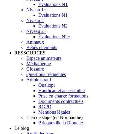
Évaluations N1
Niveau 1+
Évaluations N1+
Niveau 2
Évaluations N2
Niveau 2+
Évaluations N2+
Animaux
Bébés et enfants
RESSOURCES
Espace animateurs
Médiathèque
Glossaire
Questions fréquentes
Administratif
Qualiopi
Handicap et accessibilité
Prise en charge formations
Documents contractuels
RGPD
Mentions légales
Lieu de stage (en Normandie)
Bricqueville la Blouette
Le blog
Au fil des jours