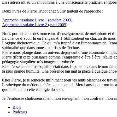
En s'adressant au vivant comme à une conscience le praticien englobe 
Deux livres de Pierre Tricot chez Sully traitent de l'approche :
Approche tissulaire Livre 1 (octobre 2003)
Approche tissulaire Livre 2 (avril 2005)
Nous portons tous des morceaux d’enseignement, de métaphore et d’expé
La chance d’avoir lu en français A-T-Still soutient en chacun de nous u
Logique dichotomique. Ce qui m’a frappé c’est l’importance de l’enrac
spiritualité que dans toutes maitrises de Techné.
Pierre nous plonge dans un univers dépaysant d’une étonnante simplicité 
Pierre décrit cette puissance comme l’empreinte d’être à être, réalité a
pédagogie singulière très imagée et rythmée.
Et si l’essence de l’ostéopathie était dans la patience, dans le non faire,
la plus grande humilité. Une présence laissant la place à quelque chose
Cher Pierre, je te remercie infiniment pour tes nuits blanches de trava
l’esthétique du métier de thérapeute manuel. Merci aussi pour ton inc
quotidien dans cette écologie du soin.
Je t’embrasse chaleureusement mon enseignant, mon confrère, mon a
Blog
Podcasts