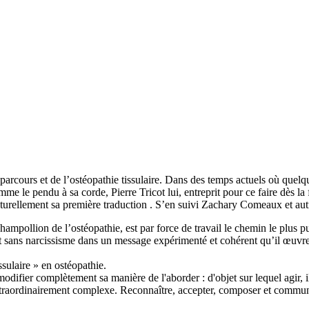
arcours et de l’ostéopathie tissulaire. Dans des temps actuels où quel
me le pendu à sa corde, Pierre Tricot lui, entreprit pour ce faire dès l
aturellement sa première traduction . S’en suivi Zachary Comeaux et aut
pollion de l’ostéopathie, est par force de travail le chemin le plus pur 
t sans narcissisme dans un message expérimenté et cohérent qu’il œuvre 
ssulaire » en ostéopathie.
difier complètement sa manière de l'aborder : d'objet sur lequel agir, 
extraordinairement complexe. Reconnaître, accepter, composer et communi