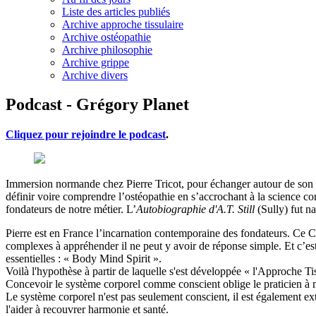
Liste des articles publiés
Archive approche tissulaire
Archive ostéopathie
Archive philosophie
Archive grippe
Archive divers
Podcast - Grégory Planet
Cliquez pour rejoindre le podcast
.
Immersion normande chez Pierre Tricot, pour échanger autour de son p
définir voire comprendre l’ostéopathie en s’accrochant à la science com
fondateurs de notre métier. L’
Autobiographie d'A.T. Still
(Sully) fut n
Pierre est en France l’incarnation contemporaine des fondateurs. Ce Cham
complexes à appréhender il ne peut y avoir de réponse simple. Et c’es
essentielles : « Body Mind Spirit ».
Voilà l'hypothèse à partir de laquelle s'est développée « l'Approche Ti
Concevoir le système corporel comme conscient oblige le praticien à mo
Le système corporel n'est pas seulement conscient, il est également 
l'aider à recouvrer harmonie et santé.