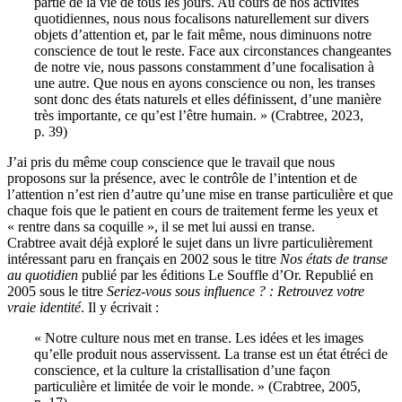
partie de la vie de tous les jours. Au cours de nos activités
quotidiennes, nous nous focalisons naturellement sur divers
objets d’attention et, par le fait même, nous diminuons notre
conscience de tout le reste. Face aux circonstances changeantes
de notre vie, nous passons constamment d’une focalisation à
une autre. Que nous en ayons conscience ou non, les transes
sont donc des états naturels et elles définissent, d’une manière
très importante, ce qu’est l’être humain. » (Crabtree, 2023,
p. 39)
J’ai pris du même coup conscience que le travail que nous
proposons sur la présence, avec le contrôle de l’intention et de
l’attention n’est rien d’autre qu’une mise en transe particulière et que
chaque fois que le patient en cours de traitement ferme les yeux et
« rentre dans sa coquille », il se met lui aussi en transe.
Crabtree avait déjà exploré le sujet dans un livre particulièrement
intéressant paru en français en 2002 sous le titre
Nos états de transe
au quotidien
publié par les éditions Le Souffle d’Or. Republié en
2005 sous le titre
Seriez-vous sous influence ? : Retrouvez votre
vraie identité
. Il y écrivait :
« Notre culture nous met en transe. Les idées et les images
qu’elle produit nous asservissent. La transe est un état étréci de
conscience, et la culture la cristallisation d’une façon
particulière et limitée de voir le monde. » (Crabtree, 2005,