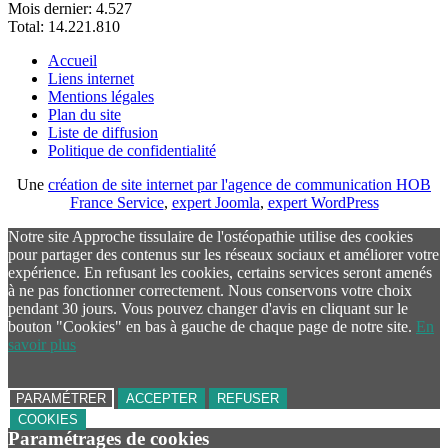
Mois dernier:
4.527
Total:
14.221.810
Accueil
Liens internet
Mentions légales
Plan du site
Liste de diffusion
Politique de confidentialité
Une
création de site internet par l'agence de communication HOB
France Service
,
expert Joomla
,
expert WordPress
Notre site Approche tissulaire de l'ostéopathie utilise des cookies
pour partager des contenus sur les réseaux sociaux et améliorer votre
expérience. En refusant les cookies, certains services seront amenés
à ne pas fonctionner correctement. Nous conservons votre choix
pendant 30 jours. Vous pouvez changer d'avis en cliquant sur le
bouton "Cookies" en bas à gauche de chaque page de notre site.
En
savoir plus
PARAMÉTRER
ACCEPTER
REFUSER
COOKIES
Paramétrages de cookies