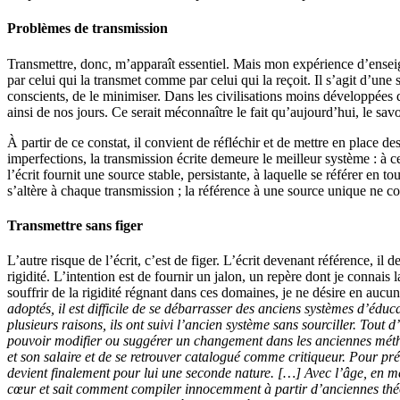
Problèmes de transmission
Transmettre, donc, m’apparaît essentiel. Mais mon expérience d’enseigna
par celui qui la transmet comme par celui qui la reçoit. Il s’agit d’u
conscients, de le minimiser. Dans les civilisations moins développées q
ainsi de nos jours. Ce serait méconnaître le fait qu’aujourd’hui, le sav
À partir de ce constat, il convient de réfléchir et de mettre en place d
imperfections, la transmission écrite demeure le meilleur système : à cel
l’écrit fournit une source stable, persistante, à laquelle se référer en t
s’altère à chaque transmission ; la référence à une source unique ne c
Transmettre sans figer
L’autre risque de l’écrit, c’est de figer. L’écrit devenant référence, i
rigidité. L’intention est de fournir un jalon, un repère dont je connais 
souffrir de la rigidité régnant dans ces domaines, je ne désire en auc
adoptés, il est difficile de se débarrasser des anciens systèmes d’éd
plusieurs raisons, ils ont suivi l’ancien système sans sourciller. Tout
pouvoir modifier ou suggérer un changement dans les anciennes méthod
et son salaire et de se retrouver catalogué comme critiqueur. Pour pré
devient finalement pour lui une seconde nature. […] Avec l’âge, en mê
cœur et sait comment compiler innocemment à partir d’anciennes théo