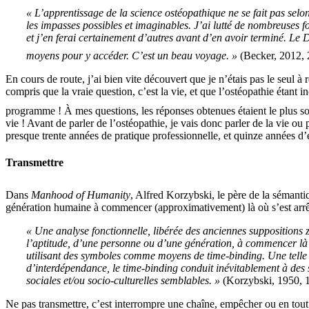
« L’apprentissage de la science ostéopathique ne se fait pas selo
les impasses possibles et imaginables. J’ai lutté de nombreuses fo
et j’en ferai certainement d’autres avant d’en avoir terminé. Le 
moyens pour y accéder. C’est un beau voyage. »
(Becker, 2012, 
En cours de route, j’ai bien vite découvert que je n’étais pas le seul
compris que la vraie question, c’est la vie, et que l’ostéopathie étan
programme ! À mes questions, les réponses obtenues étaient le plus 
vie ! Avant de parler de l’ostéopathie, je vais donc parler de la vie 
presque trente années de pratique professionnelle, et quinze années d
Transmettre
Dans
Manhood of Humanity
, Alfred Korzybski, le père de la sémanti
génération humaine à commencer (approximativement) là où s’est arrêtée l
« Une analyse fonctionnelle, libérée des anciennes suppositions
l’aptitude, d’une personne ou d’une génération, à commencer là o
utilisant des symboles comme moyens de time-binding. Une telle 
d’interdépendance, le time-binding conduit inévitablement à des s
sociales et/ou socio-culturelles semblables. »
(Korzybski, 1950, 1
Ne pas transmettre, c’est interrompre une chaîne, empêcher ou en tout 