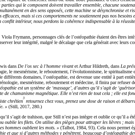
 parties qui le composent doivent travailler ensemble, chacune soutenan
simultanément en des sens opposés, cette machine se désynchronise et r
fficaces, mais si ces comportements ne soutiennent pas nos besoins et 
nflit intérieur, nous perdons la cohérence indispensable à la réussite
 Viola Frymann, personnages clés de l’ostéopathie étaient des êtres intèg
onserver leur intégrité, malgré le décalage que cela générait avec leurs c
ewis dans
De l’os sec à l’homme vivant
et Arthur Hildreth, dans
La prés
logie, le mesmérisme, le reboutement, l’évolutionnisme, le spiritualisme 
différents domaines, l’ostéopathie, est devenue une entité à part entièr
phrénologie, mesmérisme, reboutement et médecine, il finira par refuser d
éopathie est un système de ‘massage’, d’autres qu’il s’agit de ‘guérison 
rte de chamanisme magnétique. Elle n’est rien de tout cela ; elle est fon
3
iste chrétien
retournez chez vous, prenez une dose de raison et débarr
e. »
(Still, 2017, 280.)
l s’agit de trahison, que Still n’est pas intègre et oublie ce qu’il a été
u oublie les filets. On utilise des pièges pour attraper les lièvres ; mais
, les hommes oublient les mots. »
(Talbot, 1984, 93). Cela nous permet éga
hie et que si d’autres méthodes y pénètrent, beaucoup d’ostéopathie dev