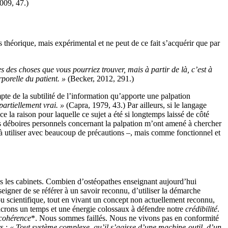
2009, 47.)
 théorique, mais expérimental et ne peut de ce fait s’acquérir que par
es des choses que vous pourriez trouver, mais à partir de là, c’est à
porelle du patient. »
(Becker, 2012, 291.)
pte de la subtilité de l’information qu’apporte une palpation
partiellement vrai. »
(Capra, 1979, 43.) Par ailleurs, si le langage
e la raison pour laquelle ce sujet a été si longtemps laissé de côté
Mes déboires personnels concernant la palpation m’ont amené à chercher
à utiliser avec beaucoup de précautions –, mais comme fonctionnel et
ans les cabinets. Combien d’ostéopathes enseignant aujourd’hui
eigner de se référer à un savoir reconnu, d’utiliser la démarche
 scientifique, tout en vivant un concept non actuellement reconnu,
nsacrons un temps et une énergie colossaux à défendre notre
crédibilité
.
cohérence
*. Nous sommes faillés. Nous ne vivons pas en conformité
rs :
« Tout système complexe, qu’il s’agisse d’une machine-outil, d’un