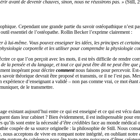
rir avant de devenir chauves, sinon, nous ne réussirons pas. »
(Still, 
osophique. Cependant une grande partie du savoir ostéopathique n’est pas
, outil essentiel de l’ostéopathe. Rollin Becker l’exprime clairement :
ner à lui-même
. Vous pouvez enseigner les idées, les principes et certain
hysiologie corporelle et les utiliser pour comprendre la physiologie cor
re ce que l’on perçoit avec les mots, il est très difficile de rendre com
 la pensée et du langage, et tout ce qui peut être dit ne peut être que 
siment inopérant pour décrire
comment
nous faisons pour percevoir. Est-c
savoir théorique devrait être proposé et transmis, or il ne l’est pas. 
on expérience d’enseignant a validé – non pas comme vrai, ce mot étant 
muniquer, de le transmettre.
age existant aujourd’hui entre ce qui est enseigné et ce qui est vécu d
quent dans leur cabinet ? Bien évidemment, il est indispensable pour ens
s qu’ils sont entre la nécessité
d’être crédibles
face au monde médical ou
opathie coupée de sa source originelle : la philosophie de Still. Nous co
 nous acceptons de vivre en rompant notre intégrité, en oubliant notre
tte rupture de cohérence nous ôte toute notre puissance d’êtres créateu