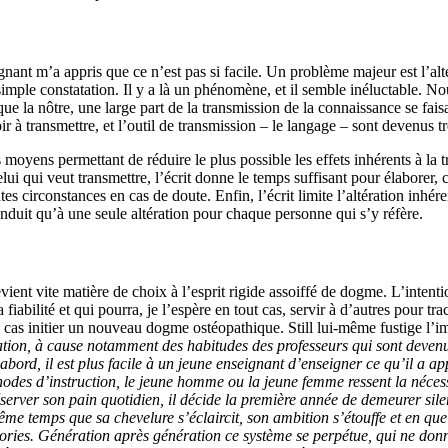
nt m’a appris que ce n’est pas si facile. Un problème majeur est l’altér
ne simple constatation. Il y a là un phénomène, et il semble inéluctable.
ue la nôtre, une large part de la transmission de la connaissance se fai
oir à transmettre, et l’outil de transmission – le langage – sont devenus 
es moyens permettant de réduire le plus possible les effets inhérents à l
ui qui veut transmettre, l’écrit donne le temps suffisant pour élaborer, co
outes circonstances en cas de doute. Enfin, l’écrit limite l’altération inh
onduit qu’à une seule altération pour chaque personne qui s’y réfère.
l devient vite matière de choix à l’esprit rigide assoiffé de dogme. L’int
la fiabilité et qui pourra, je l’espère en tout cas, servir à d’autres pour 
un cas initier un nouveau dogme ostéopathique. Still lui-même fustige l
ucation, à cause notamment des habitudes des professeurs qui sont deven
 d’abord, il est plus facile à un jeune enseignant d’enseigner ce qu’il a 
es d’instruction, le jeune homme ou la jeune femme ressent la nécessit
server son pain quotidien, il décide la première année de demeurer silen
me temps que sa chevelure s’éclaircit, son ambition s’étouffe et en que
ries. Génération après génération ce système se perpétue, qui ne don