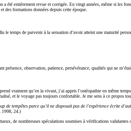
on a été entièrement revue et corrigée. En vingt années, même si les fo
e et des formations données depuis cette époque.
fallu le temps de parvenir à la sensation d’avoir atteint une maturité pe
itant présence, observation, patience, persévérance, qualités qui ne m’ét
prend vraiment qu’en la vivant, j’ai appris l’ostéopathie en même temps
alisé, et le voyage pas toujours confortable. Je me sens à ce propos tout 
p de tempêtes parce qu’il ne disposait pas de l’expérience écrite d’aut
, 1998, 24.)
ctueux, de nombreuses spéculations soumises à vérifications validantes ou