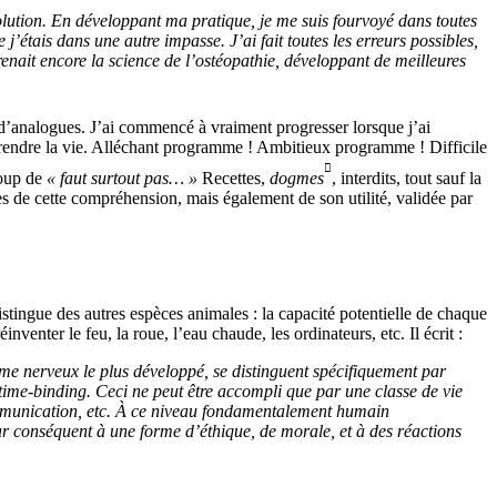
volution. En développant ma pratique, je me suis fourvoyé dans toutes
j’étais dans une autre impasse. J’ai fait toutes les erreurs possibles,
renait encore la science de l’ostéopathie, développant de meilleures
t d’analogues. J’ai commencé à vraiment progresser lorsque j’ai
omprendre la vie. Alléchant programme ! Ambitieux programme ! Difficile

coup de
« faut surtout pas… »
Recettes,
dogmes
, interdits, tout sauf la
es de cette compréhension, mais également de son utilité, validée par
stingue des autres espèces animales : la capacité potentielle de chaque
enter le feu, la roue, l’eau chaude, les ordinateurs, etc. Il écrit :
me nerveux le plus développé, se distinguent spécifiquement par
 time-binding. Ceci ne peut être accompli que par une classe de vie
communication, etc. À ce niveau fondamentalement humain
par conséquent à une forme d’éthique, de morale, et à des réactions