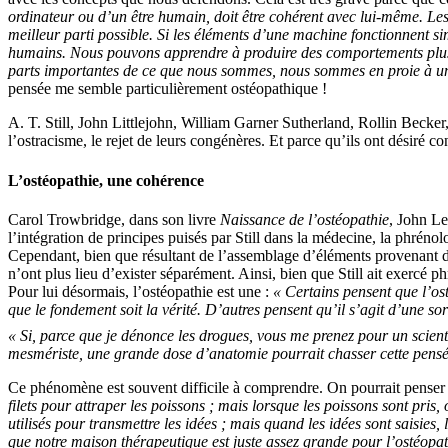
ordinateur ou d’un être humain, doit être cohérent avec lui-même. Les
meilleur parti possible. Si les éléments d’une machine fonctionnent 
humains. Nous pouvons apprendre à produire des comportements plus e
parts importantes de ce que nous sommes, nous sommes en proie à un co
pensée me semble particulièrement ostéopathique !
A. T. Still, John Littlejohn, William Garner Sutherland, Rollin Becker,
l’ostracisme, le rejet de leurs congénères. Et parce qu’ils ont désiré c
L’ostéopathie, une cohérence
Carol Trowbridge, dans son livre
Naissance de l’ostéopathie
, John L
l’intégration de principes puisés par Still dans la médecine, la phréno
Cependant, bien que résultant de l’assemblage d’éléments provenant de 
n’ont plus lieu d’exister séparément. Ainsi, bien que Still ait exercé 
Pour lui désormais, l’ostéopathie est une :
« Certains pensent que l’ost
que le fondement soit la vérité. D’autres pensent qu’il s’agit d’une so
« Si, parce que je dénonce les drogues, vous me prenez pour un scient
mesmériste, une grande dose d’anatomie pourrait chasser cette pensé
Ce phénomène est souvent difficile à comprendre. On pourrait penser qu’i
filets pour attraper les poissons ; mais lorsque les poissons sont pris, o
utilisés pour transmettre les idées ; mais quand les idées sont saisies
que notre maison thérapeutique est juste assez grande pour l’ostéopat