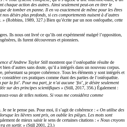
t chaque action des autres. Ainsi seulement peut-on en tirer le
isque de tomber en panne. Il en va exactement de même pour les êtres
nos désirs plus profonds, si ces comportements nuisent à d’autres
. »
(Robbins, 1989, 327.) Bien qu’écrite par un non ostéopathe, cette
res. Ils nous ont livré ce qu’ils ont expérimenté malgré l’opposition,
ongénères, ils furent découvreurs et pionniers.
ence d’Andrew Taylor Still
montrent que l’ostéopathie résulte de
et bien d’autres sans doute, qu’il a intégrés dans un nouveau corpus.
e, présentant sa propre cohérence. Tous les éléments y sont intégrés et
e considérer ces pratiques comme étant des parties de l’ostéopathie.
par la foi’. Pour ma part, je n’ai aucune ‘foi’, je désire seulement
dée sur des principes scientifiques »
(Still, 2017, 356.) Également :
assez-vous de telles notions. Si vous me considérez comme
. Je ne le pense pas. Pour moi, il s’agit de cohérence :
« On utilise des
 lorsque les lièvres sont pris, on oublie les pièges. Les mots sont
lement de mieux saisir le sens de certaines citations :
« Nous croyons
ra en sortir. »
(Still 2001, 23.)