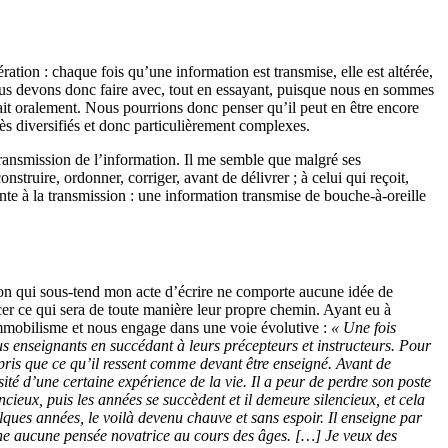
ation : chaque fois qu’une information est transmise, elle est altérée,
 Nous devons donc faire avec, tout en essayant, puisque nous en sommes
sait oralement. Nous pourrions donc penser qu’il peut en être encore
très diversifiés et donc particulièrement complexes.
a transmission de l’information. Il me semble que malgré ses
nstruire, ordonner, corriger, avant de délivrer ; à celui qui reçoit,
érente à la transmission : une information transmise de bouche-à-oreille
ention qui sous-tend mon acte d’écrire ne comporte aucune idée de
tracer ce qui sera de toute manière leur propre chemin. Ayant eu à
’immobilisme et nous engage dans une voie évolutive :
« Une fois
us enseignants en succédant à leurs précepteurs et instructeurs. Pour
appris que ce qu’il ressent comme devant être enseigné. Avant de
é d’une certaine expérience de la vie. Il a peur de perdre son poste
cieux, puis les années se succèdent et il demeure silencieux, et cela
lques années, le voilà devenu chauve et sans espoir. Il enseigne par
ne aucune pensée novatrice au cours des âges. […] Je veux des