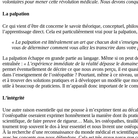
volontaires pour mener cette révolution médicale. Nous devons conqué
La palpation
Ce qui vient d’être dit concerne le savoir théorique, conceptuel, phil
l’apprentissage direct. Cela est particulièrement vrai pour la palpation
« La palpation est
littéralement un art que chacun doit s’enseig
vous de déterminer comment vous allez les transcrire dans votre p
La palpation échappe en grande partie au langage. Même si on peut décri
entraînée :
« L’expérience immédiate de la réalité dépasse le domaine de
permet éventuellement de décrire ce que nous avons perçu, il est qua
dans l’enseignement de l’ostéopathie ? Pourtant, même à ce niveau, un 
et à trouver des solutions pratiques et à développer un modèle que m
utile à beaucoup de praticiens. Il m’apparaît donc important de le com
L’intégrité
Une autre raison essentielle qui me pousse à m’exprimer tient au décal
l’ostéopathie oseraient exprimer honnêtement la manière dont ils prati
scientifique, de faire preuve de rigueur… Mais, les ostéopathes, tiraillé
tournent trop souvent le dos à leur essentiel et nous livrent une osté
À la recherche d’une reconnaissance du monde médical et scientifique,
avec les concepts que nous défendons. Cela est très grave parce que ce