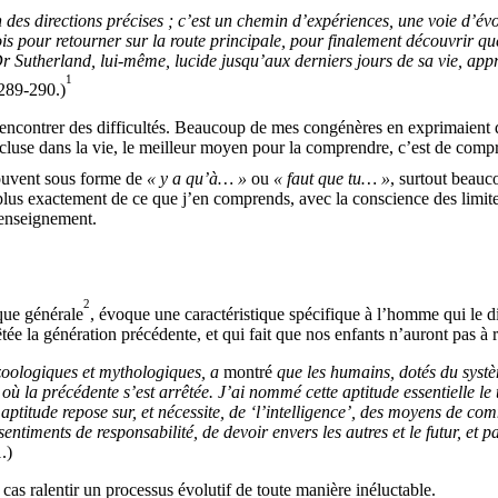
n des directions précises ; c’est un chemin d’expériences, une voie d’é
is pour retourner sur la route principale, pour finalement découvrir que 
Dr Sutherland, lui-même, lucide jusqu’aux derniers jours de sa vie, app
1
289-290.)
 à rencontrer des difficultés. Beaucoup de mes congénères en exprimaien
t incluse dans la vie, le meilleur moyen pour la comprendre, c’est de c
souvent sous forme de
« y a qu’à… »
ou
« faut que tu… »
, surtout beau
ou plus exactement de ce que j’en comprends, avec la conscience des limit
’enseignement.
2
que générale
, évoque une caractéristique spécifique à l’homme qui le di
a génération précédente, et qui fait que nos enfants n’auront pas à réinv
 zoologiques et mythologiques, a
montré
que les humains, dotés du systè
ù la précédente s’est arrêtée. J’ai nommé cette aptitude essentielle le
aptitude repose sur, et nécessite, de ‘l’intelligence’, des moyens de 
entiments de responsabilité, de devoir envers les autres et le futur, et 
.)
cas ralentir un processus évolutif de toute manière inéluctable.