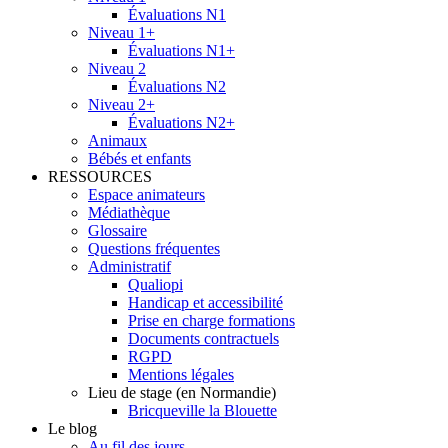
Évaluations N1
Niveau 1+
Évaluations N1+
Niveau 2
Évaluations N2
Niveau 2+
Évaluations N2+
Animaux
Bébés et enfants
RESSOURCES
Espace animateurs
Médiathèque
Glossaire
Questions fréquentes
Administratif
Qualiopi
Handicap et accessibilité
Prise en charge formations
Documents contractuels
RGPD
Mentions légales
Lieu de stage (en Normandie)
Bricqueville la Blouette
Le blog
Au fil des jours