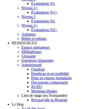
Évaluations N1
Niveau 1+
Évaluations N1+
Niveau 2
Évaluations N2
Niveau 2+
Évaluations N2+
Animaux
Bébés et enfants
RESSOURCES
Espace animateurs
Médiathèque
Glossaire
Questions fréquentes
Administratif
Qualiopi
Handicap et accessibilité
Prise en charge formations
Documents contractuels
RGPD
Mentions légales
Lieu de stage (en Normandie)
Bricqueville la Blouette
Le blog
Au fil des jours