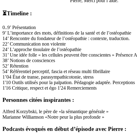
Pierre, Merci pour l’aide.
⏳Timeline :
0..9’ Présentation
9’ L’importance des mots, définitions de la santé et de l’ostéopathie
14’ Rencontre du fondateur de l’ostéopathie : contexte, traduction.
22’ Communication non violente
24’ L’approche tissulaire de l’ostéopathie
31’ Une idée folle « les cellules peuvent être conscientes » Présence A
38’ Notions de consciences
52’ Rétention
54’ Référentiel perceptif, fascia et réseau multi fibrillaire
1’04 État de transe, parasympathicotonie, stress
1'10 Outils utilisés pour la palpation. Pédagogie adaptée. Perceptions
1'16 Critique, respect et égo 1'24 Remerciements
Personnes citées inspirantes :
Alfred Korzybski, le père de «la sémantique générale »
Marianne Williamson «Notre peur la plus profonde »
Podcasts évoqués en début d’épisode avec Pierre :