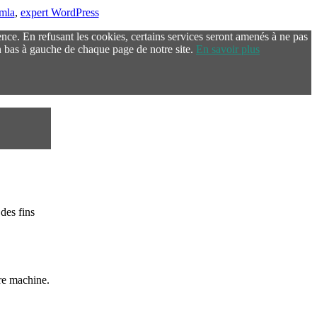
omla
,
expert WordPress
ence. En refusant les cookies, certains services seront amenés à ne pas
 bas à gauche de chaque page de notre site.
En savoir plus
des fins
re machine.