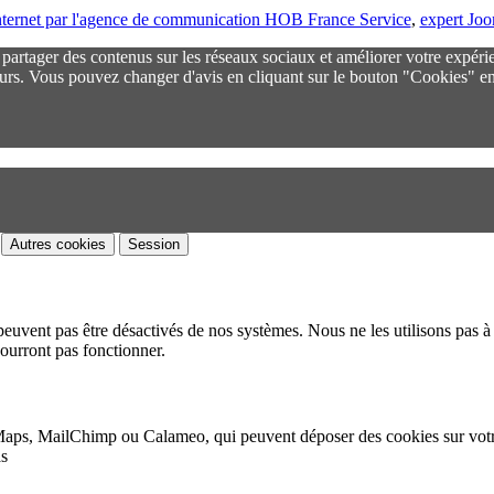
 internet par l'agence de communication HOB France Service
,
expert Jo
r partager des contenus sur les réseaux sociaux et améliorer votre expéri
urs. Vous pouvez changer d'avis en cliquant sur le bouton "Cookies" en
Autres cookies
Session
peuvent pas être désactivés de nos systèmes. Nous ne les utilisons pas à 
pourront pas fonctionner.
Maps, MailChimp ou Calameo, qui peuvent déposer des cookies sur vot
as