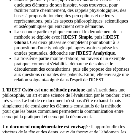
quelques éléments de son histoire, vous trouverez, pour
faciliter notre cheminement, des rappels physiologiques, des
bases à propos du toucher, des perceptions et de leurs
représentations, puis les aspects philosophiques, scientifiques
et ostéopathiques qui enracinent cette démarche.
La seconde partie explique comment le déroulement de la
méthode se déploie avec l'
iDEST Simple
, puis l'
iDEST
Global
. Ces deux phases se complètent pour aboutir à la
proposition d'une typologie qui, après avoir esquissé les
entrées posturales, débouche sur l'
iDEST Analytique
.
La troisième partie montre d'abord, au travers d'un exemple
pratique, comment s'établit la démarche de soins et le
déroulement des consultations, puis elle propose des réponses
aux questions courantes des patients. Enfin, elle envisage une
relation soignant-soigné dans l'esprit de l'iDEST.
L'iDEST Ostéo est une méthode pratique
qui s'inscrit dans une
philosophie, un art et une science de l'évaluation par le toucher; c'est
très vaste. Le but de ce document n'est pas d'être exhaustif mais
simplement de consigner les éléments constitutifs de la méthode
pour que les bases communes permettent la communication entre
ceux qui la pratiquent et ceux qui la découvrent.
Un document complémentaire est envisagé
: il approfondira les
viscères de la tête et des dents, ceux du thorax et de l'abdomen, les