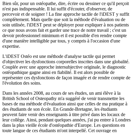
Bien sûr, pour un ostéopathe, dire, écrire ou dessiner ce qu'il perçoit
n'est pas indispensable. Il lui suffit d'écouter, d'observer, de
percevoir et de soigner ! La fine approche tactile de l'iDEST y suffit
complètement. Mais quelle que soit la méthode d'évaluation ou de
soin utilisée, l'iDEST peut se déployer pour expliquer à nos patients
ce que nous avons fait et garder une trace de notre travail ; c'est un
devoir professionnel minimum et il est possible d'en rendre compte
d'une manière intelligible par tous, y compris à l'occasion d'une
expertise.
L'iDEST Ostéo est une méthode d'analyse tactile qui permet
d'objectiver les dysfonctions corporelles inscrites dans une globalité.
Couplée avec une approche intersubjective originale, le diagnostic
ostéopathique gagne ainsi en fiabilité. Il est alors possible de
représenter ces dysfonctions de façon imagée et de rendre compte de
l'évolution des soins.
Dans les années 2008, au cours de ses études, un ami élève à la
British School of Osteopathy m'a suggéré de venir transmettre les
bases de ma méthode d'évaluation ainsi que celles de ma pratique à
des étudiants de son école. En Grande-Bretagne, les étudiants
peuvent faire venir des enseignants à titre privé dans les locaux de
leur collège. Ainsi, pendant quelques années, j'ai pu entrer à Londres
dans la plus vieille école d'ostéopathie d'Europe. Les questions en
toute langue de ces étudiants m'ont interpellé. Cet ouvrage en