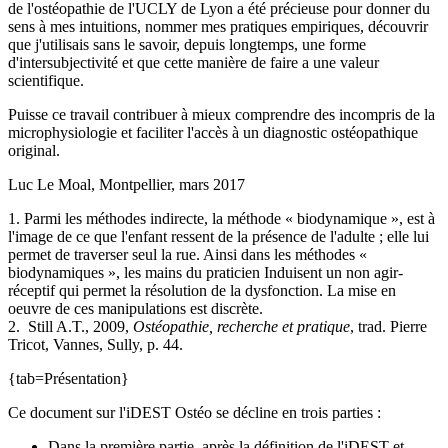
de l'ostéopathie de l'UCLY de Lyon a été précieuse pour donner du
sens à mes intuitions, nommer mes pratiques empiriques, découvrir
que j'utilisais sans le savoir, depuis longtemps, une forme
d'intersubjectivité et que cette manière de faire a une valeur
scientifique.
Puisse ce travail contribuer à mieux comprendre des incompris de la
microphysiologie et faciliter l'accès à un diagnostic ostéopathique
original.
Luc Le Moal, Montpellier, mars 2017
1. Parmi les méthodes indirecte, la méthode « biodynamique », est à
l'image de ce que l'enfant ressent de la présence de l'adulte ; elle lui
permet de traverser seul la rue. Ainsi dans les méthodes «
biodynamiques », les mains du praticien Induisent un non agir-
réceptif qui permet la résolution de la dysfonction. La mise en
oeuvre de ces manipulations est discrète.
2. Still A.T., 2009,
Ostéopathie, recherche et pratique
, trad. Pierre
Tricot, Vannes, Sully, p. 44.
{tab=Présentation}
Ce document sur l'iDEST Ostéo se décline en trois parties :
Dans la première partie, après la définition de l'iDEST et