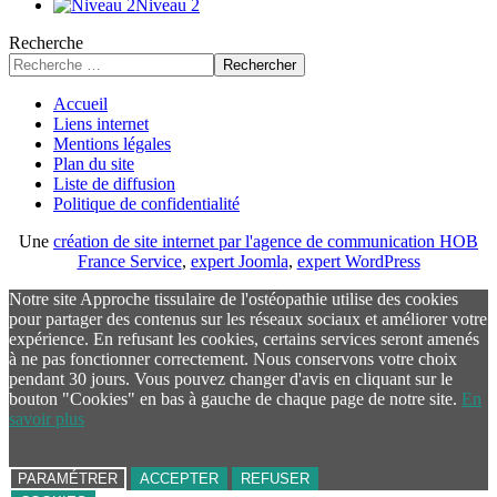
Niveau 2
Recherche
Rechercher
Accueil
Liens internet
Mentions légales
Plan du site
Liste de diffusion
Politique de confidentialité
Une
création de site internet par l'agence de communication HOB
France Service
,
expert Joomla
,
expert WordPress
Notre site Approche tissulaire de l'ostéopathie utilise des cookies
pour partager des contenus sur les réseaux sociaux et améliorer votre
expérience. En refusant les cookies, certains services seront amenés
à ne pas fonctionner correctement. Nous conservons votre choix
pendant 30 jours. Vous pouvez changer d'avis en cliquant sur le
bouton "Cookies" en bas à gauche de chaque page de notre site.
En
savoir plus
PARAMÉTRER
ACCEPTER
REFUSER