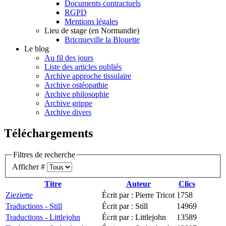
Documents contractuels
RGPD
Mentions légales
Lieu de stage (en Normandie)
Bricqueville la Blouette
Le blog
Au fil des jours
Liste des articles publiés
Archive approche tissulaire
Archive ostéopathie
Archive philosophie
Archive grippe
Archive divers
Téléchargements
Filtres de recherche
Afficher #
Titre
Auteur
Clics
Zieziette
Écrit par : Pierre Tricot
1758
Traductions - Still
Écrit par : Still
14969
Traductions - Littlejohn
Écrit par : Littlejohn
13589