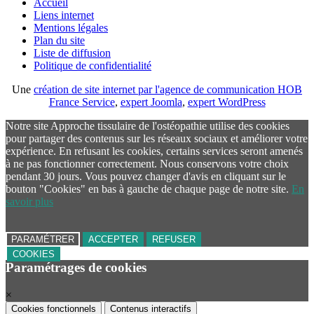
Accueil
Liens internet
Mentions légales
Plan du site
Liste de diffusion
Politique de confidentialité
Une
création de site internet par l'agence de communication HOB
France Service
,
expert Joomla
,
expert WordPress
Notre site Approche tissulaire de l'ostéopathie utilise des cookies
pour partager des contenus sur les réseaux sociaux et améliorer votre
expérience. En refusant les cookies, certains services seront amenés
à ne pas fonctionner correctement. Nous conservons votre choix
pendant 30 jours. Vous pouvez changer d'avis en cliquant sur le
bouton "Cookies" en bas à gauche de chaque page de notre site.
En
savoir plus
PARAMÉTRER
ACCEPTER
REFUSER
COOKIES
Paramétrages de cookies
×
Cookies fonctionnels
Contenus interactifs