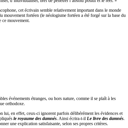
er, d’individualiser, bref de pénétrer l’absolu positif et le réel. »
ancophone, cet écrivain semble relativement important dans le monde
e du mouvement fortéen (le néologisme fortéen a été forgé sur la base du
 de ce mouvement.
bles événements étranges, ou hors nature, comme il se plaît à les
que orthodoxe.
n lui, en effet, ceux-ci ignorent parfois délibérément les évidences et
xpliqués
le royaume des damnés
. Ainsi écrira-t-il
Le livre des damnés
.
er une explication satisfaisante, selon ses propres critères.