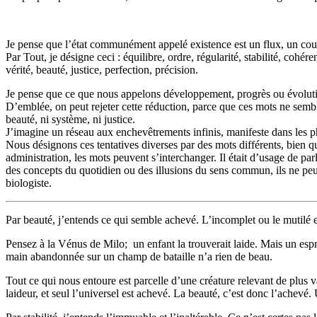
Je pense que l’état communément appelé existence est un flux, un couran
Par Tout, je désigne ceci : équilibre, ordre, régularité, stabilité, coh
vérité, beauté, justice, perfection, précision.
Je pense que ce que nous appelons développement, progrès ou évolution 
D’emblée, on peut rejeter cette réduction, parce que ces mots ne semb
beauté, ni système, ni justice.
J’imagine un réseau aux enchevêtrements infinis, manifeste dans les ph
Nous désignons ces tentatives diverses par des mots différents, bien 
administration, les mots peuvent s’interchanger. Il était d’usage de par
des concepts du quotidien ou des illusions du sens commun, ils ne peu
biologiste.
Par beauté, j’entends ce qui semble achevé. L’incomplet ou le mutilé es
Pensez à la Vénus de Milo; un enfant la trouverait laide. Mais un espr
main abandonnée sur un champ de bataille n’a rien de beau.
Tout ce qui nous entoure est parcelle d’une créature relevant de plus v
laideur, et seul l’universel est achevé. La beauté, c’est donc l’achevé. 