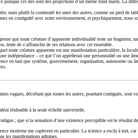
nce puisque ces îles sont des projections d’un même fond marin. La différ
ler, mais plutôt la continuité les unes des autres, comme un pied de tabl
mes en contiguïté avec notre environnement, et psychiquement, nous so
nse que toute créature d’apparente individualité reste un fragment, une
on, tente de s’affranchir de ses relations avec cet ensemble.
uel toute créature apparente est une manifestation particulière, la loca
e, une indépendance – ce que l’on appellerait une personnalité ou une âm
ifférence en tant que système, gouvernement, organisation, autonomie ou 
res.
es vagues, décrétant que toutes les autres, pourtant contiguës, sont vrai
éal réalisable à la seule échelle universelle.
tigus ; que si la sensation d’une existence perceptible est le résultat de l
ience moderne me captivent en particulier. La science a exclu à tort, car i
que les manifestations admises.