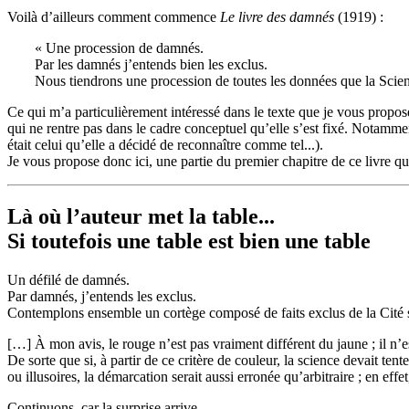
Voilà d’ailleurs comment commence
Le livre des damnés
(1919) :
« Une procession de damnés.
Par les damnés j’entends bien les exclus.
Nous tiendrons une procession de toutes les données que la Scien
Ce qui m’a particulièrement intéressé dans le texte que je vous propose
qui ne rentre pas dans le cadre conceptuel qu’elle s’est fixé. Notamme
était celui qu’elle a décidé de reconnaître comme tel...).
Je vous propose donc ici, une partie du premier chapitre de ce livre q
Là où l’auteur met la table...
Si toutefois une table est bien une table
Un défilé de damnés.
Par damnés, j’entends les exclus.
Contemplons ensemble un cortège composé de faits exclus de la Cité s
[…] À mon avis, le rouge n’est pas vraiment différent du jaune ; il n’e
De sorte que si, à partir de ce critère de couleur, la science devait te
ou illusoires, la démarcation serait aussi erronée qu’arbitraire ; en effet
Continuons, car la surprise arrive.