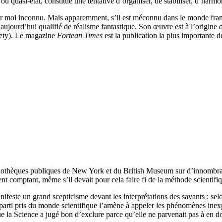
 quasi-état, constitue une tentative d’organiser, de stabiliser, d’harmonis
 pour moi inconnu. Mais apparemment, s’il est méconnu dans le monde fr
it aujourd’hui qualifié de réalisme fantastique. Son œuvre est à l’origin
iety). Le magazine
Fortean Times
est la publication la plus importante
bibliothèques publiques de New York et du British Museum sur d’innombra
nt comptant, même s’il devait pour cela faire fi de la méthode scientifi
ifeste un grand scepticisme devant les interprétations des savants : selo
e parti pris du monde scientifique l’amène à appeler les phénomènes ine
a Science a jugé bon d’exclure parce qu’elle ne parvenait pas à en donn