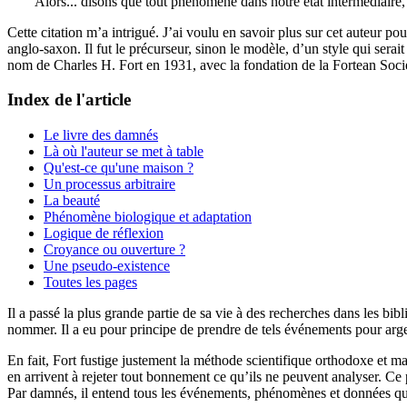
Alors... disons que tout phénomène dans notre état intermédiaire, ou
Cette citation m’a intrigué. J’ai voulu en savoir plus sur cet auteur
anglo-saxon. Il fut le précurseur, sinon le modèle, d’un style qui sera
nom de Charles H. Fort en 1931, avec la fondation de la Fortean Soc
Index de l'article
Le livre des damnés
Là où l'auteur se met à table
Qu'est-ce qu'une maison ?
Un processus arbitraire
La beauté
Phénomène biologique et adaptation
Logique de réflexion
Croyance ou ouverture ?
Une pseudo-existence
Toutes les pages
Il a passé la plus grande partie de sa vie à des recherches dans les 
nommer. Il a eu pour principe de prendre de tels événements pour arge
En fait, Fort fustige justement la méthode scientifique orthodoxe et man
en arrivent à rejeter tout bonnement ce qu’ils ne peuvent analyser. C
Par damnés, il entend tous les événements, phénomènes et données que l