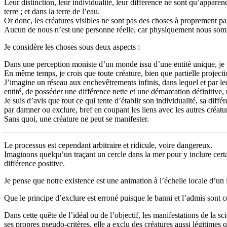
Leur distinction, leur individualité, leur différence ne sont qu’appare
terre ; et dans la terre de l’eau.
Or donc, les créatures visibles ne sont pas des choses à proprement par
Aucun de nous n’est une personne réelle, car physiquement nous som
Je considère les choses sous deux aspects :
Dans une perception moniste d’un monde issu d’une entité unique, je pe
En même temps, je crois que toute créature, bien que partielle projecti
J’imagine un réseau aux enchevêtrements infinis, dans lequel et par leq
entité, de posséder une différence nette et une démarcation définitiv
Je suis d’avis que tout ce qui tente d’établir son individualité, sa d
par damner ou exclure, bref en coupant les liens avec les autres créatu
Sans quoi, une créature ne peut se manifester.
Le processus est cependant arbitraire et ridicule, voire dangereux.
Imaginons quelqu’un traçant un cercle dans la mer pour y inclure certain
différence positive.
Je pense que notre existence est une animation à l’échelle locale d’un id
Que le principe d’exclure est erroné puisque le banni et l’admis sont con
Dans cette quête de l’idéal ou de l’objectif, les manifestations de la sc
ses propres pseudo-critères, elle a exclu des créatures aussi légitimes 