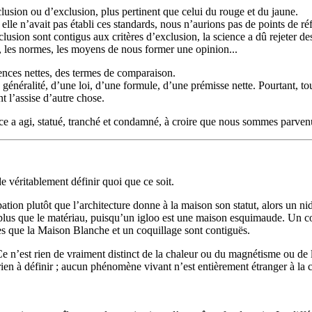
inclusion ou d’exclusion, plus pertinent que celui du rouge et du jaune.
i elle n’avait pas établi ces standards, nous n’aurions pas de points de r
’inclusion sont contigus aux critères d’exclusion, la science a dû rejeter d
s, les normes, les moyens de nous former une opinion...
érences nettes, des termes de comparaison.
une généralité, d’une loi, d’une formule, d’une prémisse nette. Pourtant, t
t l’assise d’autre chose.
cience a agi, statué, tranché et condamné, à croire que nous sommes parv
de véritablement définir quoi que ce soit.
pation plutôt que l’architecture donne à la maison son statut, alors un 
lus que le matériau, puisqu’un igloo est une maison esquimaude. Un coqu
tes que la Maison Blanche et un coquillage sont contiguës.
 Ce n’est rien de vraiment distinct de la chaleur ou du magnétisme ou de l
’y a rien à définir ; aucun phénomène vivant n’est entièrement étranger 