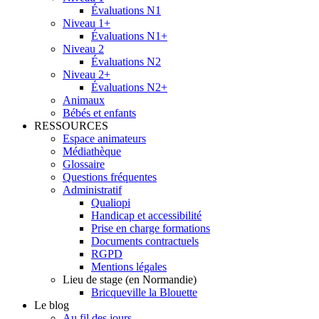
Évaluations N1
Niveau 1+
Évaluations N1+
Niveau 2
Évaluations N2
Niveau 2+
Évaluations N2+
Animaux
Bébés et enfants
RESSOURCES
Espace animateurs
Médiathèque
Glossaire
Questions fréquentes
Administratif
Qualiopi
Handicap et accessibilité
Prise en charge formations
Documents contractuels
RGPD
Mentions légales
Lieu de stage (en Normandie)
Bricqueville la Blouette
Le blog
Au fil des jours