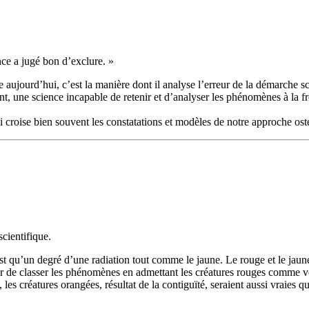
ce a jugé bon d’exclure. »
 aujourd’hui, c’est la manière dont il analyse l’erreur de la démarche s
nt, une science incapable de retenir et d’analyser les phénomènes à la fr
ui croise bien souvent les constatations et modèles de notre approche os
cientifique.
st qu’un degré d’une radiation tout comme le jaune. Le rouge et le jaune
nter de classer les phénomènes en admettant les créatures rouges comme vé
, les créatures orangées, résultat de la contiguïté, seraient aussi vraies q