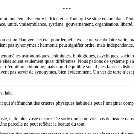
• • •
t, une tentative entre le Rien et le Tout, qui se situe encore dans l’In
érence, unité, vraisemblance, système, gouvernement, organisation, liberté
est un élan vers cet état pour lequel il existe un vocabulaire varié, mai
lent pas synonymes ; harmonie peut signifier ordre, mais indépendance, p
énomènes astronomiques, chimiques, biologiques, psychiques, sociologiqu
qu’elles soient seulement quasi différentes. Nous parlons de système pl
ler d’équilibre chimique, mais non d’équilibre social ; les fausses disti
vent pas servir de synonymes, bien évidemment. Un ver de terre n’est p
t laid.
it qui s’affranchit des critères physiques habituels peut l’imaginer com
aste, et de plus vaste encore. De sorte que je ne vois pas de beauté dans
Une parcelle ne peut refléter la beauté du tout.