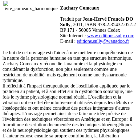
Zachary Comeaux
Traduit par
Jean-Hervé Francès DO
Sully
, 2011, ISBN 978-2-35432-052-2
BP 171 - 56005 Vannes Cedex
Site Internet :
www.editions-sully.com
E-mail :
editions.sully@wanadoo.fr
Le but de cet ouvrage est d'aider à une meilleure compréhension de
la nature de la personne humaine en tant que structure harmonique.
Zachary Comeaux y réconcilie l'anatomie et la physiologie en
considérant la dysfonction, non plus seulement comme une
restriction de mobilité, mais également comme une dysharmonie
rythmique.
Il réfléchit à l'impact thérapeutique de l'oscillation appliquée par le
praticien au patient, et à son effet sur la dysfonction somatique, une
fois le rythme physiologique normal rétabli. L'oscillation et la
vibration ont en effet été intuitivement utilisées depuis les débuts de
l'ostéopathie et ont même constitué des parties intégrantes d'autres
thérapies. L'ouvrage permet ainsi de se faire une idée précise de
l'évolution des techniques vibratoires en Amérique et en Europe : il
fournit une description documentée des techniques bioénergétiques
et de la neurophysiologie qui soutient ces rythmes physiologiques.
L'auteur expose ensuite sa propre contribution, la Libération