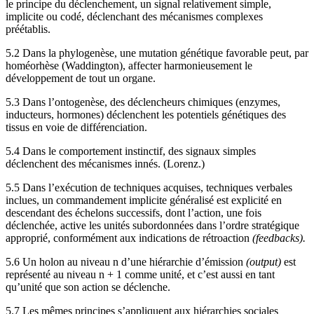
le principe du déclenchement, un signal relativement simple,
implicite ou codé, déclenchant des mécanismes complexes
préétablis.
5.2 Dans la phylogenèse, une mutation génétique favorable peut, par
homéorhèse (Waddington), affecter harmonieusement le
développement de tout un organe.
5.3 Dans l’ontogenèse, des déclencheurs chimiques (enzymes,
inducteurs, hormones) déclenchent les potentiels génétiques des
tissus en voie de différenciation.
5.4 Dans le comportement instinctif, des signaux simples
déclenchent des mécanismes innés. (Lorenz.)
5.5 Dans l’exécution de techniques acquises, techniques verbales
inclues, un commandement implicite généralisé est explicité en
descendant des échelons successifs, dont l’action, une fois
déclenchée, active les unités subordonnées dans l’ordre stratégique
approprié, conformément aux indications de rétroaction
(feedbacks).
5.6 Un holon au niveau n d’une hiérarchie d’émission
(output)
est
représenté au niveau n + 1 comme unité, et c’est aussi en tant
qu’unité que son action se déclenche.
5.7 Les mêmes principes s’appliquent aux hiérarchies sociales