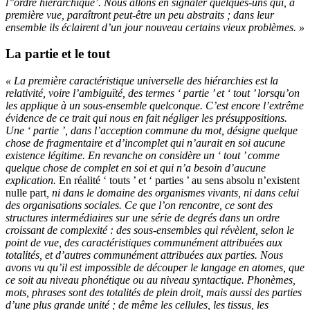
l’’ordre hiérarchique’. Nous allons en signaler quelques-uns qui, à
première vue, paraîtront peut-être un peu abstraits ; dans leur
ensemble ils éclairent d’un jour nouveau certains vieux problèmes. »
La partie et le tout
« La première caractéristique universelle des hiérarchies est la
relativité, voire l’ambiguïté, des termes ‘ partie ’ et ‘ tout ’ lorsqu’on
les applique à un sous-ensemble quelconque. C’est encore l’extrême
évidence de ce trait qui nous en fait négliger les présuppositions.
Une ‘ partie ’, dans l’acception commune du mot, désigne quelque
chose de fragmentaire et d’incomplet qui n’aurait en soi aucune
existence légitime. En revanche on considère un ‘ tout ’ comme
quelque chose de complet en soi et qui n’a besoin d’aucune
explication.
En réalité ‘ tout
s
’ et ‘ partie
s
’ au sens absolu n’existent
nulle part
, ni dans le domaine des organismes vivants, ni dans celui
des organisations sociales. Ce que l’on rencontre, ce sont des
structures intermédiaires sur une série de degrés dans un ordre
croissant de complexité : des sous-ensembles qui révèlent, selon le
point de vue, des caractéristiques communément attribuées aux
totalités, et d’autres communément attribuées aux parties. Nous
avons vu qu’il est impossible de découper le langage en atomes, que
ce soit au niveau phonétique ou au niveau syntactique. Phonèmes,
mots, phrases sont des totalités de plein droit, mais aussi des parties
d’une plus grande unité ; de même les cellules, les tissus, les