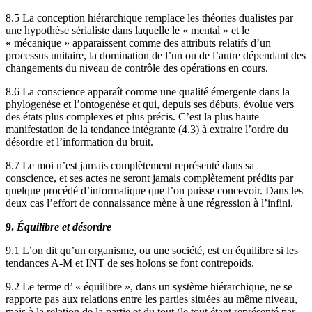
8.5 La conception hiérarchique remplace les théories dualistes par
une hypothèse sérialiste dans laquelle le « mental » et le
« mécanique » apparaissent comme des attributs relatifs d’un
processus unitaire, la domination de l’un ou de l’autre dépendant des
changements du niveau de contrôle des opérations en cours.
8.6 La conscience apparaît comme une qualité émergente dans la
phylogenèse et l’ontogenèse et qui, depuis ses débuts, évolue vers
des états plus complexes et plus précis. C’est la plus haute
manifestation de la tendance intégrante (4.3) à extraire l’ordre du
désordre et l’information du bruit.
8.7 Le moi n’est jamais complètement représenté dans sa
conscience, et ses actes ne seront jamais complètement prédits par
quelque procédé d’informatique que l’on puisse concevoir. Dans les
deux cas l’effort de connaissance mène à une régression à l’infini.
9.
Équilibre et désordre
9.1 L’on dit qu’un organisme, ou une société, est en équilibre si les
tendances A-M et INT de ses holons se font contrepoids.
9.2 Le terme d’ « équilibre », dans un système hiérarchique, ne se
rapporte pas aux relations entre les parties situées au même niveau,
mais à la relation de la partie et du tout (le tout étant représenté par