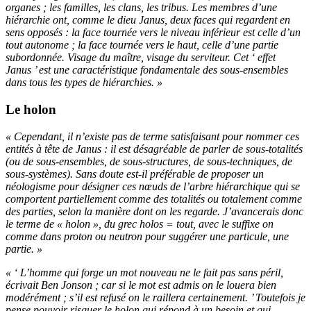
organes ; les familles, les clans, les tribus. Les membres d’une
hiérarchie ont, comme le dieu Janus, deux faces qui regardent en
sens opposés : la face tournée vers le niveau inférieur est celle d’un
tout autonome ; la face tournée vers le haut, celle d’une partie
subordonnée. Visage du maître, visage du serviteur. Cet ‘ effet
Janus ’ est une caractéristique fondamentale des sous-ensembles
dans tous les types de hiérarchies. »
Le holon
« Cependant, il n’existe pas de terme satisfaisant pour nommer ces
entités à tête de Janus : il est désagréable de parler de sous-totalités
(ou de sous-ensembles, de sous-structures, de sous-techniques, de
sous-systèmes). Sans doute est-il préférable de proposer un
néologisme pour désigner ces nœuds de l’arbre hiérarchique qui se
comportent partiellement comme des totalités ou totalement comme
des parties, selon la manière dont on les regarde. J’avancerais donc
le terme de « holon », du grec holos = tout, avec le suffixe on
comme dans proton ou neutron pour suggérer une particule, une
partie. »
« ‘ L’homme qui forge un mot nouveau ne le fait pas sans péril,
écrivait Ben Jonson ; car si le mot est admis on le louera bien
modérément ; s’il est refusé on le raillera certainement. ’ Toutefois je
pense pouvoir risquer le holon qui répond à un besoin et qui