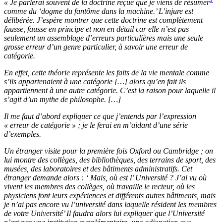
« Je parlerai souvent de la doctrine reçue que je viens de résumer
comme du ‘dogme du fantôme dans la machine.’ L’injure est
délibérée. J’espère montrer que cette doctrine est complètement
fausse, fausse en principe et non en détail car elle n’est pas
seulement un assemblage d’erreurs particulières mais une seule
grosse erreur d’un genre particulier, à savoir une erreur de
catégorie.
En effet, cette théorie représente les faits de la vie mentale comme
s’ils appartenaient à une catégorie [
…
]
alors qu’en fait ils
appartiennent à une autre catégorie. C’est la raison pour laquelle il
s’agit d’un mythe de philosophe. [
…
]
Il me faut d’abord expliquer ce que j’entends par l’expression
« erreur de catégorie » ; je le ferai en m’aidant d’une série
d’exemples.
Un étranger visite pour la première fois Oxford ou Cambridge ; on
lui montre des collèges, des bibliothèques, des terrains de sport, des
musées, des laboratoires et des bâtiments administratifs. Cet
étranger demande alors : ‘ Mais, où est l’ Université ? J’ai vu où
vivent les membres des collèges, où travaille le recteur, où les
physiciens font leurs expériences et différents autres bâtiments, mais
je n’ai pas encore vu l’université dans laquelle résident les membres
de votre Université’ Il faudra alors lui expliquer que l’Université