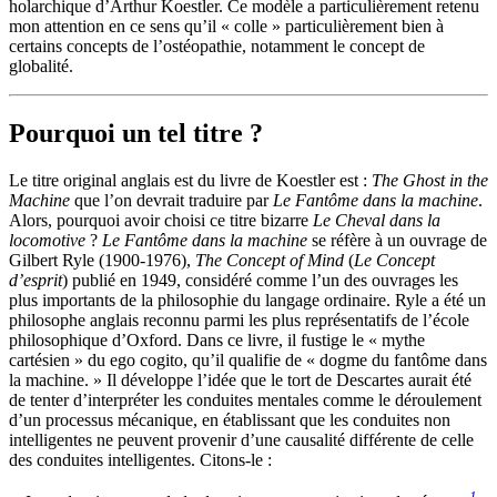
holarchique d’Arthur Koestler. Ce modèle a particulièrement retenu
mon attention en ce sens qu’il « colle » particulièrement bien à
certains concepts de l’ostéopathie, notamment le concept de
globalité.
Pourquoi un tel titre ?
Le titre original anglais est du livre de Koestler est :
The Ghost in the
Machine
que l’on devrait traduire par
Le Fantôme dans la machine
.
Alors, p
ourquoi avoir choisi ce titre bizarre
Le Cheval dans la
locomotive
?
Le Fantôme dans la machine
se réfère
à un ouvrage de
Gilbert Ryle (1900-1976),
The Concept of Mind
(
Le Concept
d’esprit
) publié en 1949, considéré comme l’un des ouvrage
s
les
plus importants de la philosophie du langage ordinaire.
Ryle a été
un
philosophe anglais reconnu parmi les plus représentatifs de l’école
philosophique d’Oxford. Dans ce
livre
,
il
fustige le « mythe
cartésien » du ego cogito, qu’il qualifie de « dogme du fantôme dans
la machine. » Il développe l’idée que le tort de Descartes aurait été
de tenter d’interpréter les conduites mentales comme le déroulement
d’un processus mécanique, en établissant que les conduites non
intelligentes ne peuvent provenir d’une causalité différente de celle
des conduites intelligentes.
Citons-le :
1