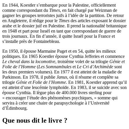
En 1944, Koestler s’embarque pour la Palestine, officiellement
comme correspondant du
Times
, en fait chargé par Weizman de
gagner les groupes terroristes juifs à l’idée de la partition. De retour
en Angleterre, il rédige pour le
Times
des articles exposant le dossier
arabe et le dossier juif en Palestine. Il prend la nationalité britannique
en 1948 et part pour Israël en tant que correspondant de guerre de
trois journaux. En fin d’année, il quitte Israël pour la France et
s’installe près de Fontainebleau.
En 1950, il épouse Marmaine Paget et en 54, quitte les milieux
politiques. En 1965 Koestler épouse Cynthia Jefferies et commence
Le cheval dans la locomotive
, troisième volet de sa trilogie
Génie et
Folie de l’Homme
(
Les Somnambules
et
Le Cri d’Archimède
sont
les deux premiers volumes)
. En 1977 il est atteint de la maladie de
Parkinson. En 1978, il publie
Janus
, où il résume et complète sa
trilogie
Génie et Folie de l’Homme
. En 1981, Koestler apprend qu’il
est atteint d’une leucémie lymphoïde. En 1983, il se suicide avec son
épouse Cynthia. Il lègue plus de 400.000 livres sterling pour
« encourager l’étude des phénomènes psychiques, » somme qui
servira à créer une chaire de parapsychologie à l’Université
d’Édimbourg.
Que nous dit le livre ?