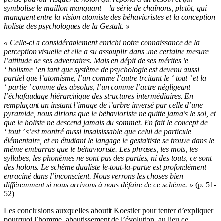
symbolise le maillon manquant – la série de chaînons, plutôt, qui
manquent entre la vision atomiste des béhavioristes et la conception
holiste des psychologues de la Gestalt. »
« Celle-ci a considérablement enrichi notre connaissance de la
perception visuelle et elle a su assouplir dans une certaine mesure
l’attitude de ses adversaires. Mais en dépit de ses mérites le
‘ holisme ’ en tant que système de psychologie est devenu aussi
partiel que l’atomisme, l’un comme l’autre traitant le ‘ tout ’ et la
‘ partie ’ comme des absolus, l’un comme l’autre négligeant
l’échafaudage hiérarchique des structures intermédiaires. En
remplaçant un instant l’image de l’arbre inversé par celle d’une
pyramide, nous dirions que le béhavioriste ne quitte jamais le sol, et
que le holiste ne descend jamais du sommet. En fait le concept de
‘ tout ’ s’est montré aussi insaisissable que celui de particule
élémentaire, et
en étudiant le langage le gestaltiste se trouve dans le
même embarras que le béhavioriste. Les phrases, les mots, les
syllabes, les phonèmes ne sont pas des parties, ni des touts, ce sont
des holons. Le schème dualiste le-tout-la-partie est profondément
enraciné dans l’inconscient. Nous verrons les choses bien
différemment si nous arrivons à nous défaire de ce schème. »
(p. 51-
52)
L
es conclusions auxquelles aboutit Koestler pour tenter d’expliquer
pourquoi l’homme, aboutissement de l’évolution, au lieu de