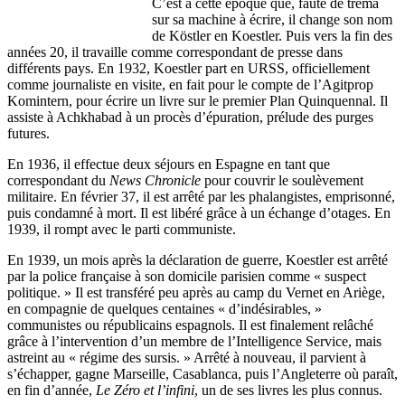
C’est à cette époque que, faute de tréma
sur sa machine à écrire, il change son nom
de Köstler en Koestler. Puis vers la fin des
années 20, il travaille comme correspondant de presse dans
différents pays. En 1932, Koestler part en URSS, officiellement
comme journaliste en visite, en fait pour le compte de l’Agitprop
Komintern, pour écrire un livre sur le premier Plan Quinquennal. Il
assiste à Achkhabad à un procès d’épuration, prélude des purges
futures.
En 1936, il effectue deux séjours en Espagne en tant que
correspondant du
News Chronicle
pour couvrir le soulèvement
militaire. En février 37, il est arrêté par les phalangistes, emprisonné,
puis condamné à mort. Il est libéré grâce à un échange d’otages. En
1939, il rompt avec le parti communiste.
En 1939, un mois après la déclaration de guerre, Koestler est arrêté
par la police française à son domicile parisien comme « suspect
politique. » Il est transféré peu après au camp du Vernet en Ariège,
en compagnie de quelques centaines « d’indésirables, »
communistes ou républicains espagnols. Il est finalement relâché
grâce à l’intervention d’un membre de l’Intelligence Service, mais
astreint au « régime des sursis. » Arrêté à nouveau, il parvient à
s’échapper, gagne Marseille, Casablanca, puis l’Angleterre où paraît,
en fin d’année,
Le
Z
éro et l’infini
, un de ses livres les plus connus.