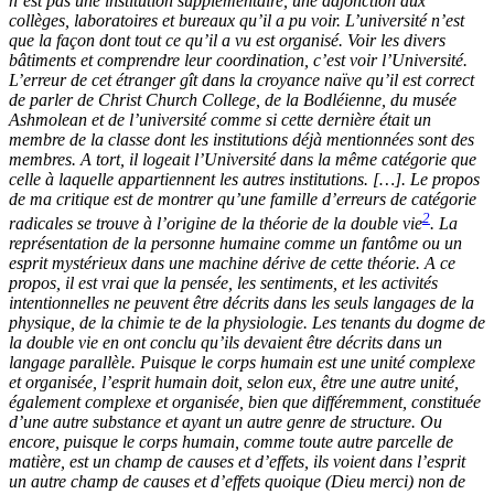
n’est pas une institution supplémentaire, une adjonction aux
collèges, laboratoires et bureaux qu’il a pu voir. L’université n’est
que la façon dont tout ce qu’il a vu est organisé. Voir les divers
bâtiments et comprendre leur coordination, c’est voir l’Université.
L’erreur de cet étranger gît dans la croyance naïve qu’il est correct
de parler de Christ Church College, de la Bodléienne, du musée
Ashmolean
et
de l’université comme si cette dernière était un
membre de la classe dont les institutions déjà mentionnées sont des
membres. A tort, il logeait l’Université dans la même catégorie que
celle à laquelle appartiennent les autres institutions.
[
…
]
.
Le propos
de ma critique est de montrer qu’une famille d’erreurs de catégorie
2
radicales se trouve à l’origine de la théorie de la double vie
. La
représentation de la personne humaine comme un fantôme ou un
esprit mystérieux dans une machine dérive de cette théorie. A ce
propos, il est vrai que la pensée, les sentiments, et les activités
intentionnelles ne peuvent être décrits dans les seuls langages de la
physique, de la chimie te de la physiologie. Les tenants du dogme de
la double vie en ont conclu qu’ils devaient être décrits dans un
langage parallèle. Puisque le corps humain est une unité complexe
et organisé
e
, l’esprit humain doit, selon eux, être une autre unité,
également complexe et organisée, bien que différemment, constituée
d’une autre substance et ayant un autre genre de structure. Ou
encore, puisque le corps humain, comme toute autre parcelle de
matière, est un champ de causes et d’effets, ils voient dans l’esprit
un autre champ de causes et d’effets quoique (Dieu merci) non de