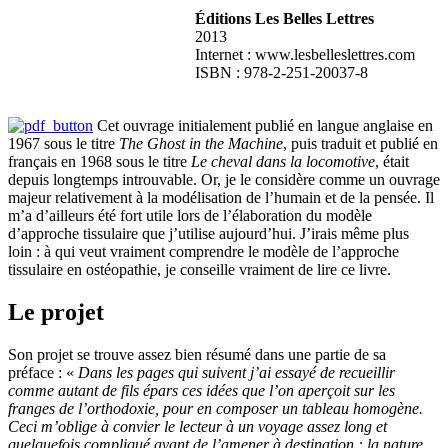
Éditions Les Belles Lettres
2013
Internet : www.lesbelleslettres.com
ISBN : 978-2-251-20037-8
Cet ouvrage initialement publié en
langue anglaise
en
1967
sous le titre
The Ghost in the Machine
, puis traduit et publié en
français en 1968
sous le titre
Le cheval dans la locomotive
,
était
depuis longtemps introuvable. Or, je le considère comme un ouvrage
majeur relativement à la modélisation de l’humain et de la pensée. Il
m’a d’ailleurs été fort utile lors de l’élaboration du modèle
d’approche tissulaire que j’utilise aujourd’hui.
J’irais même plus
loin : à qui veut vraiment comprendre le modèle de l’approche
tissulaire en ostéopathie, je conseille vraiment de lire ce livre.
Le projet
Son projet se trouve assez bien résumé dans une partie de sa
préface : «
Dans les pages qui suivent j’ai essayé de recueillir
comme autant de fils épars ces idées que l’on aperçoit sur les
franges de l’orthodoxie, pour en composer un tableau homogène.
Ceci m’oblige à convier le lecteur à un voyage assez long et
quelquefois compliqué avant de l’amener à destination : la nature