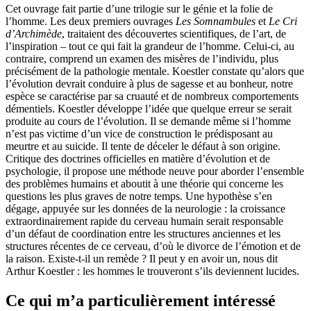
Cet ouvrage fait partie d’une trilogie sur le génie et la folie de
l’homme. Les deux premiers ouvrages
Les Somnambules
et
Le Cri
d’Archimède
, traitaient des découvertes scientifiques, de l’art, de
l’inspiration – tout ce qui fait la grandeur de l’homme. Celui-ci, au
contraire, comprend un examen des misères de l’individu, plus
précisément de la pathologie mentale. Koestler constate qu’alors que
l’évolution devrait conduire à plus de sagesse et au bonheur, notre
espèce se caractérise par sa cruauté et de nombreux comportements
démentiels. Koestler développe l’idée que quelque erreur se serait
produite au cours de l’évolution. Il se demande même si l’homme
n’est pas victime d’un vice de construction le prédisposant au
meurtre et au suicide. Il tente de déceler le défaut à son origine.
Critique des doctrines officielles en matière d’évolution et de
psychologie, il propose une méthode neuve pour aborder l’ensemble
des problèmes humains et aboutit à une théorie qui concerne les
questions les plus graves de notre temps. Une hypothèse s’en
dégage, appuyée sur les données de la neurologie : la croissance
extraordinairement rapide du cerveau humain serait responsable
d’un défaut de coordination entre les structures anciennes et les
structures récentes de ce cerveau, d’où le divorce de l’émotion et de
la raison. Existe-t-il un remède ? Il peut y en avoir un, nous dit
Arthur Koestler : les hommes le trouveront s’ils deviennent lucides.
Ce qui m’a particulièrement intéressé