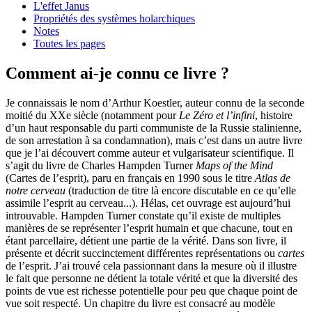
L'effet Janus
Propriétés des systèmes holarchiques
Notes
Toutes les pages
Comment ai-je connu ce livre ?
Je connaissais le nom d’Arthur Koestler, auteur connu de la seconde
moitié du XXe siècle (notamment pour
Le Zéro et l’infini
,
histoire
d’un haut responsable du parti communiste de la Russie stalinienne,
de son arrestation à sa condamnation), mais c’est dans un autre livre
que j
e l
’ai découvert
comme
auteur
et vulgarisateur
scientifique.
Il
s’agit du
livre de Charles Hampden Turner
Maps of the Mind
(Cartes de l’esprit), paru en français en 1990 sous le titre
Atlas de
notre cerveau
(traduction de titre là encore discutable
en ce qu’elle
assimile l’esprit au cerveau
...).
Hélas, cet ouvrage est aujourd’hui
introuvable.
Hampden Turner constate qu’il existe de multiples
manières de se représenter l’esprit humain et que chacune, tout en
étant parcellaire, détient une partie de la vérité.
Dans son livre, i
l
présente et décrit succinctement différentes représentations
ou
cartes
de l’esprit
. J’ai trouvé
cela
passionnant dans la mesure où il illustre
le fait que personne ne détient la
totale
vérité et que la diversité des
points de vue est richesse potentielle pour peu que chaque point de
vue soit respecté. Un chapitre d
u livre
est consacré au modèle