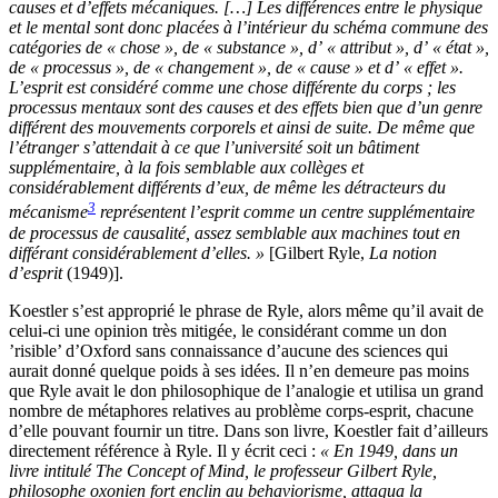
causes et d’effets mécaniques.
[
…
]
Les différences entre le physique
et le mental sont donc placées à l’intérieur du schéma commune des
catégories de « chose », de « substance », d’ « attribut », d’ « état »,
de « processus », de « changement », de « cause » et d’ « effet ».
L’esprit est considéré comme une chose différente du corps ; les
processus mentaux sont des causes et des effets bien que d’un genre
différent des mouvements corporels et ainsi de suite. De même que
l’étranger s’attendait à ce que l’université soit un bâtiment
supplémentaire, à la fois semblable aux collèges et
considérablement différents d’eux, de même les détracteurs du
3
mécanisme
représentent l’esprit comme un centre supplémentaire
de processus de causalité, assez semblable aux machines tout en
différant considérablement d’elles. »
[
Gilbert Ryle,
La notion
d’esprit
(1949)
]
.
Koestler s’est approprié le phrase de Ryle, alors même qu’il avait de
celui-ci une opinion très mitigée,
le considérant
comme un don
’
risible
’ d’Oxford sans connaissance d’aucune des sciences qui
aurait donné quelque poids à ses idées. Il n’en demeure pas moins
que Ryle avait le don philosophique de l’analogie et utilisa un grand
nombre de métaphores relatives au problème corps-esprit, chacune
d’elle pouvant fournir un titre.
Dans son livre, Koestler fait
d’ailleurs
directement
référence à Ryle
. Il y
écrit
ceci :
« En 1949, dans un
livre intitulé The Concept of Mind, le professeur Gilbert Ryle,
philosophe oxonien fort enclin au behaviorisme, attaqua la