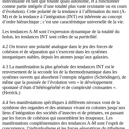
individualité en tant que totalité quasi autonome, et à fonctionner
comme partie intégrée d’une totalité plus vaste (existante ou en cours
d’évolution). Cette polarité de la tendance à l’affirmation du moi (A-
M) et de la tendance à l’intégration (INT) est inhérente au concept
d’ordre hiérarchique ; c’est une caractéristique universelle de la vie.
Les tendances A-M sont l’expression dynamique de la totalité du
holon, les tendances INT sont celles de sa
partiellité
.
4.2 On trouve une polarité analogue dans le jeu des forces de
cohésion et de séparation qui s’exercent dans les systèmes
inorganiques stables, depuis les atomes jusqu’aux galaxies.
4.3 La manifestation la plus générale des tendances INT est le
renversement de la seconde loi de la thermodynamique dans les
systèmes ouverts qui absorbent l’entropie négative (Schrödinger), de
même que la poussée de l’évolution vers « le développement
spontané d’états d’hétérogénéité et de complexité croissantes ».
(Herrick.)
4.4 Ses manifestations spécifiques à différents niveaux vont de la
symbiose des organites et des animaux vivant en colonies jusqu’aux
liens d’intégration des sociétés d’insectes et de primates, en passant
par les forces de cohésion qui rassemblent les troupeaux. Les
manifestations complémentaires des tendances A-M sont l’esprit de
concurrence, l’individualisme et les forces séparatrices du tribalisme,