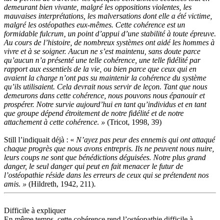
demeurant bien vivante, malgré les oppositions violentes, les
mauvaises interprétations, les malversations dont elle a été victime,
malgré les ostéopathes eux-mêmes. Cette cohérence est un
formidable fulcrum, un point d’appui d’une stabilité à toute épreuve.
Au cours de l’histoire, de nombreux systèmes ont aidé les hommes à
vivre et à se soigner. Aucun ne s’est maintenu, sans doute parce
qu’aucun n’a présenté une telle cohérence, une telle fidélité par
rapport aux essentiels de la vie, ou bien parce que ceux qui en
avaient la charge n’ont pas su maintenir la cohérence du système
qu’ils utilisaient. Cela devrait nous servir de leçon. Tant que nous
demeurons dans cette cohérence, nous pouvons nous épanouir et
prospérer. Notre survie aujourd’hui en tant qu’individus et en tant
que groupe dépend étroitement de notre fidélité et de notre
attachement à cette cohérence. »
(Tricot, 1998, 39)
Still l’indiquait déjà :
«
N’ayez pas peur des ennemis qui ont attaqué
chaque progrès que nous avons entrepris. Ils ne peuvent nous nuire,
leurs coups ne sont que bénédictions déguisées. Notre plus grand
danger, le seul danger qui peut en fait menacer le futur de
l’ostéopathie réside dans les erreurs de ceux qui se prétendent nos
amis. »
(Hildreth, 1942, 211).
Difficile à expliquer
En même temps, cette cohérence rend l’ostéopathie difficile à