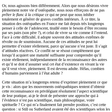
Or, nous agissons bien différemment. Alors que nous désirons vivre
pleinement notre vie d’ostéopathe, nous nous efforçons de ne pas
prêter le flanc à la critique
ce qui ne peut que nous inhiber
totalement et générer de graves conflits intérieurs. À ce titre, la
situation des ostéopathes en France me fait depuis très longtemps
penser à celle de l’adolescent, tiraillé entre le besoin d’être reconnu
par ses pairs (son père ?), et celui de vivre sa vie comme il l’entend.
Face à cette difficulté, il adopte souvent des attitudes extrêmes de
révolte ou de soumission. Aucune de ces attitudes ne peut lui
permettre d’exister réellement, parce qu’aucune n’est juste. Il s’agit
d’attitudes réactives. Ce conflit ne se résout complètement que
lorsqu’il acquiert une maturité suffisante pour comprendre qu’il
existe réellement, indépendamment de la reconnaissance des autres
et qu’il se doit d’assumer seul cet état d’existence en vivant la vie
qu’il veut vivre, pleinement. Il est devenu adulte. Hélas, combien
d’humains parviennent à l’état adulte ?
Cette situation m’a longtemps retenu d’exprimer pleinement ce que
je vis : alors que les mouvements ostéopathiques tentent d’obtenir
cette reconnaissance en privilégiant résolument l’aspect scientifique
de leur pratique, ai-je le droit de présenter une approche qui à
l’évidence n’est pas scientifique, mais philosophique, voire
spirituelle ? Ce qui m’a finalement fait prendre position, c’est cette
question : si Still ou Sutherland avaient été des scientifiques selon les