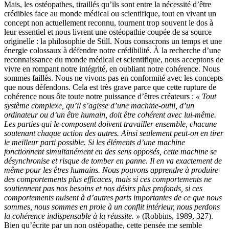
Mais, les ostéopathes, tiraillés qu’ils sont entre la nécessité d’être
crédibles face au monde médical ou scientifique, tout en vivant un
concept non actuellement reconnu, tournent trop souvent le dos à
leur essentiel et nous livrent une ostéopathie coupée de sa source
originelle : la philosophie de Still. Nous consacrons un temps et une
énergie colossaux à défendre notre crédibilité. À la recherche d’une
reconnaissance du monde médical et scientifique, nous acceptons de
vivre en rompant notre intégrité, en oubliant notre cohérence. Nous
sommes faillés. Nous ne vivons pas en conformité avec les concepts
que nous défendons. Cela est très grave parce que cette rupture de
cohérence nous ôte toute notre puissance d’êtres créateurs :
« Tout
système complexe, qu’il s’agisse d’une machine-outil, d’un
ordinateur ou d’un être humain, doit être cohérent avec lui-même.
Les parties qui le composent doivent travailler ensemble, chacune
soutenant chaque action des autres. Ainsi seulement peut-on en tirer
le meilleur parti possible. Si les éléments d’une machine
fonctionnent simultanément en des sens opposés, cette machine se
désynchronise et risque de tomber en panne. Il en va exactement de
même pour les êtres humains. Nous pouvons apprendre à produire
des comportements plus efficaces, mais si ces comportements ne
soutiennent pas nos besoins et nos désirs plus profonds, si ces
comportements nuisent à d’autres parts importantes de ce que nous
sommes, nous sommes en proie à un conflit intérieur, nous perdons
la cohérence indispensable à la réussite. »
(Robbins, 1989, 327).
Bien qu’écrite par un non ostéopathe, cette pensée me semble