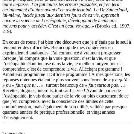
autre impasse. J’ai fait toutes les erreurs possibles, et j’en ferai
certainement d’autres avant d’en avoir terminé. Le Dr Sutherland,
lui-même, lucide jusqu’aux derniers jours de sa vie, apprenait
encore la science de l’ostéopathie, développant de meilleures
moyens pour y accéder. C’est un beau voyage. »
(Brooks ed., 1997,
219).
En cours de route, j’ai bien vite découvert que je n’étais pas le seul à
rencontrer des difficultés. Beaucoup de mes congénères en
exprimaient d’analogues. J’ai commencé à vraiment progresser
lorsque j’ai compris que la vraie question, c’est la vie, et que
l’ostéopathie étant incluse dans la vie, le meilleur moyen pour la
comprendre, c’est de comprendre la vie. Alléchant programme !
Ambitieux programme ! Difficile programme ! À mes questions, les
réponses obtenues étaient le plus souvent sous forme de
« y a qu’à…
»
ou
« faut que tu… »
, surtout beaucoup de
« faut surtout pas… »
Recettes, dogmes, interdits, tout sauf la vie ! Avant de parler de
l’ostéopathie, je vais donc parler de la vie ou plus exactement de ce
que j’en comprends, avec la conscience des limites de cette
compréhension, mais également de son utilité, validée par presque
quarante années de pratique professionnelle, et vingt années
d’enseignement.
Transmettre