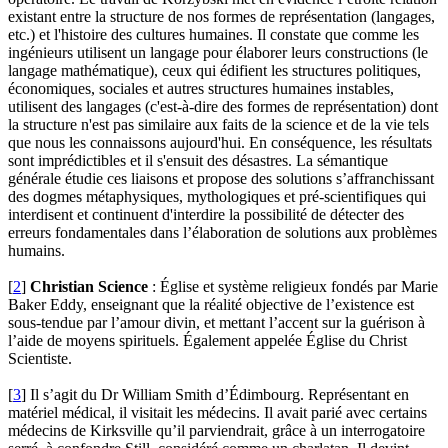
existant entre la structure de nos formes de représentation (langages,
etc.) et l'histoire des cultures humaines. Il constate que comme les
ingénieurs utilisent un langage pour élaborer leurs constructions (le
langage mathématique), ceux qui édifient les structures politiques,
économiques, sociales et autres structures humaines instables,
utilisent des langages (c'est-à-dire des formes de représentation) dont
la structure n'est pas similaire aux faits de la science et de la vie tels
que nous les connaissons aujourd'hui. En conséquence, les résultats
sont imprédictibles et il s'ensuit des désastres. La sémantique
générale étudie ces liaisons et propose des solutions s’affranchissant
des dogmes métaphysiques, mythologiques et pré-scientifiques qui
interdisent et continuent d'interdire la possibilité de détecter des
erreurs fondamentales dans l’élaboration de solutions aux problèmes
humains.
[
2
]
Christian Science
: Église et système religieux fondés par Marie
Baker Eddy, enseignant que la réalité objective de l’existence est
sous-tendue par l’amour divin, et mettant l’accent sur la guérison à
l’aide de moyens spirituels. Également appelée Église du Christ
Scientiste.
[
3
]
Il s’agit du Dr William Smith d’Édimbourg. Représentant en
matériel médical, il visitait les médecins. Il avait parié avec certains
médecins de Kirksville qu’il parviendrait, grâce à un interrogatoire