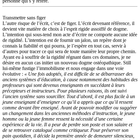
personne qui s’y réfère.
Transmettre sans figer
L’autre risque de l’écrit, c’est de figer. L’écrit devenant référence, il
devient vite matière de choix à l’esprit rigide assoiffé de dogme.
L’intention qui sous-tend mon acte d’écrire ne comporte aucune idée
de rigidité. L’intention est de fournir un jalon, un repère dont je
connais la fiabilité et qui pourra, je l’espère en tout cas, servir à
d’autres pour tracer ce qui sera de toute manière leur propre chemin.
Ayant eu à souffrir de la rigidité régnant dans ces domaines, je ne
désire en aucun cas initier un nouveau dogme ostéopathique. Still
lui-même fustige l’immobilisme et nous engage dans une voie
évolutive :
« Une fois adoptés, il est difficile de se débarrasser des
anciens systèmes d’éducation, à cause notamment des habitudes des
professeurs qui sont devenus enseignants en succédant à leurs
précepteurs et instructeurs. Pour plusieurs raisons, ils ont suivi
l’ancien système sans sourciller. Tout d’abord, il est plus facile à un
jeune enseignant d’enseigner ce qu’il a appris que ce qu’il ressent
comme devant être enseigné. Avant de pouvoir modifier ou suggérer
un changement dans les anciennes méthodes d’instruction, le jeune
homme ou la jeune femme ressent la nécessité d’une certaine
expérience de la vie. Il a peur de perdre son poste et son salaire et
de se retrouver catalogué comme critiqueur. Pour préserver son
pain quotidien, il décide la première année de demeurer silencieux,