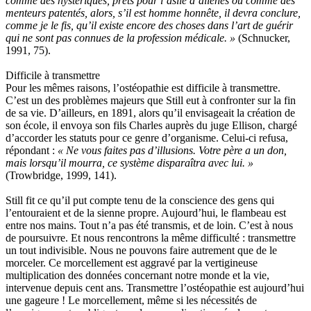
comme des hystériques, prêts pour l’asile d’aliénés ou comme des
menteurs patentés, alors, s’il est homme honnête, il devra conclure,
comme je le fis, qu’il existe encore des choses dans l’art de guérir
qui ne sont pas connues de la profession médicale. »
(Schnucker,
1991, 75).
Difficile à transmettre
Pour les mêmes raisons, l’ostéopathie est difficile à transmettre.
C’est un des problèmes majeurs que Still eut à confronter sur la fin
de sa vie. D’ailleurs, en 1891, alors qu’il envisageait la création de
son école, il envoya son fils Charles auprès du juge Ellison, chargé
d’accorder les statuts pour ce genre d’organisme. Celui-ci refusa,
répondant :
« Ne vous faites pas d’illusions. Votre père a un don,
mais lorsqu’il mourra, ce système disparaîtra avec lui. »
(Trowbridge, 1999, 141).
Still fit ce qu’il put compte tenu de la conscience des gens qui
l’entouraient et de la sienne propre. Aujourd’hui, le flambeau est
entre nos mains. Tout n’a pas été transmis, et de loin. C’est à nous
de poursuivre. Et nous rencontrons la même difficulté : transmettre
un tout indivisible. Nous ne pouvons faire autrement que de le
morceler. Ce morcellement est aggravé par la vertigineuse
multiplication des données concernant notre monde et la vie,
intervenue depuis cent ans. Transmettre l’ostéopathie est aujourd’hui
une gageure ! Le morcellement, même si les nécessités de