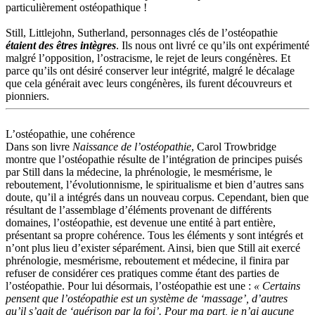
particulièrement ostéopathique !
Still, Littlejohn, Sutherland, personnages clés de l’ostéopathie
étaient des êtres intègres
. Ils nous ont livré ce qu’ils ont expérimenté
malgré l’opposition, l’ostracisme, le rejet de leurs congénères. Et
parce qu’ils ont désiré conserver leur intégrité, malgré le décalage
que cela générait avec leurs congénères, ils furent découvreurs et
pionniers.
L’ostéopathie, une cohérence
Dans son livre
Naissance de l’ostéopathie
, Carol Trowbridge
montre que l’ostéopathie résulte de l’intégration de principes puisés
par Still dans la médecine, la phrénologie, le mesmérisme, le
reboutement, l’évolutionnisme, le spiritualisme et bien d’autres sans
doute, qu’il a intégrés dans un nouveau corpus. Cependant, bien que
résultant de l’assemblage d’éléments provenant de différents
domaines, l’ostéopathie, est devenue une entité à part entière,
présentant sa propre cohérence. Tous les éléments y sont intégrés et
n’ont plus lieu d’exister séparément. Ainsi, bien que Still ait exercé
phrénologie, mesmérisme, reboutement et médecine, il finira par
refuser de considérer ces pratiques comme étant des parties de
l’ostéopathie. Pour lui désormais, l’ostéopathie est une :
« Certains
pensent que l’ostéopathie est un système de ‘massage’, d’autres
qu’il s’agit de ‘guérison par la foi’. Pour ma part, je n’ai aucune