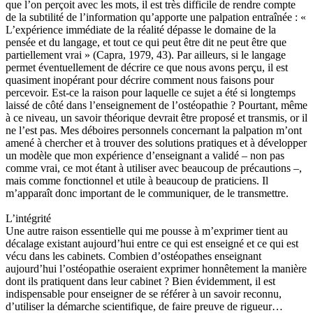
que l’on perçoit avec les mots, il est très difficile de rendre compte
de la subtilité de l’information qu’apporte une palpation entraînée : «
L’expérience immédiate de la réalité dépasse le domaine de la
pensée et du langage, et tout ce qui peut être dit ne peut être que
partiellement vrai » (Capra, 1979, 43). Par ailleurs, si le langage
permet éventuellement de décrire ce que nous avons perçu, il est
quasiment inopérant pour décrire comment nous faisons pour
percevoir. Est-ce la raison pour laquelle ce sujet a été si longtemps
laissé de côté dans l’enseignement de l’ostéopathie ? Pourtant, même
à ce niveau, un savoir théorique devrait être proposé et transmis, or il
ne l’est pas. Mes déboires personnels concernant la palpation m’ont
amené à chercher et à trouver des solutions pratiques et à développer
un modèle que mon expérience d’enseignant a validé – non pas
comme vrai, ce mot étant à utiliser avec beaucoup de précautions –,
mais comme fonctionnel et utile à beaucoup de praticiens. Il
m’apparaît donc important de le communiquer, de le transmettre.
L’intégrité
Une autre raison essentielle qui me pousse à m’exprimer tient au
décalage existant aujourd’hui entre ce qui est enseigné et ce qui est
vécu dans les cabinets. Combien d’ostéopathes enseignant
aujourd’hui l’ostéopathie oseraient exprimer honnêtement la manière
dont ils pratiquent dans leur cabinet ? Bien évidemment, il est
indispensable pour enseigner de se référer à un savoir reconnu,
d’utiliser la démarche scientifique, de faire preuve de rigueur…