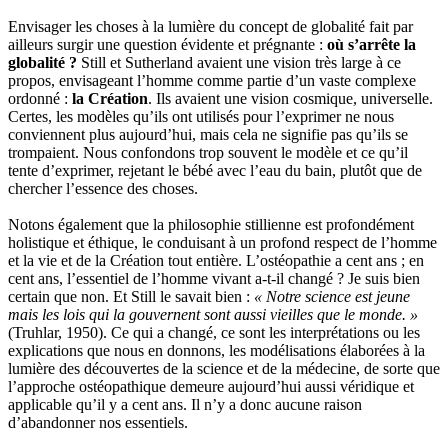
Envisager les choses à la lumière du concept de globalité fait par
ailleurs surgir une question évidente et prégnante :
où s’arrête la
globalité ?
Still et Sutherland avaient une vision très large à ce
propos, envisageant l’homme comme partie d’un vaste complexe
ordonné :
la Création
. Ils avaient une vision cosmique, universelle.
Certes, les modèles qu’ils ont utilisés pour l’exprimer ne nous
conviennent plus aujourd’hui, mais cela ne signifie pas qu’ils se
trompaient. Nous confondons trop souvent le modèle et ce qu’il
tente d’exprimer, rejetant le bébé avec l’eau du bain, plutôt que de
chercher l’essence des choses.
Notons également que la philosophie stillienne est profondément
holistique et éthique, le conduisant à un profond respect de l’homme
et la vie et de la Création tout entière. L’ostéopathie a cent ans ; en
cent ans, l’essentiel de l’homme vivant a-t-il changé ? Je suis bien
certain que non. Et Still le savait bien :
« Notre science est jeune
mais les lois qui la gouvernent sont aussi vieilles que le monde. »
(Truhlar, 1950). Ce qui a changé, ce sont les interprétations ou les
explications que nous en donnons, les modélisations élaborées à la
lumière des découvertes de la science et de la médecine, de sorte que
l’approche ostéopathique demeure aujourd’hui aussi véridique et
applicable qu’il y a cent ans. Il n’y a donc aucune raison
d’abandonner nos essentiels.