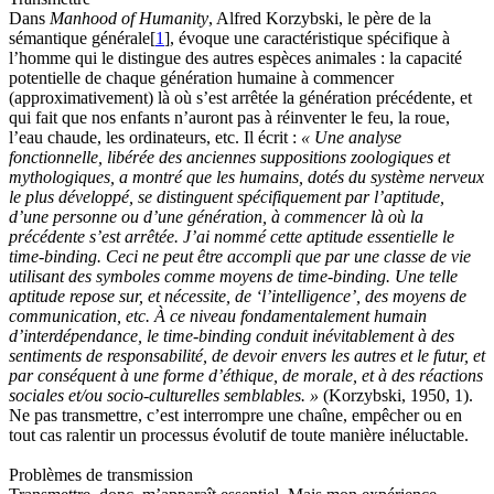
Dans
Manhood of Humanity
, Alfred Korzybski, le père de la
sémantique générale
[
1
], évoque une caractéristique spécifique à
l’homme qui le distingue des autres espèces animales : la capacité
potentielle de chaque génération humaine à commencer
(approximativement) là où s’est arrêtée la génération précédente, et
qui fait que nos enfants n’auront pas à réinventer le feu, la roue,
l’eau chaude, les ordinateurs, etc. Il écrit :
« Une analyse
fonctionnelle, libérée des anciennes suppositions zoologiques et
mythologiques, a montré que les humains, dotés du système nerveux
le plus développé, se distinguent spécifiquement par l’aptitude,
d’une personne ou d’une génération, à commencer là où la
précédente s’est arrêtée. J’ai nommé cette aptitude essentielle le
time-binding. Ceci ne peut être accompli que par une classe de vie
utilisant des symboles comme moyens de time-binding. Une telle
aptitude repose sur, et nécessite, de ‘l’intelligence’, des moyens de
communication, etc. À ce niveau fondamentalement humain
d’interdépendance, le time-binding conduit inévitablement à des
sentiments de responsabilité, de devoir envers les autres et le futur, et
par conséquent à une forme d’éthique, de morale, et à des réactions
sociales et/ou socio-culturelles semblables. »
(Korzybski, 1950, 1).
Ne pas transmettre, c’est interrompre une chaîne, empêcher ou en
tout cas ralentir un processus évolutif de toute manière inéluctable.
Problèmes de transmission