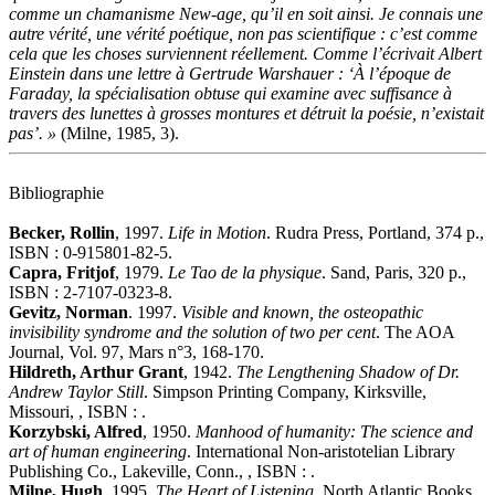
comme un chamanisme New-age, qu’il en soit ainsi. Je connais une
autre vérité, une vérité poétique, non pas scientifique : c’est comme
cela que les choses surviennent réellement. Comme l’écrivait Albert
Einstein dans une lettre à Gertrude Warshauer : ‘À l’époque de
Faraday, la spécialisation obtuse qui examine avec suffisance à
travers des lunettes à grosses montures et détruit la poésie, n’existait
pas’. »
(Milne, 1985, 3).
Bibliographie
Becker, Rollin
, 1997.
Life in Motion
. Rudra Press, Portland, 374 p.,
ISBN : 0-915801-82-5.
Capra, Fritjof
, 1979.
Le Tao de la physique
. Sand, Paris, 320 p.,
ISBN : 2-7107-0323-8.
Gevitz, Norman
. 1997.
Visible and known, the osteopathic
invisibility syndrome and the solution of two per cent
. The AOA
Journal, Vol. 97, Mars n°3, 168-170.
Hildreth, Arthur Grant
, 1942.
The Lengthening Shadow of Dr.
Andrew Taylor Still
. Simpson Printing Company, Kirksville,
Missouri, , ISBN : .
Korzybski, Alfred
, 1950.
Manhood of humanity: The science and
art of human engineering
. International Non-aristotelian Library
Publishing Co., Lakeville, Conn., , ISBN : .
Milne, Hugh
, 1995.
The Heart of Listening
. North Atlantic Books,