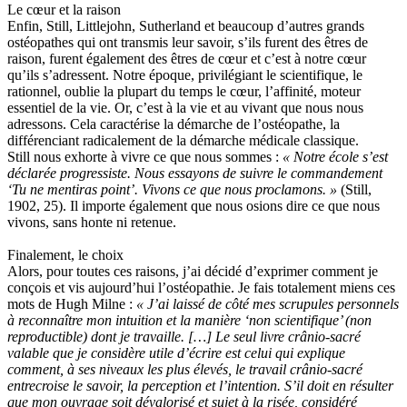
Le cœur et la raison
Enfin, Still, Littlejohn, Sutherland et beaucoup d’autres grands
ostéopathes qui ont transmis leur savoir, s’ils furent des êtres de
raison, furent également des êtres de cœur et c’est à notre cœur
qu’ils s’adressent. Notre époque, privilégiant le scientifique, le
rationnel, oublie la plupart du temps le cœur, l’affinité, moteur
essentiel de la vie. Or, c’est à la vie et au vivant que nous nous
adressons. Cela caractérise la démarche de l’ostéopathe, la
différenciant radicalement de la démarche médicale classique.
Still nous exhorte à vivre ce que nous sommes :
« Notre école s’est
déclarée progressiste. Nous essayons de suivre le commandement
‘Tu ne mentiras point’. Vivons ce que nous proclamons. »
(Still,
1902, 25). Il importe également que nous osions dire ce que nous
vivons, sans honte ni retenue.
Finalement, le choix
Alors, pour toutes ces raisons, j’ai décidé d’exprimer comment je
conçois et vis aujourd’hui l’ostéopathie. Je fais totalement miens ces
mots de Hugh Milne :
« J’ai laissé de côté mes scrupules personnels
à reconnaître mon intuition et la manière ‘non scientifique’ (non
reproductible) dont je travaille. […] Le seul livre crânio-sacré
valable que je considère utile d’écrire est celui qui explique
comment, à ses niveaux les plus élevés, le travail crânio-sacré
entrecroise le savoir, la perception et l’intention. S’il doit en résulter
que mon ouvrage soit dévalorisé et sujet à la risée, considéré