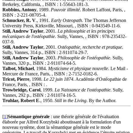
Berkeley, California, , ISBN : 1-55643-181-3.
Robbins, Antony
, 1989.
Pouvoir illimité
. Robert Laffont, Paris, ,
ISBN : 2-221-08705-4.
Schnucker, R. V
., 1991.
Early Osteopath
. The Thomas Jefferson
University Press, Kirksville, Missouri, , ISBN : 0-943549-11-6.
Still, Andrew Taylor
, 2001.
La philosophie et les principes
mécaniques de l'ostéopathie
. Sully, Vannes, , ISBN : 978-235432-
037-9.
Still, Andrew Taylor
, 2001.
Ostéopathie, recherche et pratique
.
Sully, Vannes, 314 p., ISBN : 2-911074-29-7.
Still, Andrew Taylor
, 2003.
Philosophie de l'ostéopathie
. Sully,
Vannes, 320 p., ISBN : 2-911074-64-5.
Talbot, Michael
, 1984.
Mysticisme et physique nouvelle
. Le Mail -
Mercure de France, Paris, , ISBN : 2-7152-0182-6.
Tricot, Pierre
, 1998.
Le 22 juin 1874
. Académie d'Ostéopathie de
France, Paris, , ISBN : .
Trowbridge, Carol
, 1999.
La Naissance de l'ostéopathie
. Sully,
Vannes, 292 p., ISBN : 2-911074-16-5.
Truhlar, Robert E
., 1950.
Still in the Living
. By the Author.
[
1
]
Sémantique générale
: une théorie générale de l'évaluation
élaborée par Alfred Korzybski aboutissant à la formulation d'un
nouveau système, dont la sémantique générale est le mode
opératoire. Le travail de Korzybski met en évidence l’étroite relation