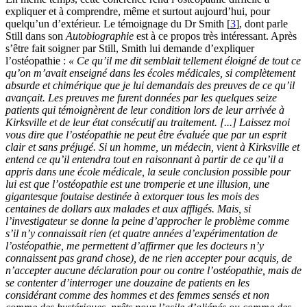
expliquer et à comprendre, même et surtout aujourd’hui, pour
quelqu’un d’extérieur. Le témoignage du Dr Smith [
3
], dont parle
Still dans son
Autobiographie
est à ce propos très intéressant. Après
s’être fait soigner par Still, Smith lui demande d’expliquer
l’ostéopathie :
« Ce qu’il me dit semblait tellement éloigné de tout ce
qu’on m’avait enseigné dans les écoles médicales, si complètement
absurde et chimérique que je lui demandais des preuves de ce qu’il
avançait. Les preuves me furent données par les quelques seize
patients qui témoignèrent de leur condition lors de leur arrivée à
Kirksville et de leur état consécutif au traitement. [...] Laissez moi
vous dire que l’ostéopathie ne peut être évaluée que par un esprit
clair et sans préjugé. Si un homme, un médecin, vient à Kirksville et
entend ce qu’il entendra tout en raisonnant à partir de ce qu’il a
appris dans une école médicale, la seule conclusion possible pour
lui est que l’ostéopathie est une tromperie et une illusion, une
gigantesque foutaise destinée à extorquer tous les mois des
centaines de dollars aux malades et aux affligés. Mais, si
l’investigateur se donne la peine d’approcher le problème comme
s’il n’y connaissait rien (et quatre années d’expérimentation de
l’ostéopathie, me permettent d’affirmer que les docteurs n’y
connaissent pas grand chose), de ne rien accepter pour acquis, de
n’accepter aucune déclaration pour ou contre l’ostéopathie, mais de
se contenter d’interroger une douzaine de patients en les
considérant comme des hommes et des femmes sensés et non