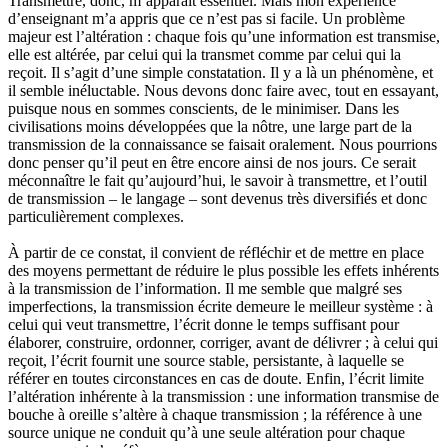
Transmettre, donc, m’apparaît essentiel. Mais mon expérience
d’enseignant m’a appris que ce n’est pas si facile. Un problème
majeur est l’altération : chaque fois qu’une information est transmise,
elle est altérée, par celui qui la transmet comme par celui qui la
reçoit. Il s’agit d’une simple constatation. Il y a là un phénomène, et
il semble inéluctable. Nous devons donc faire avec, tout en essayant,
puisque nous en sommes conscients, de le minimiser. Dans les
civilisations moins développées que la nôtre, une large part de la
transmission de la connaissance se faisait oralement. Nous pourrions
donc penser qu’il peut en être encore ainsi de nos jours. Ce serait
méconnaître le fait qu’aujourd’hui, le savoir à transmettre, et l’outil
de transmission – le langage – sont devenus très diversifiés et donc
particulièrement complexes.
À partir de ce constat, il convient de réfléchir et de mettre en place
des moyens permettant de réduire le plus possible les effets inhérents
à la transmission de l’information. Il me semble que malgré ses
imperfections, la transmission écrite demeure le meilleur système : à
celui qui veut transmettre, l’écrit donne le temps suffisant pour
élaborer, construire, ordonner, corriger, avant de délivrer ; à celui qui
reçoit, l’écrit fournit une source stable, persistante, à laquelle se
référer en toutes circonstances en cas de doute. Enfin, l’écrit limite
l’altération inhérente à la transmission : une information transmise de
bouche à oreille s’altère à chaque transmission ; la référence à une
source unique ne conduit qu’à une seule altération pour chaque