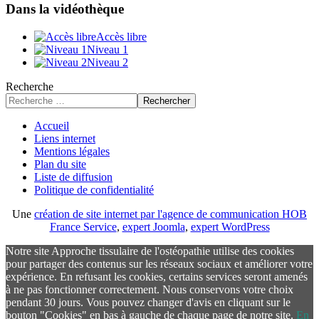
Dans la vidéothèque
Accès libre
Niveau 1
Niveau 2
Recherche
Rechercher
Accueil
Liens internet
Mentions légales
Plan du site
Liste de diffusion
Politique de confidentialité
Une
création de site internet par l'agence de communication HOB
France Service
,
expert Joomla
,
expert WordPress
Notre site Approche tissulaire de l'ostéopathie utilise des cookies
pour partager des contenus sur les réseaux sociaux et améliorer votre
expérience. En refusant les cookies, certains services seront amenés
à ne pas fonctionner correctement. Nous conservons votre choix
pendant 30 jours. Vous pouvez changer d'avis en cliquant sur le
bouton "Cookies" en bas à gauche de chaque page de notre site.
En