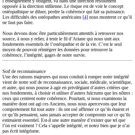
l’enseignement y obligent, va dans une direction résolument
opposée à la direction stillienne. Le risque est de voir le concept
ostéopathique se diluer, perdre la cohérence qui fait sa puissance.
Les difficultés des ostéopathes américains [
4
] nous montrent ce qu’il
ne faut pas faire.
Nous devons donc être particulièrement attentifs à retrouver nos
source, à nous y relier, à tenir le fil d’Ariane qui nous unit aux
fondements essentiels de l’ostéopathie et de la vie. C’est le seul
moyen de pouvoir réintégrer les données pour retrouver la
cohérence, l’intégrité, gages de notre survie.
Soif de reconnaissance
Une des raisons majeures qui nous conduit à rompre notre intégrité
vient de notre soif de reconnaissance, sociale, médicale, scientifique,
et autre, qui nous pousse à agir en privilégiant d’autres critères que
nos fondements, à choisir et utiliser d’autres fulcrums que les nôtres :
ceux qui centrent notre cohérence. Pourtant, si nous examinons la
manière dont ont agi ces Anciens, nous nous apercevons que leur
comportement fut tout autre : ils ont osé affirmer ce qu’ils étaient et
ce qu’ils pensaient, sans jamais accepter de compromis sur ce qu’ils
estimaient essentiel. Est-il une autre manière d’exister que tel que
l’on est vraiment ? Cela s’appelle intégrité, et notez bien que je n’ai
pas écrit intégrisme.