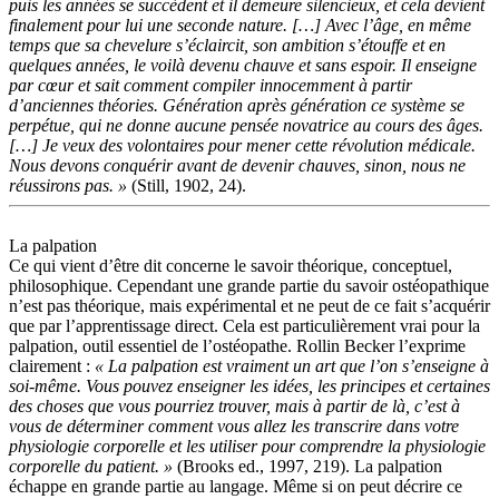
puis les années se succèdent et il demeure silencieux, et cela devient
finalement pour lui une seconde nature. […] Avec l’âge, en même
temps que sa chevelure s’éclaircit, son ambition s’étouffe et en
quelques années, le voilà devenu chauve et sans espoir. Il enseigne
par cœur et sait comment compiler innocemment à partir
d’anciennes théories. Génération après génération ce système se
perpétue, qui ne donne aucune pensée novatrice au cours des âges.
[…] Je veux des volontaires pour mener cette révolution médicale.
Nous devons conquérir avant de devenir chauves, sinon, nous ne
réussirons pas. »
(Still, 1902, 24).
La palpation
Ce qui vient d’être dit concerne le savoir théorique, conceptuel,
philosophique. Cependant une grande partie du savoir ostéopathique
n’est pas théorique, mais expérimental et ne peut de ce fait s’acquérir
que par l’apprentissage direct. Cela est particulièrement vrai pour la
palpation, outil essentiel de l’ostéopathe. Rollin Becker l’exprime
clairement :
« La palpation est vraiment un art que l’on s’enseigne à
soi-même. Vous pouvez enseigner les idées, les principes et certaines
des choses que vous pourriez trouver, mais à partir de là, c’est à
vous de déterminer comment vous allez les transcrire dans votre
physiologie corporelle et les utiliser pour comprendre la physiologie
corporelle du patient. »
(Brooks ed., 1997, 219). La palpation
échappe en grande partie au langage. Même si on peut décrire ce