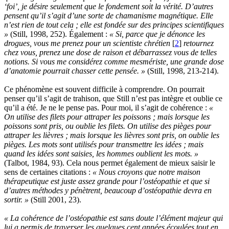
‘foi’, je désire seulement que le fondement soit la vérité. D’autres
pensent qu’il s’agit d’une sorte de chamanisme magnétique. Elle
n’est rien de tout cela ; elle est fondée sur des principes scientifiques
»
(Still, 1998, 252). Également :
« Si, parce que je dénonce les
drogues, vous me prenez pour un scientiste chrétien
[
2
]
retournez
chez vous, prenez une dose de raison et débarrassez vous de telles
notions. Si vous me considérez comme mesmériste, une grande dose
d’anatomie pourrait chasser cette pensée. »
(Still, 1998, 213-214).
Ce phénomène est souvent difficile à comprendre. On pourrait
penser qu’il s’agit de trahison, que Still n’est pas intègre et oublie ce
qu’il a été. Je ne le pense pas. Pour moi, il s’agit de cohérence :
«
On utilise des filets pour attraper les poissons ; mais lorsque les
poissons sont pris, ou oublie les filets. On utilise des pièges pour
attraper les lièvres ; mais lorsque les lièvres sont pris, on oublie les
pièges. Les mots sont utilisés pour transmettre les idées ; mais
quand les idées sont saisies, les hommes oublient les mots. »
(Talbot, 1984, 93). Cela nous permet également de mieux saisir le
sens de certaines citations :
« Nous croyons que notre maison
thérapeutique est juste assez grande pour l’ostéopathie et que si
d’autres méthodes y pénètrent, beaucoup d’ostéopathie devra en
sortir. »
(Still 2001, 23).
« La cohérence de l’ostéopathie est sans doute l’élément majeur qui
lui a permis de traverser les quelques cent années écoulées tout en