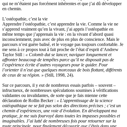
qui ne m’étaient pas forcément inhérentes et que j’ai dû développer
en chemin.
L’ostéopathie, c’est la vie
Apprendre l’ostéopathie, c’est apprendre la vie. Comme la vie ne
s’apprend vraiment qu’en la vivant, j’ai appris l’ostéopathie en
même temps que j’apprenais la vie : en la vivant d’abord quasi
inconsciemment, puis avec de plus en plus de conscience. Mais le
parcours n’est guère balisé, et le voyage pas toujours confortable. Je
me sens à ce propos tout à fait proche de l’état d’esprit d’Andrew
Taylor Still :
« Colomb dut se lancer, naviguer longuement et
affronter beaucoup de tempêtes parce qu’il ne disposait pas de
l’expérience écrite d’autres voyageurs pour le guider. Pour
l’orienter il n’eut que quelques morceaux de bois flottant, différents
de ceux de sa région. »
(Still, 1998, 24).
Sur ce parcours, il y eut de nombreux essais parfois – souvent –
infructueux, de nombreuses spéculations soumises à vérifications
validantes ou invalidantes, de sorte que je fais mienne cette
déclaration de Rollin Becker :
« L’apprentissage de la science
ostéopathique ne se fait pas selon des directions précises ; c’est un
chemin d’expériences, une voie d’évolution. En développant ma
pratique, je me suis fourvoyé dans toutes les impasses possibles et
imaginables. J’ai lutté de nombreuses fois pour retourner sur la
route principale, pour finalement découvrir que j’étais dans une