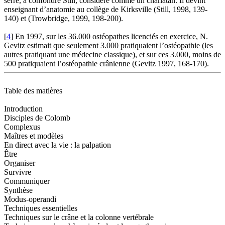
serré, à confondre Still, considéré comme un charlatan. Il devint
enseignant d’anatomie au collège de Kirksville (Still, 1998, 139-
140) et (Trowbridge, 1999, 198-200).
[
4
]
En 1997, sur les 36.000 ostéopathes licenciés en exercice, N.
Gevitz estimait que seulement 3.000 pratiquaient l’ostéopathie (les
autres pratiquant une médecine classique), et sur ces 3.000, moins de
500 pratiquaient l’ostéopathie crânienne (Gevitz 1997, 168-170).
Table des matières
Introduction
Disciples de Colomb
Complexus
Maîtres et modèles
En direct avec la vie : la palpation
Être
Organiser
Survivre
Communiquer
Synthèse
Modus-operandi
Techniques essentielles
Techniques sur le crâne et la colonne vertébrale