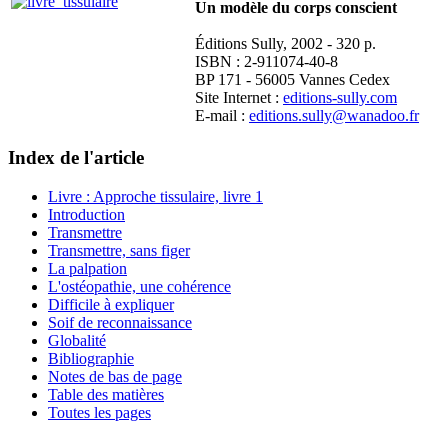
Un modèle du corps conscient
Éditions Sully, 2002 - 320 p.
ISBN : 2-911074-40-8
BP 171 - 56005 Vannes Cedex
Site Internet :
editions-sully.com
E-mail :
editions.sully@wanadoo.fr
Index de l'article
Livre : Approche tissulaire, livre 1
Introduction
Transmettre
Transmettre, sans figer
La palpation
L'ostéopathie, une cohérence
Difficile à expliquer
Soif de reconnaissance
Globalité
Bibliographie
Notes de bas de page
Table des matières
Toutes les pages