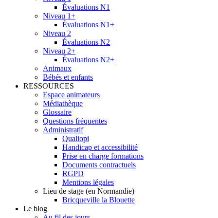
Évaluations N1
Niveau 1+
Évaluations N1+
Niveau 2
Évaluations N2
Niveau 2+
Évaluations N2+
Animaux
Bébés et enfants
RESSOURCES
Espace animateurs
Médiathèque
Glossaire
Questions fréquentes
Administratif
Qualiopi
Handicap et accessibilité
Prise en charge formations
Documents contractuels
RGPD
Mentions légales
Lieu de stage (en Normandie)
Bricqueville la Blouette
Le blog
Au fil des jours