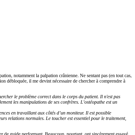
ation, notamment la palpation crânienne. Ne sentant pas (en tout cas,
pation débloquée, il me devint nécessaire de chercher à comprendre à
ercher le problème correct dans le corps du patient. Il n'est pas
lement les manipulations de ses confrères. L’ostéopathe est un
ces en travaillant aux côtés d’un moniteur. Il est possible
urs relations normales. Le toucher est essentiel pour le traitement,
ntrer de guide performant. Beaucoup, pourtant, ont sincèrement essayé