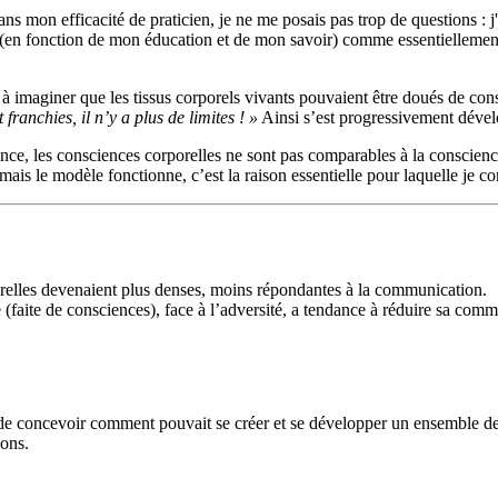
s mon efficacité de praticien, je ne me posais pas trop de questions : j'u
s (en fonction de mon éducation et de mon savoir) comme essentiellement m
 à imaginer que les tissus corporels vivants pouvaient être doués de c
franchies, il n’y a plus de limites ! »
Ainsi s’est progressivement dével
idence, les consciences corporelles ne sont pas comparables à la conscien
mais le modèle fonctionne, c’est la raison essentielle pour laquelle je con
orelles devenaient plus denses, moins répondantes à la communication.
 (faite de consciences), face à l’adversité, a tendance à réduire sa comm
ble de concevoir comment pouvait se créer et se développer un ensemble d
nons.