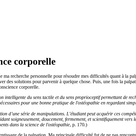
nce corporelle
ma recherche personnelle pour résoudre mes difficultés quant à la palp
ouver des solutions pour parvenir à quelque chose. Puis, une fois la pal
onscience corporelle.
 intelligente du sens tactile et du sens proprioceptif permettant de rech
nécessaires pour une bonne pratique de l'ostéopathie en regardant simp
ion d’une série de manipulations. L’étudiant peut acquérir ces compéten
uidant soigneusement, doucement, fermement, et scientifiquement vers le
nts dans la science de l'ostéopathie
, p. 170.)
rentissage de la palpation. Ma principale difficulté fut de ne pas renco