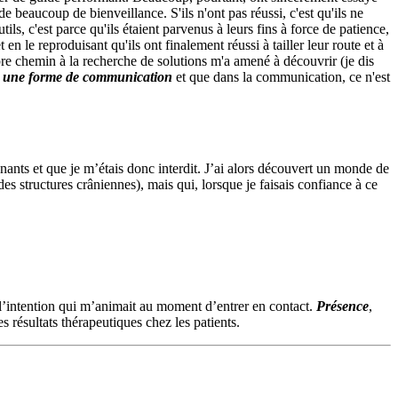
 de beaucoup de bienveillance. S'ils n'ont pas réussi, c'est qu'ils ne
s, c'est parce qu'ils étaient parvenus à leurs fins à force de patience,
en le reproduisant qu'ils ont finalement réussi à tailler leur route et à
re chemin à la recherche de solutions m'a amené à découvrir (je dis
st une forme de communication
et que dans la communication, ce n'est
gnants et que je m’étais donc interdit. J’ai alors découvert un monde de
s structures crâniennes), mais qui, lorsque je faisais confiance à ce
.
 à l’intention qui m’animait au moment d’entrer en contact.
Présence
,
s résultats thérapeutiques chez les patients.