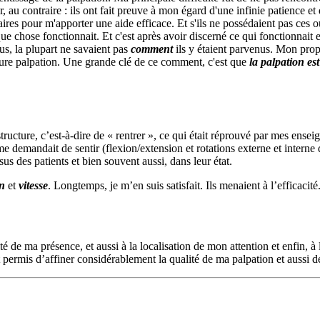
ir, au contraire : ils ont fait preuve à mon égard d'une infinie patience et
 pour m'apporter une aide efficace. Et s'ils ne possédaient pas ces outil
e chose fonctionnait. Et c'est après avoir discerné ce qui fonctionnait et 
us, la plupart ne savaient pas
comment
ils y étaient parvenus. Mon prop
ure palpation. Une grande clé de ce comment, c'est que
la palpation e
ructure, c’est-à-dire de « rentrer », ce qui était réprouvé par mes ensei
demandait de sentir (flexion/extension et rotations externe et interne de
us des patients et bien souvent aussi, dans leur état.
on
et
vitesse
. Longtemps, je m’en suis satisfait. Ils menaient à l’efficacité
alité de ma présence, et aussi à la localisation de mon attention et enfin,
 permis d’affiner considérablement la qualité de ma palpation et aussi de