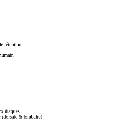
de rétention
 humain
ro-iliaques
e (dorsale & lombaire)