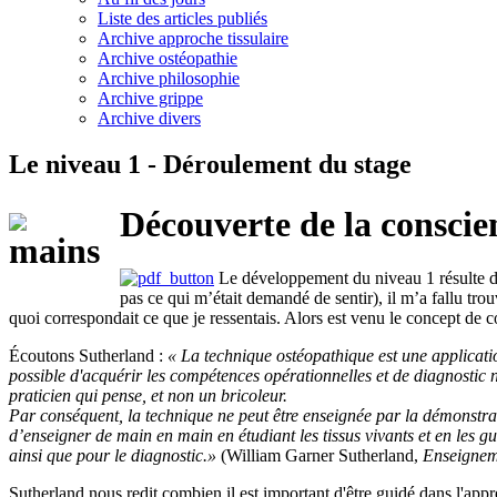
Liste des articles publiés
Archive approche tissulaire
Archive ostéopathie
Archive philosophie
Archive grippe
Archive divers
Le niveau 1 - Déroulement du stage
Découverte de la conscie
Le développement du niveau 1 résulte de 
pas ce qui m’était demandé de sentir), il m’a fallu tr
quoi correspondait ce que je ressentais. Alors est venu le concept de c
Écoutons Sutherland :
« La technique ostéopathique est une application
possible d'acquérir les compétences opérationnelles et de diagnostic 
praticien qui pense, et non un bricoleur.
Par conséquent, la technique ne peut être enseignée par la démonstrat
d’enseigner de main en main en étudiant les tissus vivants et en les g
ainsi que pour le diagnostic.»
(William Garner Sutherland,
Enseigneme
Sutherland nous redit combien il est important d'être guidé dans l'app