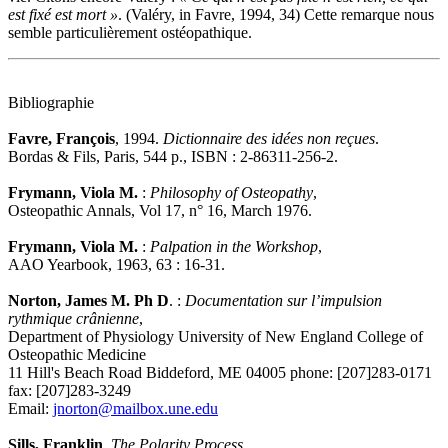
est fixé est mort »
. (Valéry, in Favre, 1994, 34) Cette remarque nous
semble particulièrement ostéopathique.
Bibliographie
Favre, François
, 1994.
Dictionnaire des idées non reçues
.
Bordas & Fils, Paris, 544 p., ISBN : 2-86311-256-2.
Frymann, Viola M.
:
Philosophy of Osteopathy
,
Osteopathic Annals, Vol 17, n° 16, March 1976.
Frymann, Viola M.
:
Palpation in the Workshop
,
AAO Yearbook, 1963, 63 : 16-31.
Norton, James M. Ph D
. :
Documentation sur l’impulsion
rythmique crânienne
,
Department of Physiology University of New England College of
Osteopathic Medicine
11 Hill's Beach Road Biddeford, ME 04005 phone: [207]283-0171
fax: [207]283-3249
Email:
jnorton@mailbox.une.edu
Sills, Franklin
,
The Polarity Process
,