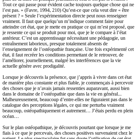
Tout ce qui passe pour évident cache toujours quelque chose qui ne
l’est pas. » (Favre, 1994, 210) Qu’est-ce que cela veut dire « être
présent ? » Seule l’expérimentation directe peut nous renseigner
vraiment. Il faut que quelqu’un m’indique comment faire pour
atteindre cet état, que je mette en pratique ce qui m’est proposé, que
je ressente ce qui se produit pour moi, que je le compare à l’état
antérieur. C’est un apprentissage nécessitant une pédagogie, un
entraînement laborieux, presque totalement absents de
l’enseignement de l’ostéopathie française. Une fois expérimenté cet
état, il faut recréer les conditions permettant de le retrouver, de
l’améliorer, journellement, malgré les interférences que la vie
actuelle génère avec prodigalité.
Lorsque je découvris la présence, que j’appris à vivre dans cet état
de manière plus constante et plus fiable, je commençais à percevoir
des choses que je n’avais jamais ressenties auparavant, aussi bien
dans le domaine de l’ostéopathie que dans la vie en général...
Malheureusement, beaucoup d’entre-elles ne figuraient pas dans le
catalogue des perceptions légales, ce qui me perturba vraiment
beaucoup, ostéopathiquement et autrement… J’étais perdu en plein
océan…
Sur le plan ostéopathique, je découvris pourtant que lorsque je me
fiais à ce que je percevais, des choses positives survenaient chez le
patient. Le plus spectaculaire fut sans doute l’utilisation de cet état