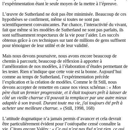
l’expérimentation étant le seule moyen de la mettre à l’épreuve.
L’œuvre de Sutherland ne doit pas être minimisée. Beaucoup de ces
hypothèses se confirment, même si toutes ne sont pas
scientifiquement convaincantes. Par chance, l’interactivité du vivant,
fait que même si les modèles de Sutherland ne sont pas parfaits, ils
sont suffisamment respectueux de la vie pour l’aider. Les succès
obtenus grâce à ces techniques sur tant de millions de gens suffisent
pour témoigner de leur utilité et de leur validité.
Mais nous devons poursuivre, nous avons encore beaucoup de
chemin à parcourir, beaucoup de réflexion à apporter à
l’amélioration de nos modèles, à l’élaboration d’études permettant de
les tester. Rien n’indique que cette voie est la bonne. Aujourd’hui
comme au temps de Sutherland, l’expérimentation précède
l’explication et la création de modèles. Comme le fit Still, nous
devons accepter de remettre en cause nos vieux schémas :
« Mon
père était un fermier progressiste, et il était toujours prêt à laisser de
côté un vieille charrue s'il pouvait la remplacer par une autre mieux
adaptée à son travail. Durant toute ma vie, j'ai toujours été prêt à
acheter une meilleure charrue. »
(Still, 1998, 168)
L’attitude dogmatique n’a jamais permis d’avancer et cela devrait
être particulièrement évident pour l’ostéopathe censé connaître la
vie. Citons encore Valéry :
« Ce qui n’est pas fixé n’est rien, ce qui