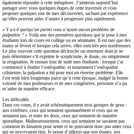
également répondre à cette métaphore. J’aimerais aujourd’hui
partager avec vous quelques étapes de cette traversée et vous
proposer quelques une de mes découvertes, sachant par expérience
qu’elles peuvent aider d’autres à progresser plus rapidement.
« Y a-t-il quelqu’un parmi vous n’ayant aucun problème de
palpation ? »
Voilà une des premières questions que je pose à mes
étudiants lors de cours en collège ou en séminaire. Il est rare que des
mains se lèvent et lorsque cela arrive, elles sont très peu nombreuses.
Le plus souvent cette question déclenche un murmure dont je ne
puis déterminer s’il exprime le scepticisme, le doute, ou simplement
la résignation. Je rassure tout de suite mes étudiants : lorsque j’ai
commencé à étudier l’ostéopathie, et notamment l’ostéopathie
crânienne, la palpation a été pour moi un énorme problème. Elle
l’est resté bien longtemps parce qu’à cette époque, malgré la bonne
volonté de mes professeurs et de mes congénères, personne n’a pu
m’aider de manière efficace.
Les difficultés
Dans ces cours, il y avait schématiquement trois groupes de gens :
aux extrêmes, ceux qui sentaient spontanément et ceux qui ne
sentaient pas, et entre les deux, ceux qui sentaient de manière
sporadique. Malheureusement, ceux qui sentaient ne savaient pas
comment ils faisaient pour sentir et ne pouvaient donc pas aider ceux
qui ne percevaient rien. Je pense d’ailleurs que nos doutes, nos