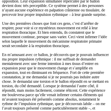
opposition. Leur expansion simultanée répercutée par le ballon
devient donc très perceptible. Ce système permet à des personnes
n’ayant aucune expérience en palpation crânienne ou tissulaire, de
percevoir leur propre impulsion rythmique – à leur grande surprise.
Une des premières choses que font ces gens, c’est d’arrêter de
respirer, pour voir si ce mystérieux mouvement est relié à leur
respiration thoracique. Et bien entendu, ils constatent que le
mouvement continue, presque sans varier. Ceci vient infirmer l’idée
selon laquelle le mouvement du mécanisme respiratoire primaire
serait secondaire à la respiration thoracique.
En m’amusant avec ce ballon, je découvris que je pouvais influencer
ma propre impulsion rythmique : il me suffisait de demander
mentalement avec une ferme intention à mes tissus d’entrer en
expansion pour que le mouvement change et s’amplifie en
expansion, tout en diminuant en fréquence. Fort de cette première
constatation, je me demandai si je ne pourrais pas induire autre
chose. Je demandai une torsion et le ballon répondit en se mettant en
torsion, du côté demandé. Lorsque je demandai l’autre côté, il
répondit, mais moins facilement, comme réticent. Cette expérience
me bouleversa parce qu’elle venait infirmer certains éléments qui
m’avaient toujours été présentés comme absolus, notamment le
rythme de l’impulsion rythmique, que je découvrais labile – on me
l’avait toujours présenté comme particulièrement stable –, et