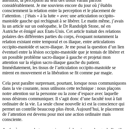
attention, la perception au sein des tissus variait parfois
considérablement. Je me souviens encore du jour où j’établis
consciemment la relation entre la perception et le placement de
l’attention. : j’étais « à la lutte » avec une articulation occipito-
mastoïde gauche qui rechignait à se libérer. Le matin même, j’avais
lu un article sur un ostéopathe, le Dr Randolph Stone, né en
Autriche et émigré aux Etats-Unis. Cet article traitait des relations
polaires des différentes parties du corps, évoquant notamment la
relation existant entre temporal et os iliaque, entre articulations
occipito-mastoïde et sacro-iliaque. Je me posai la question d’un lien
éventuel entre la lésion occipito-mastoïde que je tentais de libérer et
un possible problème sacro-iliaque à gauche et projetai mon
attention sur la région sacro-iliaque gauche du patient.
Immédiatement, les tissus de l’articulation occipito-mastoïde se
mirent en mouvement et la libération se fit comme par magie.
Cela peut paraître surprenant, pourtant, lorsque nous communiquons
dans la vie courante, nous utilisons cette technique : nous plaçons
notre attention sur la personne ou la zone d’espace avec laquelle
nous désirons communiquer. Il s’agit donc d’une faculté tout à fait
ordinaire de la vie. La seule chose nouvelle ici est la conscience qui
permet un contrôle beaucoup plus étroit. Aujourd’hui, le placement
de l’attention est devenu pour moi une action ordinaire mais
consciente.