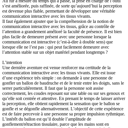
Au fur à mesure du temps qui a passé, la prise en charge de l’outil
s’est améliorée, puis raffinée, de sorte qu’aujourd’hui la perception
est devenue plus fiable, permettant de développer une véritable
communication interactive avec les tissus vivants.
Il faut également ajouter que la compréhension de la notion de
communication interactive avec les tissus, grâce au contrôle de
l’attention a grandement amélioré la faculté de présence. Il est bien
plus facile de demeurer présent avec une personne lorsque la
communication est interactive (c’est-à-dire à double sens) que
lorsque elle ne l’est pas : qui peut facilement demeurer avec
l’attention stable sur un objet matériel pendant longtemps ?
L’intention
Une dernière aventure est venue renforcer ma certitude de la
communication interactive avec les tissus vivants. Elle est issue
d’une expérience très simple : on demande à une personne de
gonfler un ballon de baudruche et de le tenir entre les doigts, sans le
serrer particulièrement. Il faut que la personne soit assise
correctement, les coudes reposant sur une table ou sur ses genoux et
qu’elle soit centrée et attentive. En prenant le temps de laisser arriver
la perception, elle obtient rapidement la sensation que le ballon se
gonfle et se dégonfle alternativement. L’objectif de cette expérience
est de faire percevoir à une personne sa propre impulsion rythmique.
L’intérêt du ballon est qu’il double l’amplitude de
gonflement/rétraction tissulaire, parce que les mains sont en