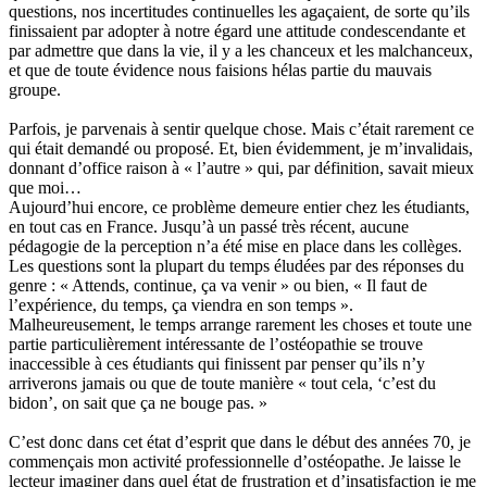
questions, nos incertitudes continuelles les agaçaient, de sorte qu’ils
finissaient par adopter à notre égard une attitude condescendante et
par admettre que dans la vie, il y a les chanceux et les malchanceux,
et que de toute évidence nous faisions hélas partie du mauvais
groupe.
Parfois, je parvenais à sentir quelque chose. Mais c’était rarement ce
qui était demandé ou proposé. Et, bien évidemment, je m’invalidais,
donnant d’office raison à « l’autre » qui, par définition, savait mieux
que moi…
Aujourd’hui encore, ce problème demeure entier chez les étudiants,
en tout cas en France. Jusqu’à un passé très récent, aucune
pédagogie de la perception n’a été mise en place dans les collèges.
Les questions sont la plupart du temps éludées par des réponses du
genre : « Attends, continue, ça va venir » ou bien, « Il faut de
l’expérience, du temps, ça viendra en son temps ».
Malheureusement, le temps arrange rarement les choses et toute une
partie particulièrement intéressante de l’ostéopathie se trouve
inaccessible à ces étudiants qui finissent par penser qu’ils n’y
arriverons jamais ou que de toute manière « tout cela, ‘c’est du
bidon’, on sait que ça ne bouge pas. »
C’est donc dans cet état d’esprit que dans le début des années 70, je
commençais mon activité professionnelle d’ostéopathe. Je laisse le
lecteur imaginer dans quel état de frustration et d’insatisfaction je me