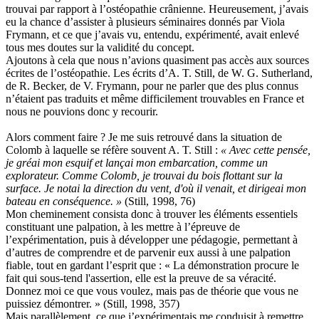
trouvai par rapport à l’ostéopathie crânienne. Heureusement, j’avais
eu la chance d’assister à plusieurs séminaires donnés par Viola
Frymann, et ce que j’avais vu, entendu, expérimenté, avait enlevé
tous mes doutes sur la validité du concept.
Ajoutons à cela que nous n’avions quasiment pas accès aux sources
écrites de l’ostéopathie. Les écrits d’A. T. Still, de W. G. Sutherland,
de R. Becker, de V. Frymann, pour ne parler que des plus connus
n’étaient pas traduits et même difficilement trouvables en France et
nous ne pouvions donc y recourir.
Alors comment faire ? Je me suis retrouvé dans la situation de
Colomb à laquelle se réfère souvent A. T. Still :
« Avec cette pensée,
je gréai mon esquif et lançai mon embarcation, comme un
explorateur. Comme Colomb, je trouvai du bois flottant sur la
surface. Je notai la direction du vent, d'où il venait, et dirigeai mon
bateau en conséquence. »
(Still, 1998, 76)
Mon cheminement consista donc à trouver les éléments essentiels
constituant une palpation, à les mettre à l’épreuve de
l’expérimentation, puis à développer une pédagogie, permettant à
d’autres de comprendre et de parvenir eux aussi à une palpation
fiable, tout en gardant l’esprit que : « La démonstration procure le
fait qui sous-tend l'assertion, elle est la preuve de sa véracité.
Donnez moi ce que vous voulez, mais pas de théorie que vous ne
puissiez démontrer. » (Still, 1998, 357)
Mais parallèlement, ce que j’expérimentais me conduisit à remettre