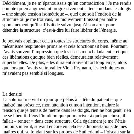
Décidément, je ne m’épanouissais qu’en contradiction ! Je me rendis
compte qu’en augmentant progressivement la tension dans les doigts
– une simple tension isométrique –, quel que soit l’endroit de la
structure où je me trouvais, un mouvement finissait par naître
spontanément qu’il suffisait de suivre jusqu’à son arrêt pour
détendre la structure, c’est-à-dire lui faire libérer de l’énergie.
Je pouvais appliquer cela à toutes les structures du corps, même au
mécanisme respiratoire primaire et cela fonctionnait bien. Pourtant,
j’avais souvent l’impression que les tissus me « baladaient » et que
ces libérations quoique bien réelles, demeuraient relativement
superficielles. De plus, elles duraient souvent fort longtemps, alors
que lorsque j’avais vu travailler Viola Frymann, les techniques ne
m’avaient pas semblé si longues.
La densité
La solution me vint un jour que j’étais à la tête du patient et que
malgré ma présence, mon attention et mon intention, malgré la
tension que je tentais de mettre dans les doigts, rien ne bougeait, rien
ne se libérait. J’eus l’intuition que pour arriver à quelque chose, il
fallait « rentrer » dans cette structure. Cela également je me l’étais
toujours interdit, suivant encore en cela les admonestations de mes
maîtres qui, se fondant sur les propos de Sutherland – l’oiseau sur la