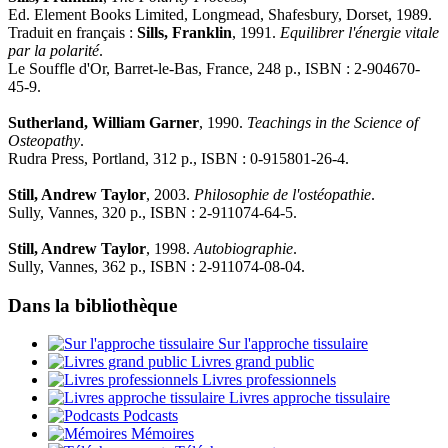
Ed. Element Books Limited, Longmead, Shafesbury, Dorset, 1989.
Traduit en français :
Sills, Franklin
, 1991.
Equilibrer l'énergie vitale
par la polarité
.
Le Souffle d'Or, Barret-le-Bas, France, 248 p., ISBN : 2-904670-
45-9.
Sutherland, William Garner
, 1990.
Teachings in the Science of
Osteopathy
.
Rudra Press, Portland, 312 p., ISBN : 0-915801-26-4.
Still, Andrew Taylor
, 2003.
Philosophie de l'ostéopathie
.
Sully, Vannes, 320 p., ISBN : 2-911074-64-5.
Still, Andrew Taylor
, 1998.
Autobiographie
.
Sully, Vannes, 362 p., ISBN : 2-911074-08-04.
Dans la bibliothèque
Sur l'approche tissulaire
Livres grand public
Livres professionnels
Livres approche tissulaire
Podcasts
Mémoires