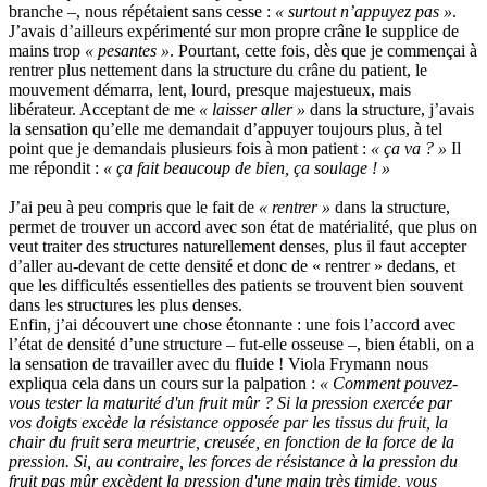
branche –, nous répétaient sans cesse :
« surtout n’appuyez pas »
.
J’avais d’ailleurs expérimenté sur mon propre crâne le supplice de
mains trop
« pesantes »
. Pourtant, cette fois, dès que je commençai à
rentrer plus nettement dans la structure du crâne du patient, le
mouvement démarra, lent, lourd, presque majestueux, mais
libérateur. Acceptant de me
« laisser aller »
dans la structure, j’avais
la sensation qu’elle me demandait d’appuyer toujours plus, à tel
point que je demandais plusieurs fois à mon patient :
« ça va ? »
Il
me répondit :
« ça fait beaucoup de bien, ça soulage ! »
J’ai peu à peu compris que le fait de
« rentrer »
dans la structure,
permet de trouver un accord avec son état de matérialité, que plus on
veut traiter des structures naturellement denses, plus il faut accepter
d’aller au-devant de cette densité et donc de « rentrer » dedans, et
que les difficultés essentielles des patients se trouvent bien souvent
dans les structures les plus denses.
Enfin, j’ai découvert une chose étonnante : une fois l’accord avec
l’état de densité d’une structure – fut-elle osseuse –, bien établi, on a
la sensation de travailler avec du fluide ! Viola Frymann nous
expliqua cela dans un cours sur la palpation :
« Comment pouvez-
vous tester la maturité d'un fruit mûr ? Si la pression exercée par
vos doigts excède la résistance opposée par les tissus du fruit, la
chair du fruit sera meurtrie, creusée, en fonction de la force de la
pression. Si, au contraire, les forces de résistance à la pression du
fruit pas mûr excèdent la pression d'une main très timide, vous