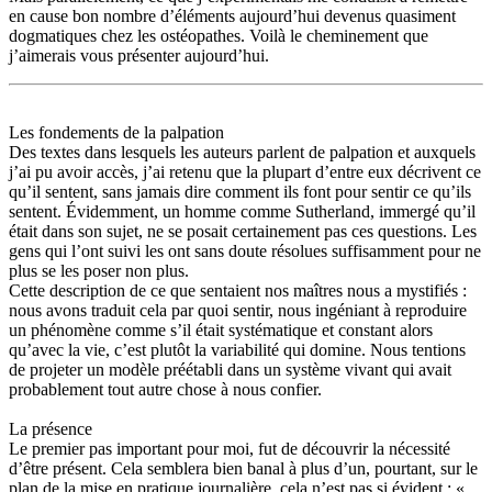
en cause bon nombre d’éléments aujourd’hui devenus quasiment
dogmatiques chez les ostéopathes. Voilà le cheminement que
j’aimerais vous présenter aujourd’hui.
Les fondements de la palpation
Des textes dans lesquels les auteurs parlent de palpation et auxquels
j’ai pu avoir accès, j’ai retenu que la plupart d’entre eux décrivent ce
qu’il sentent, sans jamais dire comment ils font pour sentir ce qu’ils
sentent. Évidemment, un homme comme Sutherland, immergé qu’il
était dans son sujet, ne se posait certainement pas ces questions. Les
gens qui l’ont suivi les ont sans doute résolues suffisamment pour ne
plus se les poser non plus.
Cette description de ce que sentaient nos maîtres nous a mystifiés :
nous avons traduit cela par quoi sentir, nous ingéniant à reproduire
un phénomène comme s’il était systématique et constant alors
qu’avec la vie, c’est plutôt la variabilité qui domine. Nous tentions
de projeter un modèle préétabli dans un système vivant qui avait
probablement tout autre chose à nous confier.
La présence
Le premier pas important pour moi, fut de découvrir la nécessité
d’être présent. Cela semblera bien banal à plus d’un, pourtant, sur le
plan de la mise en pratique journalière, cela n’est pas si évident : «