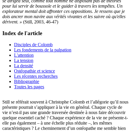
se dirigea seul, comme tout homme ne disposant pas de théories
pour lui servir de boussole et le guider à travers les tempêtes. Un
explorateur mental doit affronter ces oppositions. Je ressens que je
dois ancrer mon navire aux vérités vivantes et les suivre où qu'elles
dérivent. »
(Still, 2003, 46-47)
Index de l'article
Disciples de Colomb
Les fondements de la palpation
L'attention
La tension
La densité
Ostéopathie et science
Les récentes recherches
Bibliographie
Toutes les pages
Still se référait souvent à Christophe Colomb et l’allégorie qu’il nous
présente pourrait s’appliquer à la vie en général. Chaque cycle de
vie n’est-il pas une grande traversée destinée à nous faire découvrir
quelque essentiel caché ? Chaque expérience de la vie ne présente-t-
elle pas également – à une échelle plus réduite –, les mêmes
caractéristiques ? Le cheminement d’un ostéopathe me semble bien