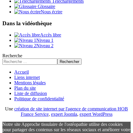
Téléchargements
Glossaire
Nous écrire
Dans la vidéothèque
Accès libre
Niveau 1
Niveau 2
Recherche
Rechercher
Accueil
Liens internet
Mentions légales
Plan du site
Liste de diffusion
Politique de confidentialité
Une
création de site internet par l'agence de communication HOB
France Service
,
expert Joomla
,
expert WordPress
Notre site Approche tissulaire de l'ostéopathie utilise des cookies
pour partager des contenus sur les réseaux sociaux et améliorer votre