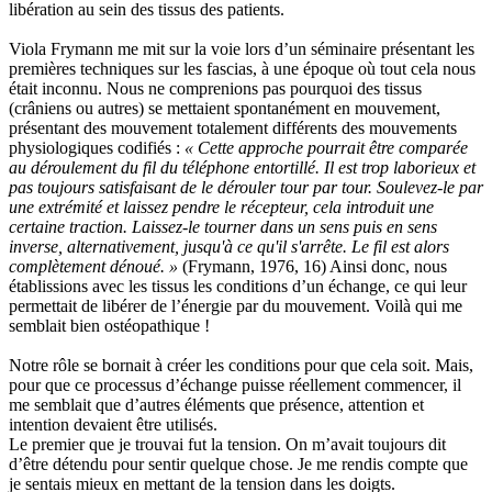
libération au sein des tissus des patients.
Viola Frymann me mit sur la voie lors d’un séminaire présentant les
premières techniques sur les fascias, à une époque où tout cela nous
était inconnu. Nous ne comprenions pas pourquoi des tissus
(crâniens ou autres) se mettaient spontanément en mouvement,
présentant des mouvement totalement différents des mouvements
physiologiques codifiés :
« Cette approche pourrait être comparée
au déroulement du fil du téléphone entortillé. Il est trop laborieux et
pas toujours satisfaisant de le dérouler tour par tour. Soulevez-le par
une extrémité et laissez pendre le récepteur, cela introduit une
certaine traction. Laissez-le tourner dans un sens puis en sens
inverse, alternativement, jusqu'à ce qu'il s'arrête. Le fil est alors
complètement dénoué. »
(Frymann, 1976, 16) Ainsi donc, nous
établissions avec les tissus les conditions d’un échange, ce qui leur
permettait de libérer de l’énergie par du mouvement. Voilà qui me
semblait bien ostéopathique !
Notre rôle se bornait à créer les conditions pour que cela soit. Mais,
pour que ce processus d’échange puisse réellement commencer, il
me semblait que d’autres éléments que présence, attention et
intention devaient être utilisés.
Le premier que je trouvai fut la tension. On m’avait toujours dit
d’être détendu pour sentir quelque chose. Je me rendis compte que
je sentais mieux en mettant de la tension dans les doigts.