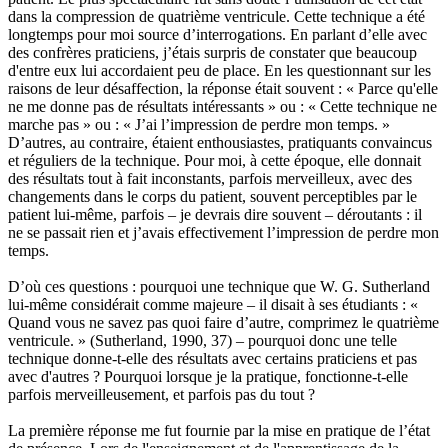
dans la compression de quatrième ventricule. Cette technique a été
longtemps pour moi source d’interrogations. En parlant d’elle avec
des confrères praticiens, j’étais surpris de constater que beaucoup
d'entre eux lui accordaient peu de place. En les questionnant sur les
raisons de leur désaffection, la réponse était souvent : « Parce qu'elle
ne me donne pas de résultats intéressants » ou : « Cette technique ne
marche pas » ou : « J’ai l’impression de perdre mon temps. »
D’autres, au contraire, étaient enthousiastes, pratiquants convaincus
et réguliers de la technique. Pour moi, à cette époque, elle donnait
des résultats tout à fait inconstants, parfois merveilleux, avec des
changements dans le corps du patient, souvent perceptibles par le
patient lui-même, parfois – je devrais dire souvent – déroutants : il
ne se passait rien et j’avais effectivement l’impression de perdre mon
temps.
D’où ces questions : pourquoi une technique que W. G. Sutherland
lui-même considérait comme majeure – il disait à ses étudiants : «
Quand vous ne savez pas quoi faire d’autre, comprimez le quatrième
ventricule. » (Sutherland, 1990, 37) – pourquoi donc une telle
technique donne-t-elle des résultats avec certains praticiens et pas
avec d'autres ? Pourquoi lorsque je la pratique, fonctionne-t-elle
parfois merveilleusement, et parfois pas du tout ?
La première réponse me fut fournie par la mise en pratique de l’état