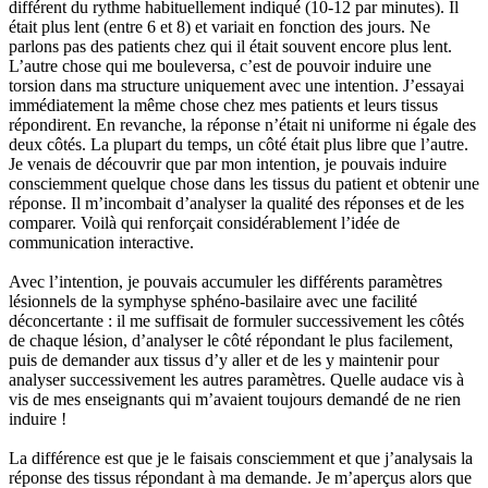
différent du rythme habituellement indiqué (10-12 par minutes). Il
était plus lent (entre 6 et 8) et variait en fonction des jours. Ne
parlons pas des patients chez qui il était souvent encore plus lent.
L’autre chose qui me bouleversa, c’est de pouvoir induire une
torsion dans ma structure uniquement avec une intention. J’essayai
immédiatement la même chose chez mes patients et leurs tissus
répondirent. En revanche, la réponse n’était ni uniforme ni égale des
deux côtés. La plupart du temps, un côté était plus libre que l’autre.
Je venais de découvrir que par mon intention, je pouvais induire
consciemment quelque chose dans les tissus du patient et obtenir une
réponse. Il m’incombait d’analyser la qualité des réponses et de les
comparer. Voilà qui renforçait considérablement l’idée de
communication interactive.
Avec l’intention, je pouvais accumuler les différents paramètres
lésionnels de la symphyse sphéno-basilaire avec une facilité
déconcertante : il me suffisait de formuler successivement les côtés
de chaque lésion, d’analyser le côté répondant le plus facilement,
puis de demander aux tissus d’y aller et de les y maintenir pour
analyser successivement les autres paramètres. Quelle audace vis à
vis de mes enseignants qui m’avaient toujours demandé de ne rien
induire !
La différence est que je le faisais consciemment et que j’analysais la
réponse des tissus répondant à ma demande. Je m’aperçus alors que