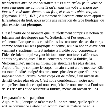
n'obtiendrez aucune connaissance sur la maturité du fruit. Vous ne
serez renseigné sur sa maturité qu'en ajustant votre pression aux
forces de résistance émanant du fruit, et vous ne l'abîmerez pas. »
(Frymann, 1963, 16-31) Au moment de l’accord entre notre appui et
la résistance du fruit, nous avons une sensation de type fluidique, ou
plus exactement
plastique
.
C’est à partir de ce moment que j’ai réellement compris la notion de
fulcrum tant développée par W. Sutherland et l’ostéopathie
crânienne. Lorsque nous considérons les structures denses du corps
comme solides au sens physique du terme, seule la notion d’axe peut
vraiment s’appliquer. Il faut induire la fluidité pour comprendre
l’idée de fulcrum qui va gauchir toute une structure et altérer ses
appuis physiologiques. Un tel concept suppose la fluidité, la
‘déformabilité’, même au niveau des structures les plus denses.
Aujourd’hui, je compare le corps humain vivant à une méduse. Elle
est toute fluidité, malgré des structures plus denses que d’autres qui
imposent des fulcrums. Notre corps est de même, à un niveau de
densité certes plus élevé. C’est notre considération, notre non-
compréhension de cela qui nous empêche de nous mettre à l’unisson
de ses densités et de ressentir la fluidité, même au niveau de l’os.
Les paramètres de palpation
Aujourd’hui, lorsque je m’adresse à une structure, quelle qu’elle
soit, je commence à établir un accord avec sa matérialité en la