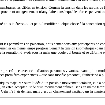
s membranes les câbles en tension. Comme la tension dans les rayons de 
lles procurent un agencement triangulaire dans lequel les forces peuvent
nous intéresse-t-il et peut-il modifier quelque chose à la conception q
rit les paramètres de palpation, nous demandons aux participants de cont
gmenter en même temps progressivement la tension (isométrique) dans le
ire la sensation d’avoir sous la main une boule qui bouge et se déforme s
opre crâne et avec celui d’autres personnes vivantes, avant qu’un modèl
es premières expériences – que sans modèle préconçu, Sutherland a pu 
ques majeurs : outre l’idée d’un possible mouvement crânien, elle a ob
, en effet, accepter l’idée d’un mouvement crânien, sans en même temp
té. Cela n’a l’air de rien, mais c’est un changement capital dans la maniè