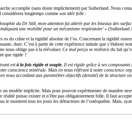
arche accomplie (sans doute implicitement) par Sutherland. Nous connais
u’il considérera longtemps comme son
idée folle
:
losophie du Dr Still, mon attention fut attirée par les biseaux des surfa
indiquant une mobilité pour un mécanisme respiratoire’ »
(Sutherland 
es os du crâne et la rigidité absolue de l’os. Concernant la rigidité oss
sante, dure. C’est à partir de cette expérience initiale que s’élabore not
 ne nous oblige pas à la réévaluer. Ce
mal perçu
se renforce du fait qu’
nt que rigide ?
vivant est
à la fois rigide et souple
. Il est rigide grâce à ses composant
tre conscience minérale. Mais en nous référant à notre conscience orga
et en nous accordant aux paramètres objectifs (densité) de la structu
ser un modèle implicite. Mais pour pouvoir expérimenter de manière neuve
e réalité puisse exister et n’être pas obligatoirement folle. Il faut acc
s le montrent tous les jours les détracteurs de l’ostéopathie. Mais, aya