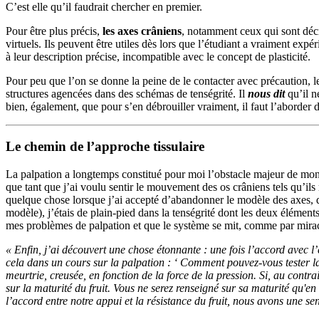
C’est elle qu’il faudrait chercher en premier.
Pour être plus précis,
les axes crâniens
, notamment ceux qui sont dé
virtuels. Ils peuvent être utiles dès lors que l’étudiant a vraiment exp
à leur description précise, incompatible avec le concept de plasticité.
Pour peu que l’on se donne la peine de le contacter avec précaution, le
structures agencées dans des schémas de tenségrité. Il
nous dit
qu’il n
bien, également, que pour s’en débrouiller vraiment, il faut l’aborder da
Le chemin de l’approche tissulaire
La palpation a longtemps constitué pour moi l’obstacle majeur de mon 
que tant que j’ai voulu sentir le mouvement des os crâniens tels qu’ils
quelque chose lorsque j’ai accepté d’abandonner le modèle des axes, de 
modèle), j’étais de plain-pied dans la tenségrité dont les deux élément
mes problèmes de palpation et que le système se mit, comme par miracl
« Enfin, j’ai découvert une chose étonnante : une fois l’accord avec l’
cela dans un cours sur la palpation : ‘ Comment pouvez-vous tester la m
meurtrie, creusée, en fonction de la force de la pression. Si, au contr
sur la maturité du fruit. Vous ne serez renseigné sur sa maturité qu'e
l’accord entre notre appui et la résistance du fruit, nous avons une se