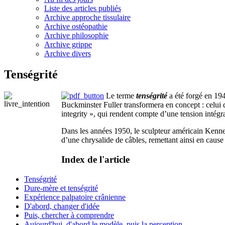
Liste des articles publiés
Archive approche tissulaire
Archive ostéopathie
Archive philosophie
Archive grippe
Archive divers
Tenségrité
Le terme
tenségrité
a été forgé en 19
Buckminster Fuller transformera en concept : celui d
integrity », qui rendent compte d’une tension intégral
Dans les années 1950, le sculpteur américain Kennet
d’une chrysalide de câbles, remettant ainsi en cause 
Index de l'article
Tenségrité
Dure-mère et tenségrité
Expérience palpatoire crânienne
D'abord, changer d'idée
Puis, chercher à comprendre
Aujourd'hui, d'abord le modèle, puis la perception