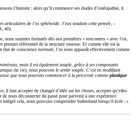
sons l’histoire : alors qu’il commence ses études d’ostéopathie, il
ces articulaires de l’os sphénoïde. J’eus soudain cette pensée, –
A, 40).
euse, nous sommes formatés dès nos premières « rencontres » avec l’os,
re premier référentiel de la structure osseuse. Et comme elle est la
en état de conscience
normale
, l’os nous apparaît effectivement comme
s minéraux, mais il est également souple, grâce à ses composants
nique (la vie), nous pouvons le sentir souple. C’est en modifiant
re osseuse que nous pouvons commencer à la percevoir comme
plastique
, il faut accepter de changer d’idée sur les choses, accepter qu’elles
epter de nous déconnecter du passé pour parvenir à une expérience
nt intégré cela, nous pouvons comprendre Sutherland lorsqu’il écrit :
«