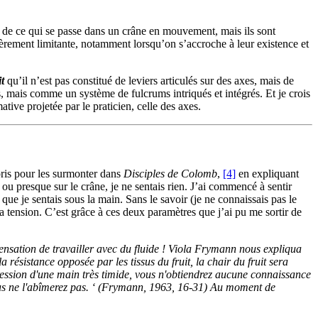
on de ce qui se passe dans un crâne en mouvement, mais ils sont
ulièrement limitante, notamment lorsqu’on s’accroche à leur existence et
t
qu’il n’est pas constitué de leviers articulés sur des axes, mais de
 mais comme un système de fulcrums intriqués et intégrés. Et je crois
tive projetée par le praticien, celle des axes.
pris pour les surmonter dans
Disciples de Colomb
,
[4]
en expliquant
ou presque sur le crâne, je ne sentais rien. J’ai commencé à sentir
ue je sentais sous la main. Sans le savoir (je ne connaissais pas le
a tension. C’est grâce à ces deux paramètres que j’ai pu me sortir de
a sensation de travailler avec du fluide ! Viola Frymann nous expliqua
résistance opposée par les tissus du fruit, la chair du fruit sera
a pression d'une main très timide, vous n'obtiendrez aucune connaissance
 vous ne l'abîmerez pas. ‘ (Frymann, 1963, 16-31) Au moment de