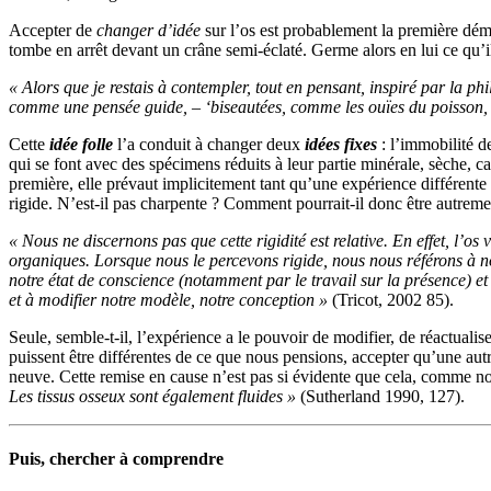
Accepter de
changer d’idée
sur l’os est probablement la première dém
tombe en arrêt devant un crâne semi-éclaté. Germe alors en lui ce q
« Alors que je restais à contempler, tout en pensant, inspiré par la phi
comme une pensée guide, – ‘biseautées, comme les ouïes du poisson, 
Cette
idée folle
l’a conduit à changer deux
idées fixes
: l’immobilité d
qui se font avec des spécimens réduits à leur partie minérale, sèche, cas
première, elle prévaut implicitement tant qu’une expérience différente
rigide. N’est-il pas charpente ? Comment pourrait-il donc être autreme
« Nous ne discernons pas que cette rigidité est relative. En effet, l’os 
organiques. Lorsque nous le percevons rigide, nous nous référons à no
notre état de conscience (notamment par le travail sur la présence) 
et à modifier notre modèle, notre conception »
(Tricot, 2002 85).
Seule, semble-t-il, l’expérience a le pouvoir de modifier, de réactuali
puissent être différentes de ce que nous pensions, accepter qu’une autr
neuve. Cette remise en cause n’est pas si évidente que cela, comme nou
Les tissus osseux sont également fluides »
(Sutherland 1990, 127).
Puis, chercher à comprendre