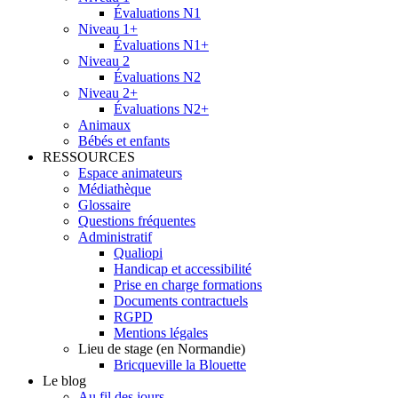
Évaluations N1
Niveau 1+
Évaluations N1+
Niveau 2
Évaluations N2
Niveau 2+
Évaluations N2+
Animaux
Bébés et enfants
RESSOURCES
Espace animateurs
Médiathèque
Glossaire
Questions fréquentes
Administratif
Qualiopi
Handicap et accessibilité
Prise en charge formations
Documents contractuels
RGPD
Mentions légales
Lieu de stage (en Normandie)
Bricqueville la Blouette
Le blog
Au fil des jours