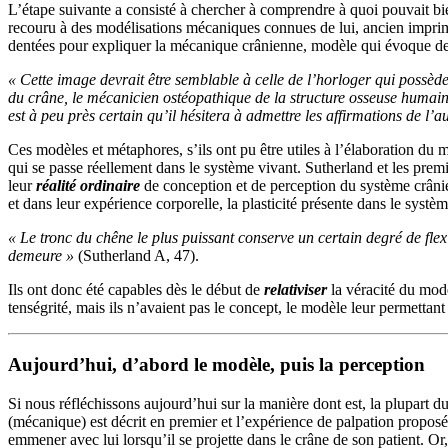
L’étape suivante a consisté à chercher à comprendre à quoi pouvait bie
recouru à des modélisations mécaniques connues de lui, ancien imprimeu
dentées pour expliquer la mécanique crânienne, modèle qui évoque des st
« Cette image devrait être semblable à celle de l’horloger qui poss
du crâne, le mécanicien ostéopathique de la structure osseuse humaine
est à peu près certain qu’il hésitera à admettre les affirmations de l’
Ces modèles et métaphores, s’ils ont pu être utiles à l’élaboration d
qui se passe réellement dans le système vivant. Sutherland et les premi
leur
réalité ordinaire
de conception et de perception du système crânien,
et dans leur expérience corporelle, la plasticité présente dans le systè
« Le tronc du chêne le plus puissant conserve un certain degré de flex
demeure »
(Sutherland A, 47).
Ils ont donc été capables dès le début de
relativiser
la véracité du modè
tenségrité, mais ils n’avaient pas le concept, le modèle leur permettant
Aujourd’hui, d’abord le modèle, puis la perception
Si nous réfléchissons aujourd’hui sur la manière dont est, la plupart 
(mécanique) est décrit en premier et l’expérience de palpation proposé
emmener avec lui lorsqu’il se projette dans le crâne de son patient. Or, l