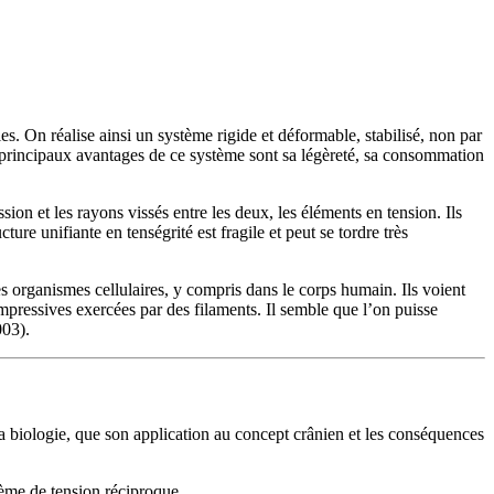
lles. On réalise ainsi un système rigide et déformable, stabilisé, non par
 principaux avantages de ce système sont sa légèreté, sa consommation
sion et les rayons vissés entre les deux, les éléments en tension. Ils
ure unifiante en tenségrité est fragile et peut se tordre très
s organismes cellulaires, y compris dans le corps humain. Ils voient
mpressives exercées par des filaments. Il semble que l’on puisse
003).
la biologie, que son application au concept crânien et les conséquences
tème de tension réciproque.