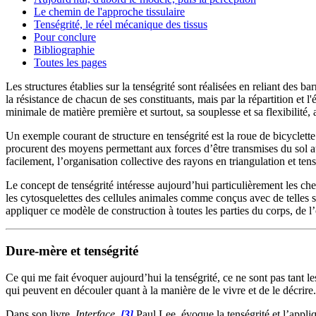
Le chemin de l'approche tissulaire
Tenségrité, le réel mécanique des tissus
Pour conclure
Bibliographie
Toutes les pages
Les structures établies sur la tenségrité sont réalisées en reliant des ba
la résistance de chacun de ses constituants, mais par la répartition et 
minimale de matière première et surtout, sa souplesse et sa flexibilité, 
Un exemple courant de structure en tenségrité est la roue de bicyclette.
procurent des moyens permettant aux forces d’être transmises du sol a
facilement, l’organisation collective des rayons en triangulation et ten
Le concept de tenségrité intéresse aujourd’hui particulièrement les ch
les cytosquelettes des cellules animales comme conçus avec de telles s
appliquer ce modèle de construction à toutes les parties du corps, de 
Dure-mère et tenségrité
Ce qui me fait évoquer aujourd’hui la tenségrité, ce ne sont pas tant 
qui peuvent en découler quant à la manière de le vivre et de le décrire.
Dans son livre,
Interface
,
[3]
Paul Lee, évoque la tenségrité et l’appl