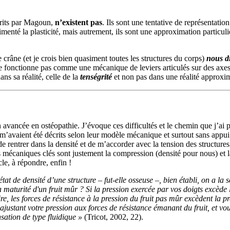
crits par Magoun,
n’existent pas
. Ils sont une tentative de représentati
érimenté la plasticité, mais autrement, ils sont une approximation partic
 crâne (et je crois bien quasiment toutes les structures du corps)
nous di
e fonctionne pas comme une mécanique de leviers articulés sur des axes,
ns sa réalité, celle de la
tenségrité
et non pas dans une réalité approxima
avancée en ostéopathie. J’évoque ces difficultés et le chemin que j’ai 
 m’avaient été décrits selon leur modèle mécanique et surtout sans appui 
rentrer dans la densité et de m’accorder avec la tension des structures q
s mécaniques clés sont justement la compression (densité pour nous) et l
e, à répondre, enfin !
état de densité d’une structure – fut-elle osseuse –, bien établi, on a l
aturité d'un fruit mûr ? Si la pression exercée par vos doigts excède la 
aire, les forces de résistance à la pression du fruit pas mûr excèdent l
n ajustant votre pression aux forces de résistance émanant du fruit, et
nsation de type fluidique »
(Tricot, 2002, 22).