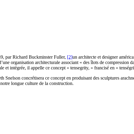
49, par Richard Buckminster Fuller,
[2]
un architecte et designer américa
’une organisation architecturale associant « des îlots de compression da
e et intégrée, il appelle ce concept « tensegrity, » francisé en « tenségri
h Snelson concrétisera ce concept en produisant des sculptures arachné
notre longue culture de la construction.