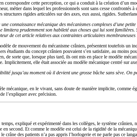
n correspondre cette perception, ce qui a conduit à la création d’un mod
r, métier dans lequel les professionnels sont sans cesse confrontés à de
ructures rigides articulées sur des axes, eux aussi, rigides. Sutherland
ède une connaissance mécanique des mécanismes complexes d’une petite 
 limitera prudemment son habileté aux choses qui lui sont familières. S
auteur de cet article relatives aux contraintes articulaires membraneuses
u modèle de mouvement du mécanisme crânien, présentent toutefois un in
ers étudiants du concept crânien pouvaient s’en satisfaire, au moins pou
 de sorte que, lorsque plus tard, ils ont mis en place le modèle mécaniqu
me. Implicitement, elle était associée au modèle mécanique centré sur axes
ibilité jusqu’au moment où il devient une grosse bûche sans sève. On pou
le mécanique, en le vivant, sans doute de manière implicite, comme égal
 de l’expliquer avec précision.
du temps, expliqué et expérimenté dans les collèges, le système crânien, 
e en second. Et comme le modèle est celui de la rigidité de la mécanique
e crâne des patients n’a pas appris l’horlogerie et ne parle pas ce langage.