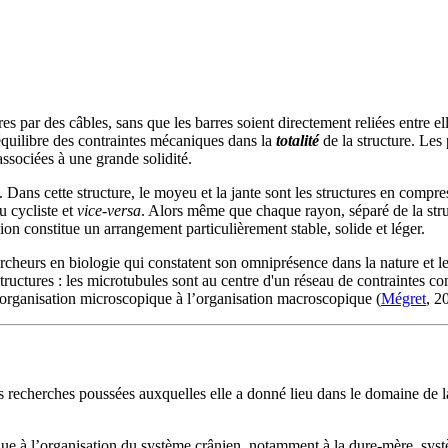
rres par des câbles, sans que les barres soient directement reliées entre e
l'équilibre des contraintes mécaniques dans la
totalité
de la structure. Les
associées à une grande solidité.
 Dans cette structure, le moyeu et la jante sont les structures en compres
u cycliste et
vice-versa
. Alors même que chaque rayon, séparé de la struct
sion constitue un arrangement particulièrement stable, solide et léger.
ercheurs en biologie qui constatent son omniprésence dans la nature et le
tructures : les microtubules sont au centre d'un réseau de contraintes co
l’organisation microscopique à l’organisation macroscopique (
Mégret
, 2
les recherches poussées auxquelles elle a donné lieu dans le domaine de 
ique à l’organisation du système crânien, notamment à la dure-mère, sys