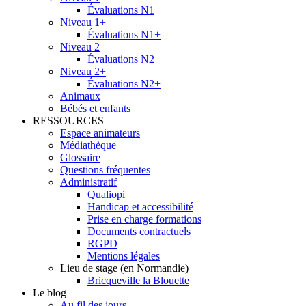
Évaluations N1
Niveau 1+
Évaluations N1+
Niveau 2
Évaluations N2
Niveau 2+
Évaluations N2+
Animaux
Bébés et enfants
RESSOURCES
Espace animateurs
Médiathèque
Glossaire
Questions fréquentes
Administratif
Qualiopi
Handicap et accessibilité
Prise en charge formations
Documents contractuels
RGPD
Mentions légales
Lieu de stage (en Normandie)
Bricqueville la Blouette
Le blog
Au fil des jours