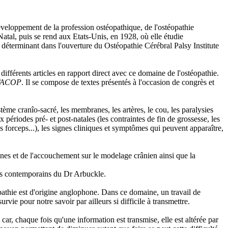
eloppement de la profession ostéopathique, de l'ostéopathie
Natal, puis se rend aux Etats-Unis, en 1928, où elle étudie
le déterminant dans l'ouverture du Ostéopathie Cérébral Palsy Institute
différents articles en rapport direct avec ce domaine de l'ostéopathie.
, FACOP
. Il se compose de textes présentés à l'occasion de congrès et
ème cranîo-sacré, les membranes, les artères, le cou, les paralysies
périodes pré- et post-natales (les contraintes de fin de grossesse, les
es forceps...), les signes cliniques et symptômes qui peuvent apparaître,
nes et de l'accouchement sur le modelage crânien ainsi que la
eurs contemporains du Dr Arbuckle.
pathie est d'origine anglophone. Dans ce domaine, un travail de
rvie pour notre savoir par ailleurs si difficile à transmettre.
 car, chaque fois qu'une information est transmise, elle est altérée par