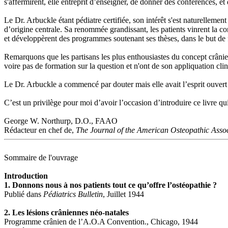
s'affermirent, elle entreprit d’enseigner, de donner des conférences, et
Le Dr. Arbuckle étant pédiatre certifiée, son intérêt s'est naturellement
d’origine centrale. Sa renommée grandissant, les patients vinrent la co
et développèrent des programmes soutenant ses thèses, dans le but de f
Remarquons que les partisans les plus enthousiastes du concept crânien 
voire pas de formation sur la question et n'ont de son appliquation cli
Le Dr. Arbuckle a commencé par douter mais elle avait l’esprit ouvert 
C’est un privilège pour moi d’avoir l’occasion d’introduire ce livre qui
George W. Northurp, D.O., FAAO
Rédacteur en chef de,
The Journal of the American Osteopathic Asso
Sommaire de l'ouvrage
Introduction
1. Donnons nous à nos patients tout ce qu’offre l’ostéopathie ?
Publié dans
Pédiatrics Bulletin
, Juillet 1944
2. Les lésions crâniennes néo-natales
Programme crânien de l’A.O.A Convention., Chicago, 1944