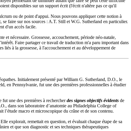
 moyen permettant de diminuer autant que faire se peut cette difficulté
nt disponibles sur un support écrit (l'écrit n'altère pas ce qu'il
fulcrum ou de point d'appui. Nous pouvons appliquer cette notion à
 se faire sur nos sources : A.T. Still et W.G. Sutherland en particulier.
nt d'un accès facile.
ante et nécessaire. Grossesse, accouchement, période néo-natale,
intérêt. Faire partager ce travail de traduction m'a paru important dans
ques liés à la grossesse, à l'accouchement et au développement de
éopathes. Initialement présenté par William G. Sutherland, D.O., le
ld, en Pennsylvanie, fut une des premières professionnelles à étudier
le fut une des premières à rechercher
des signes objectifs évidents
de
 D.O., dans son laboratoire d’anatomie au Philadelphia College of
uait l’étude macro et microscopique du crâne et de son contenu.
 Elle explorait, remettait en question, et évaluait chaque étape de sa
ien et que son diagnostic et ses techniques thérapeutiques