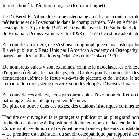
Introduction à la l'édition française (Romain Luquet)
Le Dr Béryl E. Arbuckle est une ostéopathe américaine, contemporain
pédiatrique et de l'ostéopathie dans le champ crânien. Née en Afrique d
l'ostéopathie. À partir de 1942, elle travaille avec le Dr Sutherland do
de Broomall, Pennsylvannie. Entre 1958 et 1959 elle est présidente
Au cour de sa carrière, elle s'est beaucoup impliquée dans l'ostéopathi
Il a été publié aux Etats-Unis par l'American Academy of Osteopathy 
parus dans des publications spécialisées entre 1944 et 1970.
De nombreux sujets y sont examinés, comme le modelage, les orbites, le 
d'origine cérébrale, les handicaps, etc. D'autres points, comme des desc
contractions utérines, le fœtus vis-à-vis du placenta et de l'utérus, le
la maturation du système nerveux sont développés. Diverses situations r
Au cours de ces articles, nous parcourons ainsi l'évolution du fœtus 
pathologie néo-natale qui peut en découler.
De plus, on trouve dans ces textes, des citations historiques comment
Traduire cet ouvrage et faire partager sa publication au plus grand no
traduction et de mise à disposition doit être entrepris. Cela a été initi
Concernant l'évolution de l'ostéopathie en France, plusieurs constatatio
– La première est l'altération du savoir ostéopathique par rapport à ce 