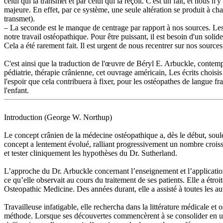
celui qui la transmet et par celui qui la reçoit. C'est un fait, et nous
majeure. En effet, par ce système, une seule altération se produit à cha
transmet).
– La seconde est le manque de centrage par rapport à nos sources. Les
notre travail ostéopathique. Pour être puissant, il est besoin d'un solid
Cela a été rarement fait. Il est urgent de nous recentrer sur nos sources
C'est ainsi que la traduction de l'œuvre de Béryl E. Arbuckle, contemp
pédiatrie, thérapie crânienne, cet ouvrage américain, Les écrits choisi
l'espoir que cela contribuera à fixer, pour les ostéopathes de langue f
l'enfant.
Introduction (George W. Northup)
Le concept crânien de la médecine ostéopathique a, dès le début, soule
concept a lentement évolué, ralliant progressivement un nombre croissa
et tester cliniquement les hypothèses du Dr. Sutherland.
L’approche du Dr. Arbuckle concernant l’enseignement et l’application
ce qu’elle observait au cours du traitement de ses patients. Elle a étr
Osteopathic Medicine. Des années durant, elle a assisté à toutes les a
Travailleuse infatigable, elle rechercha dans la littérature médicale et
méthode. Lorsque ses découvertes commencèrent à se consolider en une