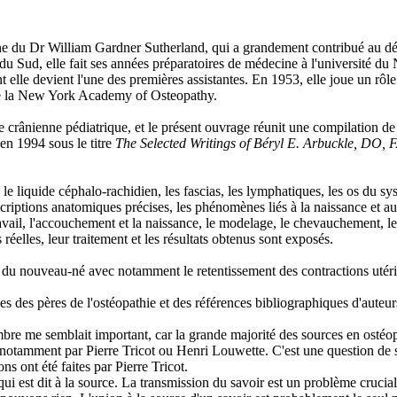
e du Dr William Gardner Sutherland, qui a grandement contribué au dév
u Sud, elle fait ses années préparatoires de médecine à l'université du 
nt elle devient l'une des premières assistantes. En 1953, elle joue un rô
 de la New York Academy of Osteopathy.
e crânienne pédiatrique, et le présent ouvrage réunit une compilation de 
en 1994 sous le titre
The Selected Writings of Béryl E. Arbuckle, DO
liquide céphalo-rachidien, les fascias, les lymphatiques, les os du syst
riptions anatomiques précises, les phénomènes liés à la naissance et aux 
 travail, l'accouchement et la naissance, le modelage, le chevauchement, l
éelles, leur traitement et les résultats obtenus sont exposés.
et du nouveau-né avec notamment le retentissement des contractions utéri
ées des pères de l'ostéopathie et des références bibliographiques d'aut
mbre me semblait important, car la grande majorité des sources en ostéo
é, notamment par Pierre Tricot ou Henri Louwette. C'est une question de su
ns ont été faites par Pierre Tricot.
qui est dit à la source. La transmission du savoir est un problème crucial