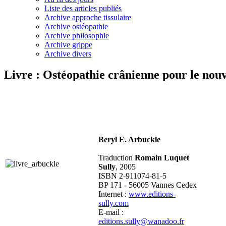
Liste des articles publiés
Archive approche tissulaire
Archive ostéopathie
Archive philosophie
Archive grippe
Archive divers
Livre : Ostéopathie crânienne pour le nouv
Beryl E. Arbuckle
Traduction
Romain Luquet
Sully
, 2005
ISBN 2-911074-81-5
BP 171 - 56005 Vannes Cedex
Internet :
www.editions-
sully.com
E-mail :
editions.sully@wanadoo.fr