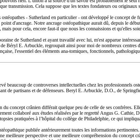
 n'y pouvons rien. L'union à la source d'un savoir est probablement le seul
que transmission. Cela suppose que les textes fondateurs ou originaux soie
 ostéopathes - Sutherland en particulier - ont développé le concept de 
e point d'ancrage. Notre ancrage ostéopathique aurait dû, depuis le début,
, mais pour cela, encore faut-il que nous les connaissions et qu'elles soie
oraine de Sutherland et ayant travaillé avec lui, m'est apparue intéress
s de Béryl E. Arbuckle, regroupait ainsi pour moi de nombreux centres d'
rançaise, l'essentiel des éléments ana-tomiques, fonctionnels, pathologi
vé beaucoup de controverses intellectuelles chez les professionnels ost
nt de partisans et de défenseurs. Beryl E. Arbuckle, D.O., de Springfie
 du concept crânien différait quelque peu de celle de ses confrères. El
oitement collaboré aux études réalisées par le regretté Angus G. Cathie,
utopsies pratiquées à l’hôpital du collège de Philadelphie, ce qui impliq
 ostéopathique publiée antérieurement toutes les informations pertinentes.
 meilleure perspective et une meilleure compréhension du concept crân