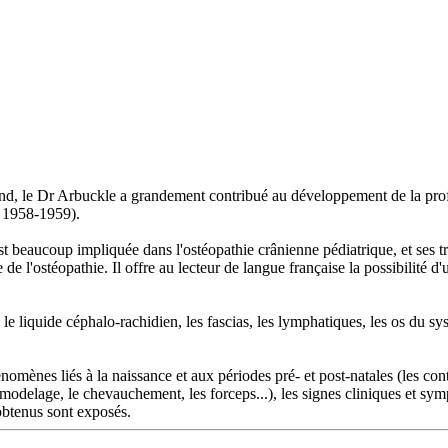
, le Dr Arbuckle a grandement contribué au développement de la profes
 1958-1959).
'est beaucoup impliquée dans l'ostéopathie crânienne pédiatrique, et ses 
 de l'ostéopathie. Il offre au lecteur de langue française la possibilité d
liquide céphalo-rachidien, les fascias, les lymphatiques, les os du syst
ènes liés à la naissance et aux périodes pré- et post-natales (les contra
 le modelage, le chevauchement, les forceps...), les signes cliniques et 
 obtenus sont exposés.