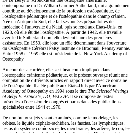
Le Dr Béryl E. Arbuckle est une ostéopathe américaine,
contemporaine du Dr William Gardner Sutherland, qui a grandement
contribué au développement de la profession ostéopathique, de
l'ostéopathie pédiatrique et de l'ostéopathie dans le champ crânien.
Née en Afrique du Sud, elle fait ses années préparatoires de
médecine à l'université du Natal, puis se rend aux Etats-Unis, en
1928, où elle étudie l'ostéopathie. À partir de 1942, elle travaille
avec le Dr Sutherland dont elle devient l'une des premières
assistantes. En 1953, elle joue un rôle déterminant dans l'ouverture
du Ostéopathie Cérébral Palsy Institute de Broomall, Pennsylvannie.
Entre 1958 et 1959 elle est présidente de la New York Academy of
Osteopathy.
Au cour de sa carrière, elle s'est beaucoup impliquée dans
l'ostéopathie crânienne pédiatrique, et le présent ouvrage réunit une
compilation de différents articles en rapport direct avec ce domaine
de l'ostéopathie. Il a été publié aux Etats-Unis par l'American
Academy of Osteopathy en 1994 sous le titre
The Selected Writings
of Béryl E. Arbuckle, DO, FACOP
. Il se compose de textes
présentés à l'occasion de congrès et parus dans des publications
spécialisées entre 1944 et 1970.
De nombreux sujets y sont examinés, comme le modelage, les
orbites, le liquide céphalo-rachidien, les fascias, les lymphatiques,
les os du système cranîo-sacré, les membranes, les artères, le cou, les