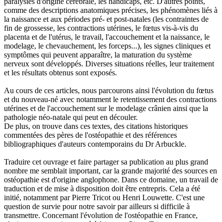
paralysies d'origine cérébrale, les handicaps, etc. D'autres points,
comme des descriptions anatomiques précises, les phénomènes liés à
la naissance et aux périodes pré- et post-natales (les contraintes de
fin de grossesse, les contractions utérines, le fœtus vis-à-vis du
placenta et de l'utérus, le travail, l'accouchement et la naissance, le
modelage, le chevauchement, les forceps...), les signes cliniques et
symptômes qui peuvent apparaître, la maturation du système
nerveux sont développés. Diverses situations réelles, leur traitement
et les résultats obtenus sont exposés.
Au cours de ces articles, nous parcourons ainsi l'évolution du fœtus
et du nouveau-né avec notamment le retentissement des contractions
utérines et de l'accouchement sur le modelage crânien ainsi que la
pathologie néo-natale qui peut en découler.
De plus, on trouve dans ces textes, des citations historiques
commentées des pères de l'ostéopathie et des références
bibliographiques d'auteurs contemporains du Dr Arbuckle.
Traduire cet ouvrage et faire partager sa publication au plus grand
nombre me semblait important, car la grande majorité des sources en
ostéopathie est d'origine anglophone. Dans ce domaine, un travail de
traduction et de mise à disposition doit être entrepris. Cela a été
initié, notamment par Pierre Tricot ou Henri Louwette. C'est une
question de survie pour notre savoir par ailleurs si difficile à
transmettre. Concernant l'évolution de l'ostéopathie en France,