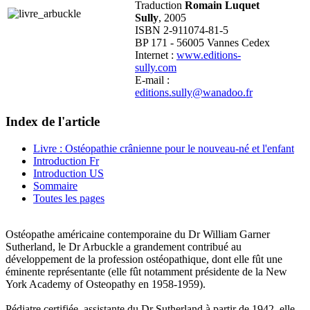
Traduction
Romain Luquet
Sully
, 2005
ISBN 2-911074-81-5
BP 171 - 56005 Vannes Cedex
Internet :
www.editions-
sully.com
E-mail :
editions.sully@wanadoo.fr
Index de l'article
Livre : Ostéopathie crânienne pour le nouveau-né et l'enfant
Introduction Fr
Introduction US
Sommaire
Toutes les pages
Ostéopathe américaine contemporaine du Dr William Garner
Sutherland, le Dr Arbuckle a grandement contribué au
développement de la profession ostéopathique, dont elle fût une
éminente représentante (elle fût notamment présidente de la New
York Academy of Osteopathy en 1958-1959).
Pédiatre certifiée, assistante du Dr Sutherland à partir de 1942, elle