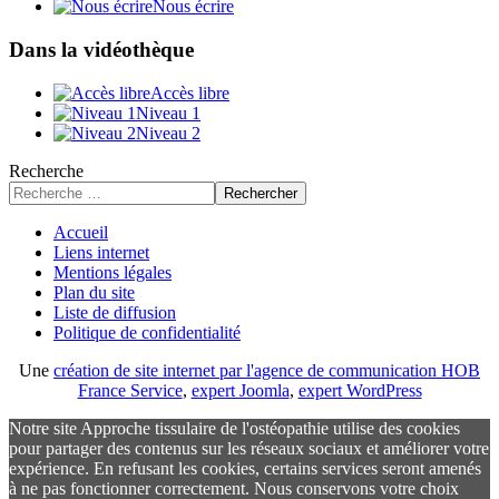
Nous écrire
Dans la vidéothèque
Accès libre
Niveau 1
Niveau 2
Recherche
Rechercher
Accueil
Liens internet
Mentions légales
Plan du site
Liste de diffusion
Politique de confidentialité
Une
création de site internet par l'agence de communication HOB
France Service
,
expert Joomla
,
expert WordPress
Notre site Approche tissulaire de l'ostéopathie utilise des cookies
pour partager des contenus sur les réseaux sociaux et améliorer votre
expérience. En refusant les cookies, certains services seront amenés
à ne pas fonctionner correctement. Nous conservons votre choix