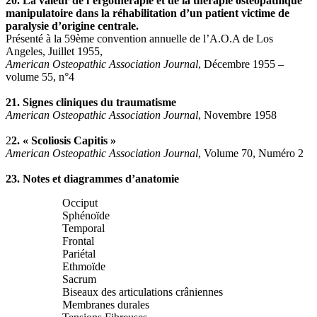
20. La valeur de l’ergothérapie et de la thérapie ostéopathique
manipulatoire dans la réhabilitation d’un patient victime de
paralysie d’origine centrale.
Présenté à la 59ème convention annuelle de l’A.O.A de Los
Angeles, Juillet 1955,
American Osteopathic Association Journal
, Décembre 1955 –
volume 55, n°4
21. Signes cliniques du traumatisme
American Osteopathic Association Journal
, Novembre 1958
2
2. « Scoliosis Capitis »
American Osteopathic Association Journal
, Volume 70, Numéro 2
23. Notes et diagrammes d’anatomie
Occiput
Sphénoïde
Temporal
Frontal
Pariétal
Ethmoïde
Sacrum
Biseaux des articulations crâniennes
Membranes durales