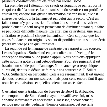
plusieurs constatations ont été faites par Pierre Tricot.
– La première est l'altération du savoir ostéopathique par rapport à
ce qui est dit à la source. La transmission du savoir est un problème
crucial car, chaque fois qu'une information est transmise, elle est
altérée par celui qui la transmet et par celui qui la reçoit. C'est un
fait, et nous n'y pouvons rien. L'union à la source d'un savoir est
probablement le seul moyen permettant de diminuer autant que faire
se peut cette difficulté majeure. En effet, par ce système, une seule
altération se produit à chaque transmission. Cela suppose que les
textes fondateurs ou originaux soient disponibles sur un support écrit
(l'écrit n'altère pas ce qu'il transmet).
– La seconde est le manque de centrage par rapport à nos sources.
Les ostéopathes - Sutherland en particulier - ont développé le
concept de fulcrum ou de point d'appui. Nous pouvons appliquer
cette notion à notre travail ostéopathique. Pour être puissant, il est
besoin d'un solide point d'ancrage. Notre ancrage ostéopathique
aurait dû, depuis le début, se faire sur nos sources : A.T. Still et
W.G. Sutherland en particulier. Cela a été rarement fait. Il est urgent
de nous recentrer sur nos sources, mais pour cela, encore faut-il que
nous les connaissions et qu'elles soient d'un accès facile.
C'est ainsi que la traduction de l'œuvre de Béryl E. Arbuckle,
contemporaine de Sutherland et ayant travaillé avec lui, m'est
apparue intéressante et nécessaire. Grossesse, accouchement,
période néo-natale, pédiatrie, thérapie crânienne, cet ouvrage