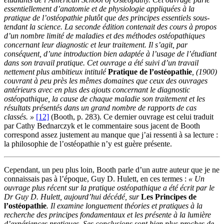
essentiellement d’anatomie et de physiologie appliquées à la
pratique de l’ostéopathie plutôt que des principes essentiels sous-
tendant la science. La seconde édition contenait des cours à propos
d’un nombre limité de maladies et des méthodes ostéopathiques
concernant leur diagnostic et leur traitement. Il s’agit, par
conséquent, d’une introduction bien adaptée à l’usage de l’étudiant
dans son travail pratique. Cet ouvrage a été suivi d’un travail
nettement plus ambitieux intitulé
Pratique de l’ostéopathie
, (1900)
couvrant à peu près les mêmes domaines que ceux des ouvrages
antérieurs avec en plus des ajouts concernant le diagnostic
ostéopathique, la cause de chaque maladie son traitement et les
résultats présentés dans un grand nombre de rapports de cas
classés. »
[12]
(Booth, p. 283). Ce dernier ouvrage est celui traduit
par Cathy Bednarczyk et le commentaire sous jacent de Booth
correspond assez justement au manque que j’ai ressenti à sa lecture :
la philosophie de l’ostéopathie n’y est guère présente.
Cependant, un peu plus loin, Booth parle d’un autre auteur que je ne
connaissais pas à l’époque, Guy D. Hulett, en ces termes :
« Un
ouvrage plus récent sur la pratique ostéopathique a été écrit par le
Dr Guy D. Hulett, aujourd’hui décédé, sur
Les Principes de
l’ostéopathie
. Il examine longuement théories et pratiques à la
recherche des principes fondamentaux et les présente à la lumière
d’expériences pratiques. Ses conclusions sont bien plus proches de