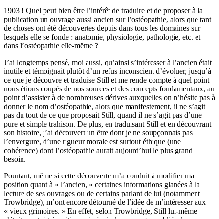
1903 ! Quel peut bien être l’intérêt de traduire et de proposer à la
publication un ouvrage aussi ancien sur l’ostéopathie, alors que tant
de choses ont été découvertes depuis dans tous les domaines sur
lesquels elle se fonde : anatomie, physiologie, pathologie, etc. et
dans l’ostéopathie elle-même ?
J’ai longtemps pensé, moi aussi, qu’ainsi s’intéresser à l’ancien était
inutile et témoignait plutôt d’un refus inconscient d’évoluer, jusqu’à
ce que je découvre et traduise Still et me rende compte à quel point
nous étions coupés de nos sources et des concepts fondamentaux, au
point d’assister à de nombreuses dérives auxquelles on n’hésite pas à
donner le nom d’ostéopathie, alors que manifestement, il ne s’agit
pas du tout de ce que proposait Still, quand il ne s’agit pas d’une
pure et simple trahison. De plus, en traduisant Still et en découvrant
son histoire, j’ai découvert un être dont je ne soupçonnais pas
l’envergure, d’une rigueur morale est surtout éthique (une
cohérence) dont l’ostéopathie aurait aujourd’hui le plus grand
besoin.
Pourtant, même si cette découverte m’a conduit à modifier ma
position quant à « l’ancien, » certaines informations glanées à la
lecture de ses ouvrages ou de certains parlant de lui (notamment
Trowbridge), m’ont encore détourné de l’idée de m’intéresser aux
« vieux grimoires. » En effet, selon Trowbridge, Still lui-même