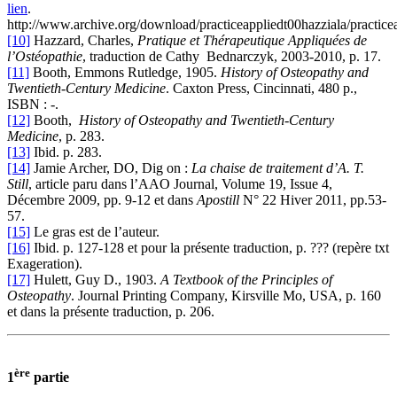
lien
.
http://www.archive.org/download/practiceappliedt00hazziala/practice
[10]
Hazzard, Charles,
Pratique et Thérapeutique Appliquées de
l’Ostéopathie
, traduction de Cathy Bednarczyk, 2003-2010, p. 17.
[11]
Booth, Emmons Rutledge, 1905.
History of Osteopathy and
Twentieth-Century Medicine
. Caxton Press, Cincinnati, 480 p.,
ISBN : -.
[12]
Booth,
History of Osteopathy and Twentieth-Century
Medicine
, p. 283.
[13]
Ibid. p. 283.
[14]
Jamie Archer, DO, Dig on :
La chaise de traitement d’A. T.
Still
, article paru dans l’AAO Journal, Volume 19, Issue 4,
Décembre 2009, pp. 9-12 et dans
Apostill
N° 22 Hiver 2011, pp.53-
57.
[15]
Le gras est de l’auteur.
[16]
Ibid. p. 127-128 et pour la présente traduction, p. ??? (repère txt
Exageration).
[17]
Hulett, Guy D., 1903.
A Textbook of the Principles of
Osteopathy
. Journal Printing Company, Kirsville Mo, USA, p. 160
et dans la présente traduction, p. 206.
ère
1
partie