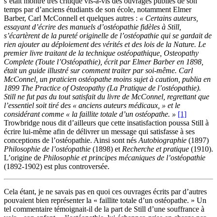
s’était montré très critique vis-à-vis des ouvrages publiés de son
temps par d’anciens étudiants de son école, notamment Elmer
Barber, Carl McConnell et quelques autres :
« Certains auteurs,
essayant d’écrire des manuels d’ostéopathie fidèles à Still,
s’écartèrent de la pureté originelle de l’ostéopathie qui se gardait de
rien ajouter au déploiement des vérités et des lois de la Nature. Le
premier livre traitant de la technique ostéopathique, Osteopathy
Complete (Toute l’Ostéopathie), écrit par Elmer Barber en 1898,
était un guide illustré sur comment traiter par soi-même. Carl
McConnel, un praticien ostéopathe moins sujet à caution, publia en
1899 The Practice of Osteopathy (La Pratique de l’ostéopathie).
Still ne fut pas du tout satisfait du livre de McConnel, regrettant que
l’essentiel soit tiré des « anciens auteurs médicaux, » et le
considérant comme « la faillite totale d’un ostéopathe. »
[1]
Trowbridge nous dit d’ailleurs que cette insatisfaction poussa Still à
écrire lui-même afin de délivrer un message qui satisfasse à ses
conceptions de l’ostéopathie. Ainsi sont nés
Autobiographie
(1897)
Philosophie de l’ostéopathie
(1898) et
Recherche et pratique
(1910).
L’origine de
Philosophie et principes mécaniques de l’ostéopathie
(1892-1902) est plus controversée.
Cela étant, je ne savais pas en quoi ces ouvrages écrits par d’autres
pouvaient bien représenter la « faillite totale d’un ostéopathe. » Un
tel commentaire témoignait-il de la part de Still d’une souffrance à