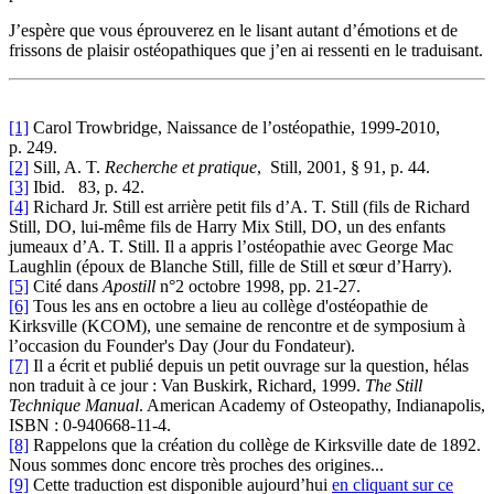
J’espère que vous éprouverez en le lisant autant d’émotions et de
frissons de plaisir ostéopathiques que j’en ai ressenti en le traduisant.
[1]
Carol Trowbridge, Naissance de l’ostéopathie, 1999-2010,
p. 249.
[2]
Sill, A. T.
Recherche et pratique
, Still, 2001, § 91, p. 44.
[3]
Ibid. 83, p. 42.
[4]
Richard Jr. Still est arrière petit fils d’A. T. Still (fils de Richard
Still, DO, lui-même fils de Harry Mix Still, DO, un des enfants
jumeaux d’A. T. Still. Il a appris l’ostéopathie avec George Mac
Laughlin (époux de Blanche Still, fille de Still et sœur d’Harry).
[5]
Cité dans
Apostill
n°2 octobre 1998, pp. 21-27.
[6]
Tous les ans en octobre a lieu au collège d'ostéopathie de
Kirksville (KCOM), une semaine de rencontre et de symposium à
l’occasion du Founder's Day (Jour du Fondateur).
[7]
Il a écrit et publié depuis un petit ouvrage sur la question, hélas
non traduit à ce jour : Van Buskirk, Richard, 1999.
The Still
Technique Manual
. American Academy of Osteopathy, Indianapolis,
ISBN : 0-940668-11-4.
[8]
Rappelons que la création du collège de Kirksville date de 1892.
Nous sommes donc encore très proches des origines...
[9]
Cette traduction est disponible aujourd’hui
en cliquant sur ce