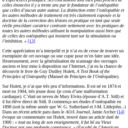
celles énoncées il y a trente ans par le fondateur de l’ostéopathie
que celles d’aucun autre auteur. La distinction entre l’ostéopathie et
les autres méthodes de traitement est très clairement exposée et la
doctrine de la correction des lésions en pratique en tant que seule
réelle procédure curatrice contraste nettement avec les pratiques de
toutes les autres méthodes utilisant la manipulation aussi bien que
de celles des ostéopathes qui insistent tant sur la stimulation ou
l’inhibition. »
[13]
Cette appréciation m’a interpellé et je n’ai eu de cesse de trouver un
exemplaire de cet ouvrage ou une copie pour m’en faire une idée.
Heureusement, avec la généralisation du scannage des ouvrages
anciens et leur mise à disposition sur l’Internet, j’ai eu la chance de
découvrir le livre de Guy Dudley Hulett,
A Text Book of the
Principles of Osteopathy
(Manuel de Principes de l’Ostéopathie).
Sur Hulett, je n’ai que très peu d’informations. Il est né en 1874 et
mort en 1904, très jeune donc (je crois d’une malformation
cardiaque). C’était un neveu de Mary Elvira (épouse d’A.T. Still) et
il fut élève direct de Still. Il commença ses études d’ostéopathie en
1898 (soit la même année que W. G. Sutherland et J-M. Littlejohn...)
Dans un récent article paru dans le
AOA Journal
, Jamie Archer
[14]
évoque un commentaire sur Hulett, trouvé dans un article daté de
1900 :
« tout au long de son enseignement, il fut lié au Vieux
Docteur par une profonde connivence, »
(
Faculté de l’American