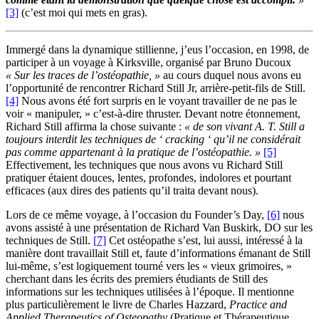
[3]
(c’est moi qui mets en gras).
Immergé dans la dynamique stillienne, j’eus l’occasion, en 1998, de
participer à un voyage à Kirksville, organisé par Bruno Ducoux
« Sur les traces de l’ostéopathie, »
au cours duquel nous avons eu
l’opportunité de rencontrer Richard Still Jr, arrière-petit-fils de Still.
[4]
Nous avons été fort surpris en le voyant travailler de ne pas le
voir « manipuler, » c’est-à-dire thruster. Devant notre étonnement,
Richard Still affirma la chose suivante :
« de son vivant A. T. Still a
toujours interdit les techniques de ‘ cracking ‘ qu’il ne considérait
pas comme appartenant à la pratique de l’ostéopathie. »
[5]
Effectivement, les techniques que nous avons vu Richard Still
pratiquer étaient douces, lentes, profondes, indolores et pourtant
efficaces (aux dires des patients qu’il traita devant nous).
Lors de ce même voyage, à l’occasion du Founder’s Day,
[6]
nous
avons assisté à une présentation de Richard Van Buskirk, DO sur les
techniques de Still.
[
7]
Cet ostéopathe s’est, lui aussi, intéressé à la
manière dont travaillait Still et, faute d’informations émanant de Still
lui-même, s’est logiquement tourné vers les « vieux grimoires, »
cherchant dans les écrits des premiers étudiants de Still des
informations sur les techniques utilisées à l’époque. Il mentionne
plus particulièrement le livre de Charles Hazzard,
Practice and
Applied Therapeutics of Osteopathy
(Pratique et Thérapeutique