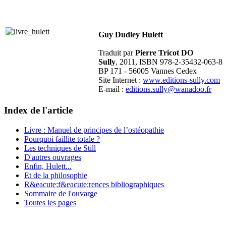
Guy Dudley Hulett
Traduit par
Pierre Tricot DO
Sully
, 2011, ISBN 978-2-35432-063-8
BP 171 - 56005 Vannes Cedex
Site Internet :
www.editions-sully.com
E-mail :
editions.sully@wanadoo.fr
Index de l'article
Livre : Manuel de principes de l’ostéopathie
Pourquoi faillite totale ?
Les techniques de Still
D'autres ouvrages
Enfin, Hulett...
Et de la philosophie
R&eacute;f&eacute;rences bibliographiques
Sommaire de l'ouvarge
Toutes les pages