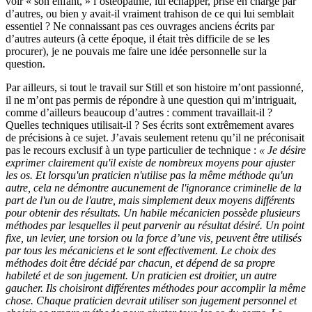
voir « son enfant, » l’ostéopathie, lui échapper, prise en charge par
d’autres, ou bien y avait-il vraiment trahison de ce qui lui semblait
essentiel ? Ne connaissant pas ces ouvrages anciens écrits par
d’autres auteurs (à cette époque, il était très difficile de se les
procurer), je ne pouvais me faire une idée personnelle sur la
question.
Par ailleurs, si tout le travail sur Still et son histoire m’ont passionné,
il ne m’ont pas permis de répondre à une question qui m’intriguait,
comme d’ailleurs beaucoup d’autres : comment travaillait-il ?
Quelles techniques utilisait-il ? Ses écrits sont extrêmement avares
de précisions à ce sujet. J’avais seulement retenu qu’il ne préconisait
pas le recours exclusif à un type particulier de technique :
« Je désire
exprimer clairement qu'il existe de nombreux moyens pour ajuster
les os. Et lorsqu'un praticien n'utilise pas la même méthode qu'un
autre, cela ne démontre aucunement de l'ignorance criminelle de la
part de l'un ou de l'autre, mais simplement deux moyens différents
pour obtenir des résultats. Un habile mécanicien possède plusieurs
méthodes par lesquelles il peut parvenir au résultat désiré. Un point
fixe, un levier, une torsion ou la force d’une vis, peuvent être utilisés
par tous les mécaniciens et le sont effectivement. Le choix des
méthodes doit être décidé par chacun, et dépend de sa propre
habileté et de son jugement. Un praticien est droitier, un autre
gaucher. Ils choisiront différentes méthodes pour accomplir la même
chose. Chaque praticien devrait utiliser son jugement personnel et