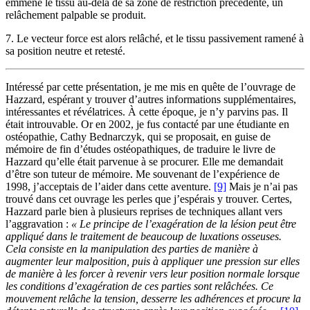
emmène le tissu au-delà de sa zone de restriction précédente, un
relâchement palpable se produit.
7. Le vecteur force est alors relâché, et le tissu passivement ramené à
sa position neutre et retesté.
Intéressé par cette présentation, je me mis en quête de l’ouvrage de
Hazzard, espérant y trouver d’autres informations supplémentaires,
intéressantes et révélatrices. À cette époque, je n’y parvins pas. Il
était introuvable. Or en 2002, je fus contacté par une étudiante en
ostéopathie, Cathy Bednarczyk, qui se proposait, en guise de
mémoire de fin d’études ostéopathiques, de traduire le livre de
Hazzard qu’elle était parvenue à se procurer. Elle me demandait
d’être son tuteur de mémoire. Me souvenant de l’expérience de
1998, j’acceptais de l’aider dans cette aventure.
[9]
Mais je n’ai pas
trouvé dans cet ouvrage les perles que j’espérais y trouver. Certes,
Hazzard parle bien à plusieurs reprises de techniques allant vers
l’aggravation :
« Le principe de l’exagération de la lésion peut être
appliqué dans le traitement de beaucoup de luxations osseuses.
Cela consiste en la manipulation des parties de manière à
augmenter leur malposition, puis à appliquer une pression sur elles
de manière à les forcer à revenir vers leur position normale lorsque
les conditions d’exagération de ces parties sont relâchées. Ce
mouvement relâche la tension, desserre les adhérences et procure la