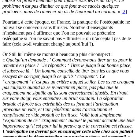
choisir sa propre méthode pour ajuster tous les os du corps. Le
problème n'est pas d'imiter ce que font avec succès quelques
praticiens, mais de ramener un os de l'anormal au normal. »
[2]
Pourtant, à cette époque, en France, la pratique de l’ostéopathie ne
pouvait se concevoir sans thruster. Nombre d’enseignants
n’hésitaient pas à affirmer que l’on ne pouvait se prétendre
ostéopathe si l’on ne savait pas « thruster » ou n’acceptait pas de le
faire (cela a-t-il vraiment changé aujourd’hui ?).
Or Still lui-même se montrait beaucoup plus circonspect :
« Quelqu’un demande : ' Comment devons-nous tirer un os pour le
remettre en place ? ' Je réponds : ‘ Tirez-le jusqu’à sa bonne place,
et laissez-le là. ‘ Un homme conseille de tirer tous les os que vous
essayez de corriger, jusqu’à ce qu’ils ‘ craquent ‘. Ce
‘ craquement ‘ n’est pas un critère auquel se fier. Les os ne craquent
pas toujours quand ils se remettent en place, pas plus que le
craquement ne signifie qu’ils sont correctement ajustés. En tirant
sur votre doigt, vous entendrez un bruit soudain. La séparation
brutale et forcée des extrémités des os formant l’articulation
provoque un vide, et l’air pénétrant dans l’articulation et
remplissant ce vide produit ce bruit sec. Voilà tout simplement
l’explication de ce ‘ craquement ‘ auquel le patient accorde une telle
importance qu’il est pour lui la preuve que la correction est réussie.
L’ostéopathe ne devrait pas encourager cette idée chez son patient
comme étant la démonstration que quelque chose est accompli.
»