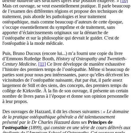
détente naturelle des structures après leur position exagérée. »
[10]
Mais cet ouvrage, se veut essentiellement pratique. Il parle beaucoup
de l’examen des différentes régions et propose des techniques de
traitement, puis aborde les pathologies et leur traitement
ostéopathique, mais comme beaucoup d’auteurs de cette époque,
s’occupe essentiellement du symptôme et de traitement, sans
apporter d’éclaircissements originaux sur la démarche de
l’ostéopathe et sur la philosophie qui devrait le guider. C'est de
l'ostéopathie à la mode médicale.
Puis, Bruno Ducoux (encore lui...) m’a fourni une copie du livre
d’Emmons Rutledge Booth,
History of Osteopathy and Twentieth-
Century Medicine
.
[11]
Ce livre développe de manière exhaustive
l’histoire des premiers temps de l’ostéopathie. Même si beaucoup de
parties sont pour nous peu intéressantes, parce qu’elles décrivent les
vicissitudes de l’ostéopathie naissante, état par état, il parle assez
largement de Still et des siens, des concepts, des premiers temps du
collège de Kirksville. À la fin de son ouvrage, il présente un certain
nombre de livres parus à l’époque et donne son opinion personnelle
à leur propos.
Des ouvrages de Hazzard, il dit les choses suivantes :
« Le domaine
de la pratique ostéopathique générale a été talentueusement
présenté par le Dr Charles Hazzard dans ses
Principes de
l’ostéopathie
(1899), qui consiste en une série de cours délivrés aux
étudiants de l’American School of Osteopathy. Cet ouvrage parle