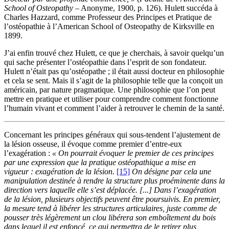
School of Osteopathy
– Anonyme, 1900, p. 126). Hulett succéda à
Charles Hazzard, comme Professeur des Principes et Pratique de
l’ostéopathie à l’American School of Osteopathy de Kirksville en
1899.
J’ai enfin trouvé chez Hulett, ce que je cherchais, à savoir quelqu’un
qui sache présenter l’ostéopathie dans l’esprit de son fondateur.
Hulett n’était pas qu’ostéopathe ; il était aussi docteur en philosophie
et cela se sent. Mais il s’agit de la philosophie telle que la conçoit un
américain, par nature pragmatique. Une philosophie que l’on peut
mettre en pratique et utiliser pour comprendre comment fonctionne
l’humain vivant et comment l’aider à retrouver le chemin de la santé.
Concernant les principes généraux qui sous-tendent l’ajustement de
la lésion osseuse, il évoque comme premier d’entre-eux
l’exagération :
« On pourrait évoquer le premier de ces principes
par une expression que la pratique ostéopathique a mise en
vigueur : exagération de la lésion.
[15]
On désigne par cela une
manipulation destinée à rendre la structure plus proéminente dans la
direction vers laquelle elle s’est déplacée. [...] Dans l’exagération
de la lésion, plusieurs objectifs peuvent être poursuivis. En premier,
la mesure tend à libérer les structures articulaires, juste comme de
pousser très légèrement un clou libérera son emboîtement du bois
dans lequel il est enfoncé, ce qui permettra de le retirer plus