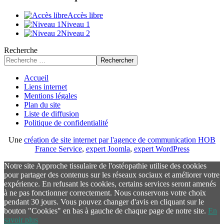
Accès libre
Niveau 1
Niveau 2
Recherche
Rechercher
Accueil
Liens internet
Mentions légales
Plan du site
Liste de diffusion
Politique de confidentialité
Une
création de site internet par l'agence de communication HOB
France Service
,
expert Joomla
,
expert WordPress
Notre site Approche tissulaire de l'ostéopathie utilise des cookies
pour partager des contenus sur les réseaux sociaux et améliorer votre
expérience. En refusant les cookies, certains services seront amenés
à ne pas fonctionner correctement. Nous conservons votre choix
pendant 30 jours. Vous pouvez changer d'avis en cliquant sur le
bouton "Cookies" en bas à gauche de chaque page de notre site.
En
savoir plus