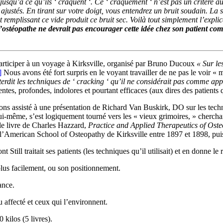
usqu’à ce qu’ils ‘ craquent ‘. Ce ‘ craquement ‘ n’est pas un critère au
ajustés. En tirant sur votre doigt, vous entendrez un bruit soudain. La 
et remplissant ce vide produit ce bruit sec. Voilà tout simplement l’expl
’ostéopathe ne devrait pas encourager cette idée chez son patient co
participer à un voyage à Kirksville, organisé par Bruno Ducoux
« Sur le
]
Nous avons été fort surpris en le voyant travailler de ne pas le voir « 
interdit les techniques de ‘ cracking ‘ qu’il ne considérait pas comme ap
tes, profondes, indolores et pourtant efficaces (aux dires des patients q
ns assisté à une présentation de Richard Van Buskirk, DO sur les techn
 lui-même, s’est logiquement tourné vers les « vieux grimoires, » cherchan
 le livre de Charles Hazzard,
Practice and Applied Therapeutics of Ost
 l’American School of Osteopathy de Kirksville entre 1897 et 1898, pui
 Still traitait ses patients (les techniques qu’il utilisait) et en donne le
 plus facilement, ou son positionnement.
ance.
u affecté et ceux qui l’environnent.
 kilos (5 livres).