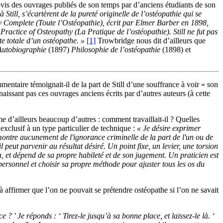
à-vis des ouvrages publiés de son temps par d’anciens étudiants de son
Still, s’écartèrent de la pureté originelle de l’ostéopathie qui se
thy Complete (Toute l’Ostéopathie), écrit par Elmer Barber en 1898,
ractice of Osteopathy (La Pratique de l’ostéopathie). Still ne fut pas
te totale d’un ostéopathe. »
[1]
Trowbridge nous dit d’ailleurs que
Autobiographie
(1897)
Philosophie de l’ostéopathie
(1898) et
mmentaire témoignait-il de la part de Still d’une souffrance à voir « son
naissant pas ces ouvrages anciens écrits par d’autres auteurs (à cette
mme d’ailleurs beaucoup d’autres : comment travaillait-il ? Quelles
 exclusif à un type particulier de technique :
« Je désire exprimer
montre aucunement de l'ignorance criminelle de la part de l'un ou de
peut parvenir au résultat désiré. Un point fixe, un levier, une torsion
un, et dépend de sa propre habileté et de son jugement. Un praticien est
personnel et choisir sa propre méthode pour ajuster tous les os du
à affirmer que l’on ne pouvait se prétendre ostéopathe si l’on ne savait
 ' Je réponds : ‘ Tirez-le jusqu’à sa bonne place, et laissez-le là. ‘