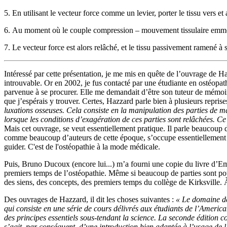
5. En utilisant le vecteur force comme un levier, porter le tissu vers et a
6. Au moment où le couple compression – mouvement tissulaire emmène 
7. Le vecteur force est alors relâché, et le tissu passivement ramené à s
Intéressé par cette présentation, je me mis en quête de l’ouvrage de Haz
introuvable. Or en 2002, je fus contacté par une étudiante en ostéopat
parvenue à se procurer. Elle me demandait d’être son tuteur de mémoir
que j’espérais y trouver. Certes, Hazzard parle bien à plusieurs reprise
luxations osseuses. Cela consiste en la manipulation des parties de m
lorsque les conditions d’exagération de ces parties sont relâchées. Ce
Mais cet ouvrage, se veut essentiellement pratique. Il parle beaucoup 
comme beaucoup d’auteurs de cette époque, s’occupe essentiellement du
guider. C'est de l'ostéopathie à la mode médicale.
Puis, Bruno Ducoux (encore lui...) m’a fourni une copie du livre d
premiers temps de l’ostéopathie. Même si beaucoup de parties sont pour n
des siens, des concepts, des premiers temps du collège de Kirksville. 
Des ouvrages de Hazzard, il dit les choses suivantes :
« Le domaine de
qui consiste en une série de cours délivrés aux étudiants de l’Americ
des principes essentiels sous-tendant la science. La seconde édition 
s’agit, par conséquent, d’une introduction bien adaptée à l’usage de l