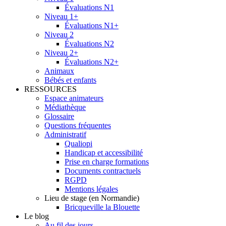
Évaluations N1
Niveau 1+
Évaluations N1+
Niveau 2
Évaluations N2
Niveau 2+
Évaluations N2+
Animaux
Bébés et enfants
RESSOURCES
Espace animateurs
Médiathèque
Glossaire
Questions fréquentes
Administratif
Qualiopi
Handicap et accessibilité
Prise en charge formations
Documents contractuels
RGPD
Mentions légales
Lieu de stage (en Normandie)
Bricqueville la Blouette
Le blog
Au fil des jours