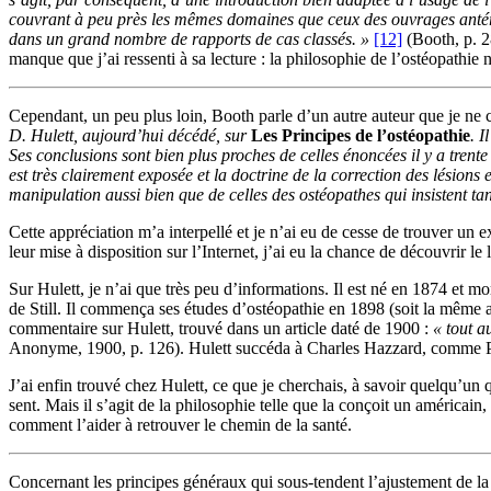
couvrant à peu près les mêmes domaines que ceux des ouvrages antérie
dans un grand nombre de rapports de cas classés. »
[12]
(Booth, p. 2
manque que j’ai ressenti à sa lecture : la philosophie de l’ostéopathie 
Cependant, un peu plus loin, Booth parle d’un autre auteur que je ne 
D. Hulett, aujourd’hui décédé, sur
Les Principes de l’ostéopathie
. I
Ses conclusions sont bien plus proches de celles énoncées il y a trente
est très clairement exposée et la doctrine de la correction des lésions
manipulation aussi bien que de celles des ostéopathes qui insistent tant
Cette appréciation m’a interpellé et je n’ai eu de cesse de trouver u
leur mise à disposition sur l’Internet, j’ai eu la chance de découvrir l
Sur Hulett, je n’ai que très peu d’informations. Il est né en 1874 et mo
de Still. Il commença ses études d’ostéopathie en 1898 (soit la même a
commentaire sur Hulett, trouvé dans un article daté de 1900 :
« tout a
Anonyme, 1900, p. 126). Hulett succéda à Charles Hazzard, comme Pro
J’ai enfin trouvé chez Hulett, ce que je cherchais, à savoir quelqu’un qu
sent. Mais il s’agit de la philosophie telle que la conçoit un américa
comment l’aider à retrouver le chemin de la santé.
Concernant les principes généraux qui sous-tendent l’ajustement de la