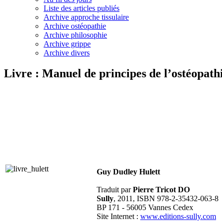
Liste des articles publiés
Archive approche tissulaire
Archive ostéopathie
Archive philosophie
Archive grippe
Archive divers
Livre : Manuel de principes de l’ostéopat
Guy Dudley Hulett
Traduit par
Pierre Tricot DO
Sully
, 2011, ISBN 978-2-35432-063-8
BP 171 - 56005 Vannes Cedex
Site Internet :
www.editions-sully.com