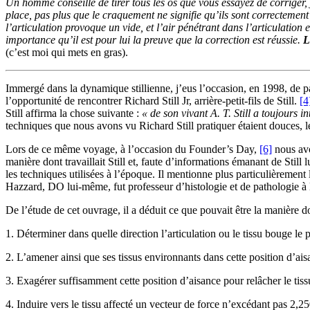
Un homme conseille de tirer tous les os que vous essayez de corriger, j
place, pas plus que le craquement ne signifie qu’ils sont correctement 
l’articulation provoque un vide, et l’air pénétrant dans l’articulation 
importance qu’il est pour lui la preuve que la correction est réussie.
L
(c’est moi qui mets en gras).
Immergé dans la dynamique stillienne, j’eus l’occasion, en 1998, de 
l’opportunité de rencontrer Richard Still Jr, arrière-petit-fils de Still.
[4
Still affirma la chose suivante :
« de son vivant A. T. Still a toujours 
techniques que nous avons vu Richard Still pratiquer étaient douces, len
Lors de ce même voyage, à l’occasion du Founder’s Day,
[6]
nous avo
manière dont travaillait Still et, faute d’informations émanant de Still
les techniques utilisées à l’époque. Il mentionne plus particulièrement
Hazzard, DO lui-même, fut professeur d’histologie et de pathologie à
De l’étude de cet ouvrage, il a déduit ce que pouvait être la manière dont
1. Déterminer dans quelle direction l’articulation ou le tissu bouge le
2. L’amener ainsi que ses tissus environnants dans cette position d’ais
3. Exagérer suffisamment cette position d’aisance pour relâcher le tiss
4. Induire vers le tissu affecté un vecteur de force n’excédant pas 2,250