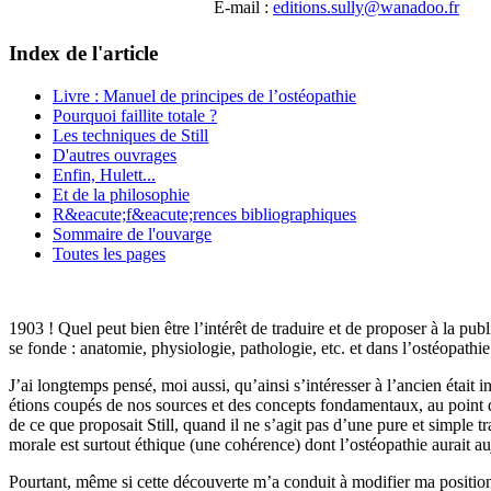
E-mail :
editions.sully@wanadoo.fr
Index de l'article
Livre : Manuel de principes de l’ostéopathie
Pourquoi faillite totale ?
Les techniques de Still
D'autres ouvrages
Enfin, Hulett...
Et de la philosophie
R&eacute;f&eacute;rences bibliographiques
Sommaire de l'ouvarge
Toutes les pages
1903 ! Quel peut bien être l’intérêt de traduire et de proposer à la pu
se fonde : anatomie, physiologie, pathologie, etc. et dans l’ostéopathi
J’ai longtemps pensé, moi aussi, qu’ainsi s’intéresser à l’ancien était 
étions coupés de nos sources et des concepts fondamentaux, au point d
de ce que proposait Still, quand il ne s’agit pas d’une pure et simple t
morale est surtout éthique (une cohérence) dont l’ostéopathie aurait au
Pourtant, même si cette découverte m’a conduit à modifier ma position