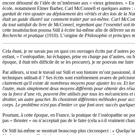
encore détourné de l’idée de m’intéresser aux « vieux grimoires. » En 
école, notamment Elmer Barber, Carl McConnell et quelques autres :
gardait de rien ajouter au déploiement des vérités et des lois de la N
était un guide illustré sur comment traiter par soi-même. Carl McConn
du tout satisfait du livre de McConnel, regrettant que l’essentiel soit 
cette insatisfaction poussa Still à écrire lui-même afin de délivrer un 
Recherche et pratique
(1910). L’origine de
Philosophie et principes 
Cela étant, je ne savais pas en quoi ces ouvrages écrits par d’autres po
enfant, » l’ostéopathie, lui échapper, prise en charge par d’autres, ou 
époque, il était très difficile de se les procurer), je ne pouvais me fair
Par ailleurs, si tout le travail sur Still et son histoire m’ont passion
techniques utilisait-il ? Ses écrits sont extrêmement avares de précision
clairement qu'il existe de nombreux moyens pour ajuster les os. Et lo
l'autre, mais simplement deux moyens différents pour obtenir des résul
ou la force d’une vis, peuvent être utilisés par tous les mécaniciens e
droitier, un autre gaucher. Ils choisiront différentes méthodes pour a
corps. Le problème n'est pas d'imiter ce que font avec succès quelqu
Pourtant, à cette époque, en France, la pratique de l’ostéopathie ne po
pas « thruster » ou n’acceptait pas de le faire (cela a-t-il vraiment cha
Or Still lui-même se montrait beaucoup plus circonspect :
« Quelqu’un 