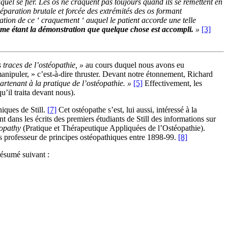
quel se fier. Les os ne craquent pas toujours quand ils se remettent en
séparation brutale et forcée des extrémités des os formant
ication de ce ‘ craquement ‘ auquel le patient accorde une telle
mme étant la démonstration que quelque chose est accompli.
»
[3]
s traces de l’ostéopathie, »
au cours duquel nous avons eu
manipuler, » c’est-à-dire thruster. Devant notre étonnement, Richard
partenant à la pratique de l’ostéopathie. »
[5]
Effectivement, les
u’il traita devant nous).
iques de Still.
[
7]
Cet ostéopathe s’est, lui aussi, intéressé à la
t dans les écrits des premiers étudiants de Still des informations sur
eopathy
(Pratique et Thérapeutique Appliquées de l’Ostéopathie).
s professeur de principes ostéopathiques entre 1898-99.
[8]
 résumé suivant :