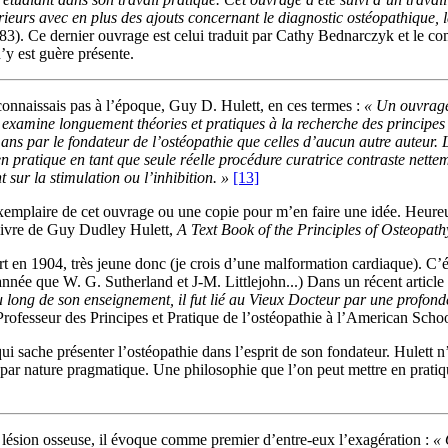
urs avec en plus des ajouts concernant le diagnostic ostéopathique, la
83). Ce dernier ouvrage est celui traduit par Cathy Bednarczyk et le c
n’y est guère présente.
connaissais pas à l’époque, Guy D. Hulett, en ces termes :
« Un ouvrage 
l examine longuement théories et pratiques à la recherche des principes
 ans par le fondateur de l’ostéopathie que celles d’aucun autre auteur. L
 en pratique en tant que seule réelle procédure curatrice contraste nettem
 sur la stimulation ou l’inhibition. »
[13]
n exemplaire de cet ouvrage ou une copie pour m’en faire une idée. Heur
e livre de Guy Dudley Hulett,
A Text Book of the Principles of Osteopath
rt en 1904, très jeune donc (je crois d’une malformation cardiaque). C’ét
nnée que W. G. Sutherland et J-M. Littlejohn...) Dans un récent article
u long de son enseignement, il fut lié au Vieux Docteur par une profon
fesseur des Principes et Pratique de l’ostéopathie à l’American Schoo
i sache présenter l’ostéopathie dans l’esprit de son fondateur. Hulett n’é
in, par nature pragmatique. Une philosophie que l’on peut mettre en prat
 lésion osseuse, il évoque comme premier d’entre-eux l’exagération :
« 