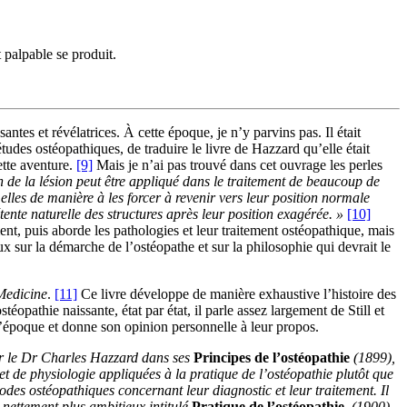
palpable se produit.
ntes et révélatrices. À cette époque, je n’y parvins pas. Il était
udes ostéopathiques, de traduire le livre de Hazzard qu’elle était
ette aventure.
[9]
Mais je n’ai pas trouvé dans cet ouvrage les perles
n de la lésion peut être appliqué dans le traitement de beaucoup de
lles de manière à les forcer à revenir vers leur position normale
ente naturelle des structures après leur position exagérée. »
[10]
nt, puis aborde les pathologies et leur traitement ostéopathique, mais
sur la démarche de l’ostéopathe et sur la philosophie qui devrait le
Medicine
.
[11]
Ce livre développe de manière exhaustive l’histoire des
opathie naissante, état par état, il parle assez largement de Still et
 l’époque et donne son opinion personnelle à leur propos.
ar le Dr Charles Hazzard dans ses
Principes de l’ostéopathie
(1899),
t de physiologie appliquées à la pratique de l’ostéopathie plutôt que
des ostéopathiques concernant leur diagnostic et leur traitement. Il
 nettement plus ambitieux intitulé
Pratique de l’ostéopathie
, (1900)