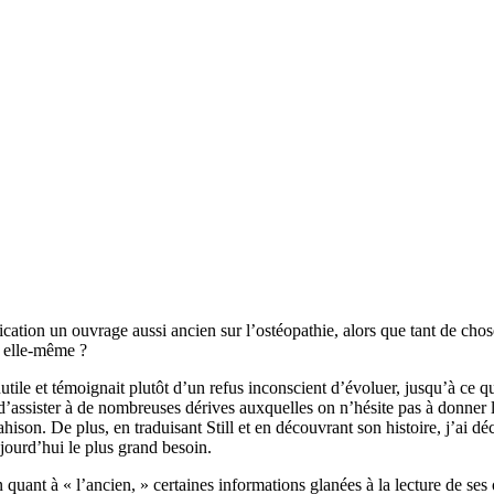
blication un ouvrage aussi ancien sur l’ostéopathie, alors que tant de cho
e elle-même ?
inutile et témoignait plutôt d’un refus inconscient d’évoluer, jusqu’à ce 
’assister à de nombreuses dérives auxquelles on n’hésite pas à donner le
rahison. De plus, en traduisant Still et en découvrant son histoire, j’ai 
jourd’hui le plus grand besoin.
 quant à « l’ancien, » certaines informations glanées à la lecture de se