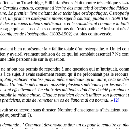
effet, selon Trowbridge, Still lui-même s’était montré très critique vis-
« Certains auteurs, essayant d’écrire des manuels d’ostéopathie fidèles à 
ature. Le premier livre traitant de la technique ostéopathique, Osteopa
el, un praticien ostéopathe moins sujet à caution, publia en 1899 The P
tiré des « anciens auteurs médicaux, » et le considérant comme « la failli
message qui satisfasse à ses conceptions de l’ostéopathie. Ainsi sont nés
mécaniques de l’ostéopathie
(1892-1902) est plus controversée.
uvaient bien représenter la « faillite totale d’un ostéopathe. » Un tel co
bien y avait-il vraiment trahison de ce qui lui semblait essentiel ? Ne con
e une idée personnelle sur la question.
né, il ne m’ont pas permis de répondre à une question qui m’intriguait, co
s à ce sujet. J’avais seulement retenu qu’il ne préconisait pas le recours
rsqu'un praticien n'utilise pas la même méthode qu'un autre, cela ne dé
tats. Un habile mécanicien possède plusieurs méthodes par lesquelles il 
t le sont effectivement. Le choix des méthodes doit être décidé par chac
ccomplir la même chose. Chaque praticien devrait utiliser son jugement 
es praticiens, mais de ramener un os de l'anormal au normal. »
[2]
uvait se concevoir sans thruster. Nombre d’enseignants n’hésitaient pas 
ngé aujourd’hui ?).
demande : ' Comment devons-nous tirer un os pour le remettre en place ?