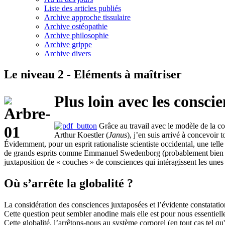
Liste des articles publiés
Archive approche tissulaire
Archive ostéopathie
Archive philosophie
Archive grippe
Archive divers
Le niveau 2 - Eléments à maîtriser
Plus loin avec les consci
Grâce au travail avec le modèle de la c
Arthur Koestler (
Janus
), j’en suis arrivé à concevoir
Évidemment, pour un esprit rationaliste scientiste occidental, une tell
de grands esprits comme Emmanuel Swedenborg (probablement bien con
juxtaposition de « couches » de consciences qui intéragissent les unes a
Où s’arrête la globalité ?
La considération des consciences juxtaposées et l’évidente constatatio
Cette question peut sembler anodine mais elle est pour nous essentielle
Cette globalité, l’arrêtons-nous au système corporel (en tout cas tel qu'