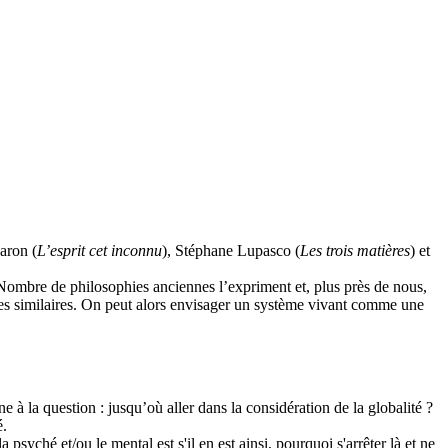
aron (
L’esprit cet inconnu
), Stéphane Lupasco (
Les trois matières
) et
e. Nombre de philosophies anciennes l’expriment et, plus près de nous,
s similaires. On peut alors envisager un système vivant comme une
à la question : jusqu’où aller dans la considération de la globalité ?
é.
psyché et/ou le mental est s'il en est ainsi, pourquoi s'arrêter là et ne