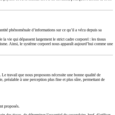
antité phénoménale d’informations sur ce qu’il a vécu depuis sa
a vie qui dépassent largement le strict cadre corporel : les tissus
ychisme. Ainsi, le système corporel nous apparaît aujourd’hui comme une
rs. Le travail que nous proposons nécessite une bonne qualité de
e, préalable à une perception plus fine et plus sûre, permettant de
ont proposés.
 des tissus, de déterminer l’essentiel du secondaire, bref, d’utiliser