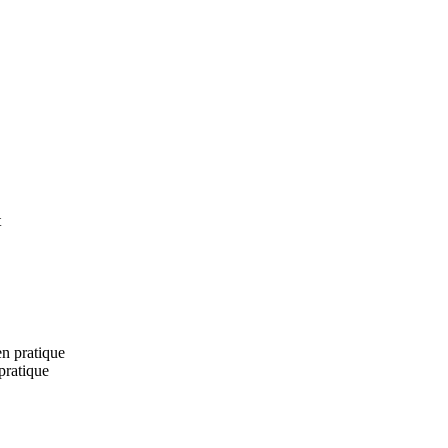
t
en pratique
pratique