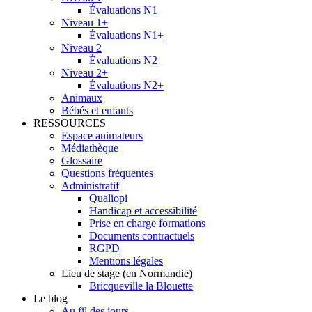
Évaluations N1
Niveau 1+
Évaluations N1+
Niveau 2
Évaluations N2
Niveau 2+
Évaluations N2+
Animaux
Bébés et enfants
RESSOURCES
Espace animateurs
Médiathèque
Glossaire
Questions fréquentes
Administratif
Qualiopi
Handicap et accessibilité
Prise en charge formations
Documents contractuels
RGPD
Mentions légales
Lieu de stage (en Normandie)
Bricqueville la Blouette
Le blog
Au fil des jours