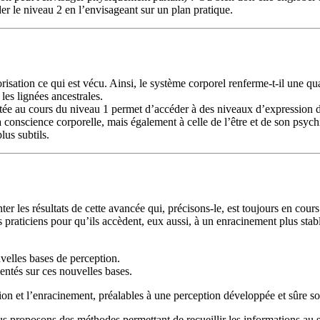
der le niveau 2 en l’envisageant sur un plan pratique.
sation ce qui est vécu. Ainsi, le système corporel renferme-t-il une qu
es lignées ancestrales.
tée au cours du niveau 1 permet d’accéder à des niveaux d’expression de l
à la conscience corporelle, mais également à celle de l’être et de son ps
lus subtils.
ter les résultats de cette avancée qui, précisons-le, est toujours en cou
 praticiens pour qu’ils accèdent, eux aussi, à un enracinement plus stabl
uvelles bases de perception.
entés sur ces nouvelles bases.
ion et l’enracinement, préalables à une perception développée et sûre s
 proposons des méthodes permettant de recueillir les informations au sein