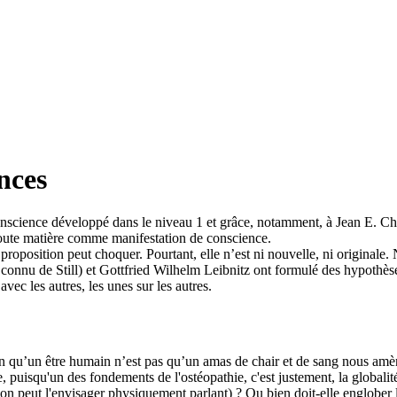
ences
onscience développé dans le niveau 1 et grâce, notamment, à Jean E. Ch
 toute matière comme manifestation de conscience.
e proposition peut choquer. Pourtant, elle n’est ni nouvelle, ni original
nu de Still) et Gottfried Wilhelm Leibnitz ont formulé des hypothèse
vec les autres, les unes sur les autres.
n qu’un être humain n’est pas qu’un amas de chair et de sang nous amène 
, puisqu'un des fondements de l'ostéopathie, c'est justement, la globalit
on peut l'envisager physiquement parlant) ? Ou bien doit-elle englober la 