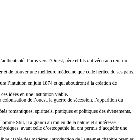
l’authenticité. Partis vers l’Ouest, père et fils ont vécu au cœur du
 et de trouver une meilleure médecine que celle héritée de ses pairs,
ura l’intuition en juin 1874 et qui aboutiront à la création de
 ces idées en une institution viable.
colonisation de l’ouest, la guerre de sécession, l’apparition du
ôtés romantiques, spirituels, pratiques et politiques des événements,
Comme Still, il a grandi au milieu de la nature et s’intéresse
hysiques, avant celle d’ostéopathie lui ont permis d’acquérir une
vre ; table des matières, introduction de l'auteur et chapitre premier.