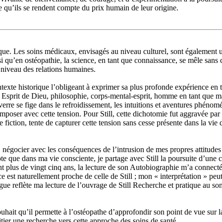
ce qu’ils se rendent compte du prix humain de leur origine.
mique. Les soins médicaux, envisagés au niveau culturel, sont égalemen
i qu’en ostéopathie, la science, en tant que connaissance, se mêle sans c
 niveau des relations humaines.
ntexte historique l’obligeant à exprimer sa plus profonde expérience en
e : Esprit de Dieu, philosophie, corps-mental-esprit, homme en tant que m
rre se fige dans le refroidissement, les intuitions et aventures phénomé
mposer avec cette tension. Pour Still, cette dichotomie fut aggravée par 
 fiction, tente de capturer cette tension sans cesse présente dans la vie
, négocier avec les conséquences de l’intrusion de mes propres attitudes o
te que dans ma vie consciente, je partage avec Still la poursuite d’une
s de vingt cinq ans, la lecture de son Autobiographie m’a connecté à Sti
e est naturellement proche de celle de Still ; mon « interprétation »
ilogue reflète ma lecture de l’ouvrage de Still Recherche et pratique au 
ouhait qu’il permette à l’ostéopathe d’approfondir son point de vue sur 
tier une recherche vers cette approche des soins de santé.