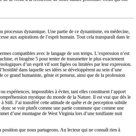
t un processus dynamique. Une partie de ce dynamisme, en médecine,
esse aux aspirations de l’esprit humain. Tout cela transparaît dans le
 termes compatibles avec le langage de son temps. L’expression n’est
achine, et biogène 5 pour tenter de transmettre le plus exactement
nologiques d’un esprit vif sont figées ou limitées par leur expression.
l’hostilité dans laquelle ses idées se développèrent au sein d’une
 de ce grand humaniste, génie et penseur, ainsi que de la profession
u expériences, impossibles à éviter, tant elles constituent l’apport
 compréhension mystique du monde de la Nature. Il est vrai que dès le
ll. J’ai transféré cette attitude de quête et de perception subtile
 peut donc se voir plutôt comme une partie commune que comme une
sommet d’une montagne de West Virginia lors d’une tonifiante nuit
la position que nous partageons. Au lecteur qui ne connaît rien à