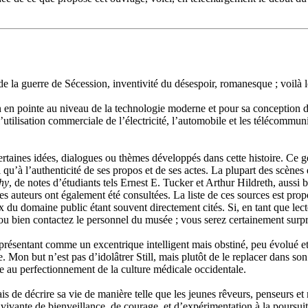
n de la guerre de Sécession, inventivité du désespoir, romanesque ; voilà
en pointe au niveau de la technologie moderne et pour sa conception d
ilisation commerciale de l’électricité, l’automobile et les télécommunic
 certaines idées, dialogues ou thèmes développés dans cette histoire. Ce 
i qu’à l’authenticité de ses propos et de ses actes. La plupart des scènes
hy
, de notes d’étudiants tels Ernest E. Tucker et Arthur Hildreth, aussi 
es auteurs ont également été consultées. La liste de ces sources est pro
ux du domaine public étant souvent directement cités. Si, en tant que lec
u bien contactez le personnel du musée ; vous serez certainement surpr
 présentant comme un excentrique intelligent mais obstiné, peu évolué et 
Mon but n’est pas d’idolâtrer Still, mais plutôt de le replacer dans son
e au perfectionnement de la culture médicale occidentale.
s de décrire sa vie de manière telle que les jeunes rêveurs, penseurs et
on vivante de bienveillance, de courage, et d’expérimentation à la poursui