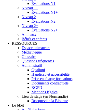
Évaluations N1
Niveau 1+
Évaluations N1+
Niveau 2
Évaluations N2
Niveau 2+
Évaluations N2+
Animaux
Bébés et enfants
RESSOURCES
Espace animateurs
Médiathèque
Glossaire
Questions fréquentes
Administratif
Qualiopi
Handicap et accessibilité
Prise en charge formations
Documents contractuels
RGPD
Mentions légales
Lieu de stage (en Normandie)
Bricqueville la Blouette
Le blog
Au fil des jours