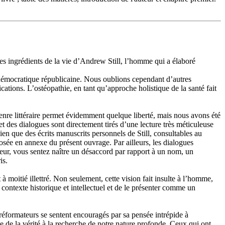
 les ingrédients de la vie d’Andrew Still, l’homme qui a élaboré
émocratique républicaine. Nous oublions cependant d’autres
ations. L’ostéopathie, en tant qu’approche holistique de la santé fait
genre littéraire permet évidemment quelque liberté, mais nous avons été
 et des dialogues sont directement tirés d’une lecture très méticuleuse
bien que des écrits manuscrits personnels de Still, consultables au
posée en annexe du présent ouvrage. Par ailleurs, les dialogues
teur, vous sentez naître un désaccord par rapport à un nom, un
is.
à moitié illettré. Non seulement, cette vision fait insulte à l’homme,
 contexte historique et intellectuel et de le présenter comme un
 réformateurs se sentent encouragés par sa pensée intrépide à
te de la vérité à la recherche de notre nature profonde. Ceux qui ont