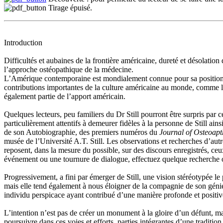
Tirage épuisé
.
Introduction
Difficultés et aubaines de la frontière américaine, dureté et désolatio
l’approche ostéopathique de la médecine.
L’Amérique contemporaine est mondialement connue pour sa position 
contributions importantes de la culture américaine au monde, comme l’ut
également partie de l’apport américain.
Quelques lecteurs, peu familiers du Dr Still pourront être surpris par
particulièrement attentifs à demeurer fidèles à la personne de Still ains
de son Autobiographie, des premiers numéros du
Journal of Osteoapt
musée de l’Université A.T. Still. Les observations et recherches d’autr
reposent, dans la mesure du possible, sur des discours enregistrés, ce
événement ou une tournure de dialogue, effectuez quelque recherche o
Progressivement, a fini par émerger de Still, une vision stéréotypée le
mais elle tend également à nous éloigner de la compagnie de son génie. 
individu perspicace ayant contribué d’une manière profonde et positiv
L’intention n’est pas de créer un monument à la gloire d’un défunt, mai
poursuivre dans ces voies et efforts, parties intégrantes d’une traditi