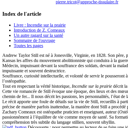
pierre.tricot@approche-tissulaire.fr
Index de l'article
Livre : Incendie sur la prairie
Introduction de Z. Comeaux
Un autre ragard sur la santé
Sommaire de l'ouvrage
Toutes les pages
Andrew Taylor Still
est né à Jonesville, Virginie, en 1828. Son père, p
Kansas les affres du mouvement abolitionniste qui conduira à la guerr
Médecin, impuissant devant la souffrance
des soldats, devant la malad
impuissante et souvent destructrice.
Souffrance, curiosité intellectuelle, et volonté de servir le pousseront 
l’ostéopathie.
Tout en respectant la vérité historique
,
Incendie sur la prairie
décrit la
Cette vie romancée de Still évoque une époque, des lieux et des mœurs p
chemin de fer... Il nous décrit les passions, les personnalités, l’état de 
L
e récit apporte
une foule de détails sur la vie de Still, recueillis à 
précise de manière parfois inattendue, la manière dont Still a procédé
Zachary Comeaux
est ostéopathe praticien et enseignant, auteur (
Osté
passionnément à l’équilibre de vie comme moyen de santé. Sa formation
compréhension très subtile du langage stillien, souvent sibyllin.
Découverte
: pour permettre au lecteur de se faire une i