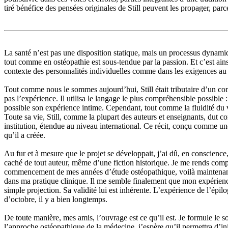
tiré bénéfice des pensées originales de Still peuvent les propager, par
La santé n’est pas une disposition statique, mais un processus dyna
tout comme en ostéopathie est sous-tendue par la passion. Et c’est ains
contexte des personnalités individuelles comme dans les exigences au
Tout comme nous le sommes aujourd’hui, Still était tributaire d’un co
pas l’expérience. Il utilisa le langage le plus compréhensible possibl
possible son expérience intime. Cependant, tout comme la fluidité du ve
Toute sa vie, Still, comme la plupart des auteurs et enseignants, dut co
institution, étendue au niveau international. Ce récit, conçu comme une
qu’il a créée.
Au fur et à mesure que le projet se développait, j’ai dû, en conscience
caché de tout auteur, même d’une fiction historique. Je me rends comp
commencement de mes années d’étude ostéopathique, voilà maintenant plu
dans ma pratique clinique. Il me semble finalement que mon expérienc
simple projection. Sa validité lui est inhérente. L’expérience de l’ép
d’octobre, il y a bien longtemps.
De toute manière, mes amis, l’ouvrage est ce qu’il est. Je formule le s
l’approche ostéopathique de la médecine, j’espère qu’il permettra d’ini