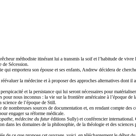
rêcheur méthodiste itinérant lui a transmis la soif et l’habitude de vivre 
e de Sécession.
ie qui emportera son épouse et ses enfants, Andrew décidera de chercher
à réévaluer la médecine et à proposer des approches alternatives dont il a
 perspicacité et la persistance qui lui seront nécessaires pour matérialiser
our nous inconnus : la vie sur la frontière américaine à l’époque de la 
la science de l’époque de Still.
partir de nombreuses sources de documentation et, en rendant compte des c
 pour engager sa réforme médicale.
opathe, médecine du futur
éditions Sully) et conférencier international. 
 dans les domaines de la philosophie, de la théologie et des sciences p
dée de ce que propose cet ouvrage, voici, en téléchargement le début du li